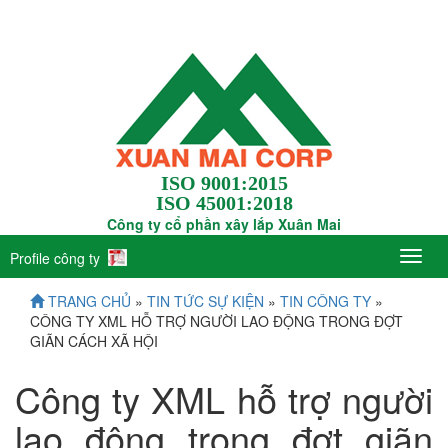
ISO 9001:2015
ISO 45001:2018
Công ty cổ phần xây lắp Xuân Mai
Profile công ty
TRANG CHỦ
»
TIN TỨC SỰ KIỆN
»
TIN CÔNG TY
»
CÔNG TY XML HỖ TRỢ NGƯỜI LAO ĐỘNG TRONG ĐỢT
GIÃN CÁCH XÃ HỘI
Công ty XML hỗ trợ người
lao động trong đợt giãn