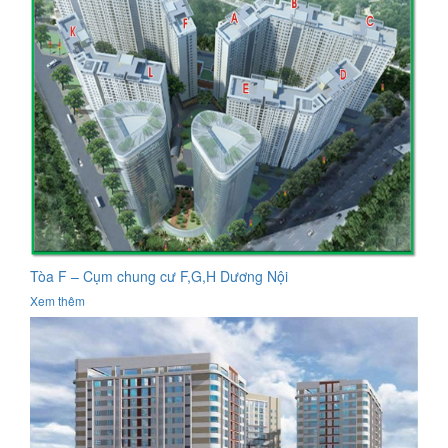
Tòa F – Cụm chung cư F,G,H Dương Nội
Xem thêm