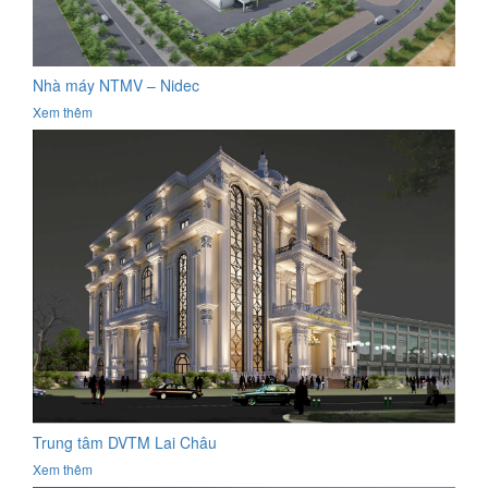
Nhà máy NTMV – Nidec
Xem thêm
Trung tâm DVTM Lai Châu
Xem thêm