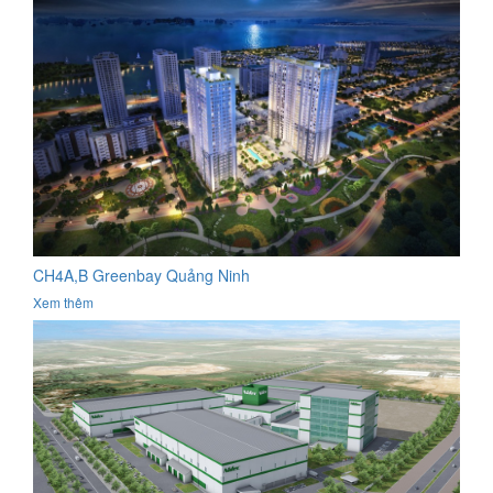
CH4A,B Greenbay Quảng Ninh
Xem thêm