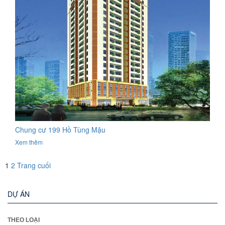
Chung cư 199 Hồ Tùng Mậu
Xem thêm
1
2
Trang cuối
DỰ ÁN
THEO LOẠI