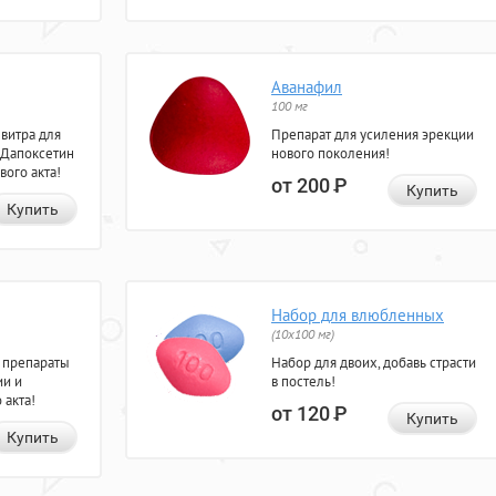
Аванафил
100 мг
евитра для
Препарат для усиления эрекции
 Дапоксетин
нового поколения!
вого акта!
от 200
Р
Купить
Купить
Набор для влюбленных
(10х100 мг)
 препараты
Набор для двоих, добавь страсти
ии и
в постель!
 акта!
от 120
Р
Купить
Купить