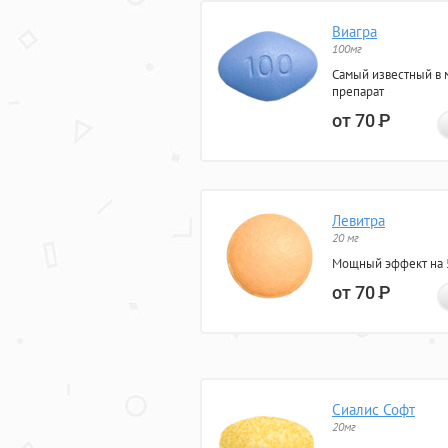
Виагра
100мг
Самый известный в 
препарат
от 70
Р
Левитра
20 мг
Мощный эффект на 5
от 70
Р
Сиалис Софт
20мг