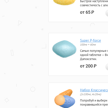
Быстрое наступлени
совместимость с ал
от 65
Р
Super P-force
100мг + 60мг
Самые популярные 
одной таблетке — Ви
Дапоксетин.
от 200
Р
Набор Классичес
(2x100мг, 4x20мг)
Попробуй и выбери
понравившийся преп