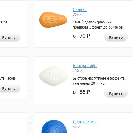
Сиалис
20 мг
мире
Самый долгоиграющий
препарат. Эффект до 36 часов.
от 70
Р
Купить
Купить
Виагра Софт
100мг
ть часов.
Быстрое наступление эффекта,
уже через 20 минут.
Купить
от 65
Р
Купить
Дапоксетин
60мг