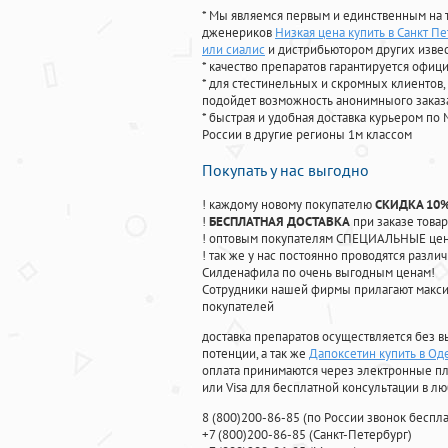
* Мы являемся первым и единственным на 
дженериков
Низкая цена купить в Санкт П
или сиалис
и дистрибьютором других изве
* качество препаратов гарантируется офи
* для стестинельных и скромных клиентов,
подойдет возможность анонимныого заказа
* быстрая и удобная доставка курьером по 
России в другие регионы 1м классом
Покупать у нас выгодно
! каждому новому покупателю
СКИДКА 10
!
БЕСПЛАТНАЯ ДОСТАВКА
при заказе товар
! оптовым покупателям СПЕЦИАЛЬНЫЕ цены
! так же у нас постоянно проводятся раз
Силденафила по очень выгодным ценам!
Cотрудники нашей фирмы прилагают макси
покупателей
доставка препаратов осуществляется без в
потенции, а так же
Дапоксетин купить в Од
оплата принимаются через электронные пл
или Visa для бесплатной консультации в л
8
(800
)200-86-85
(
по России звонок беспла
+7
(800
)200-86-85
(
Санкт-Петербург)