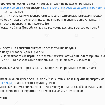
территории России торговым представителем по продаже препаратов
етербурге левитра
, силденафила
,
Какие таблетки самые дешевые виагра левитр
стных препаратов
циальным поставщиком препаратов и успешно подтверждается годами продаж
 которым трудно произнести название Виагра или Сиалис в аптеке вслух,
 любого препаратан на нашем сайте!
Москве и в Санкт-Петербурге, так же возможна доставка препаратов почтой
%
- постоянная дисконтная карта на последующие покупки
а на сумму более 5 тысяч рублей
 на мелкооптовые партии препарата с возможностью выписки товарного чек
личные АКЦИИ позволяющие покупать дженерики Левитры, Сиалиса и
мальные усилия, чтобы сделать приобретение препаратов удобным для
ыходных дней круглосуточно. Для VIP клиентов: Сиалис и другие препараты дл
ессе Украина
доставляются круглосуточно
атежные системы Яндекс Деньги, Web Money и с банковских карт Master Card
юбое время можно обратиться
»
по многоканальным телефонам:
тный),