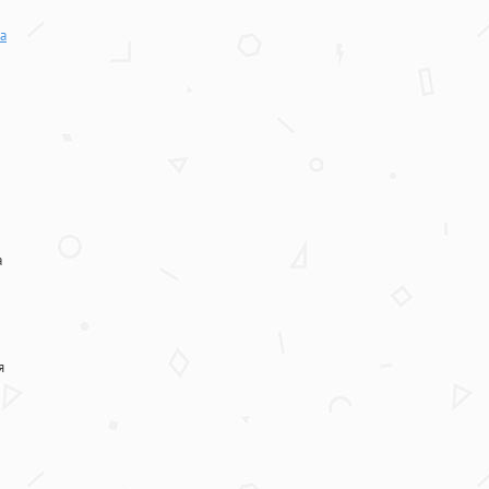
а
а
я