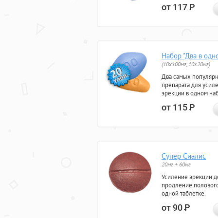
от 117
Р
Набор "Два в одн
(10x100мг, 10x20мг)
Два самых популяр
препарата для усил
эрекции в одном на
от 115
Р
Супер Сиалис
20мг + 60мг
Усиление эрекции до
продление полового
одной таблетке.
от 90
Р