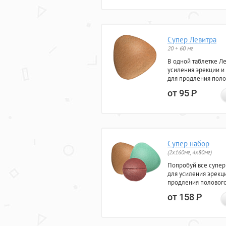
Супер Левитра
20 + 60 мг
В одной таблетке Л
усиления эрекции и
для продления поло
от 95
Р
Супер набор
(2х160мг, 4х80мг)
Попробуй все супер
для усиления эрекц
продления полового
от 158
Р