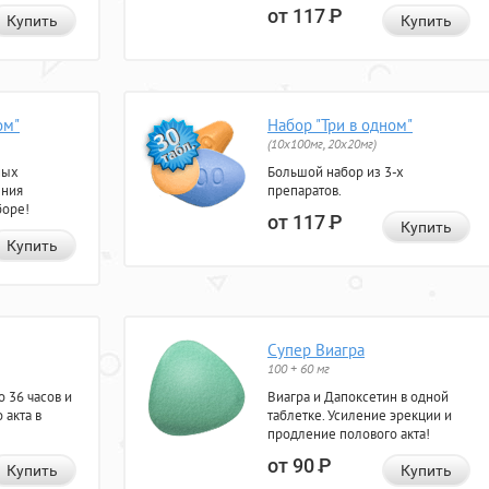
от 117
Р
Купить
Купить
ом"
Набор "Три в одном"
(10x100мг, 20x20мг)
ных
Большой набор из 3-х
ения
препаратов.
боре!
от 117
Р
Купить
Купить
Супер Виагра
100 + 60 мг
 36 часов и
Виагра и Дапоксетин в одной
 акта в
таблетке. Усиление эрекции и
продление полового акта!
от 90
Р
Купить
Купить