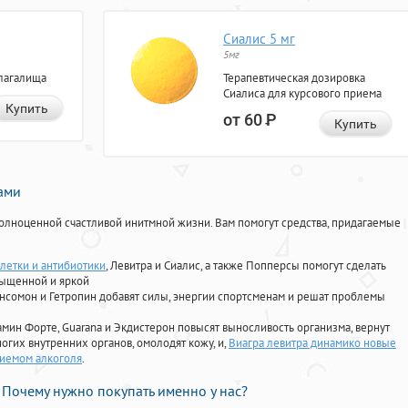
Сиалис 5 мг
5мг
лагалища
Терапевтическая дозировка
Сиалиса для курсового приема
Купить
от 60
Р
Купить
нами
олноценной счастливой инитмной жизни. Вам помогут средства, придагаемые
блетки и антибиотики
, Левитра и Сиалис, а также Попперсы помогут сделать
сыщенной и яркой
Ансомон и Гетропин добавят силы, энергии спортсменам и решат проблемы
ориамин Форте, Guarana и Экдистерон повысят выносливость организма, вернут
огих внутренних органов, омолодят кожу, и,
Виагра левитра динамико новые
риемом алкоголя
.
Почему нужно покупать именно у нас?