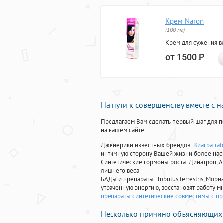
Крем Naron
(100 мг)
Крем для сужения в
от 1500
Р
На пути к совершенству вместе с 
Предлагаем Вам сделать первый шаг для п
на нашем сайте:
Дженерики известных брендов:
Виагра та
интимную сторону Вашей жизни более на
Синтетические гормоны роста
: Динатроп, 
лишнего веса
БАДы и препараты:
Tribulus terrestris, М
утраченную энергию, восстановят работу мн
препараты синтетические совместимы с п
Несколько причино объясняющих 