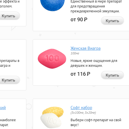
е эффекта и
Единственный в мире препарат
коголем.
для предотвращения
преждевременной эякуляции.
Купить
от 90
Р
Купить
Женская Виагра
100мг
препараты в
Новые, яркие ощущения для
агра и
девушек и женщин.
от 116
Р
Купить
Купить
кий
Софт набор
(3x100мг, 3x20мг)
 наиболее
Выбери софт-препарат на свой
арат.
вкус!