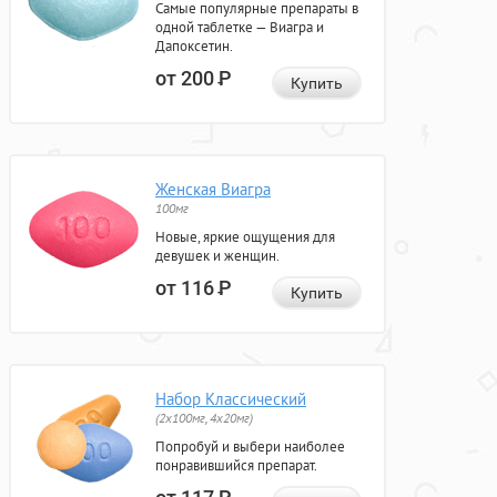
Самые популярные препараты в
одной таблетке — Виагра и
Дапоксетин.
от 200
Р
Купить
Женская Виагра
100мг
Новые, яркие ощущения для
девушек и женщин.
от 116
Р
Купить
Набор Классический
(2x100мг, 4x20мг)
Попробуй и выбери наиболее
понравившийся препарат.