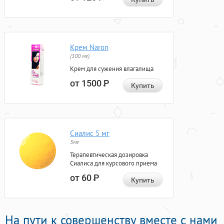
Крем Naron
(100 мг)
Крем для сужения влагалища
от 1500
Р
Купить
Сиалис 5 мг
5мг
Терапевтическая дозировка
Сиалиса для курсового приема
от 60
Р
Купить
На пути к совершенству вместе с нами