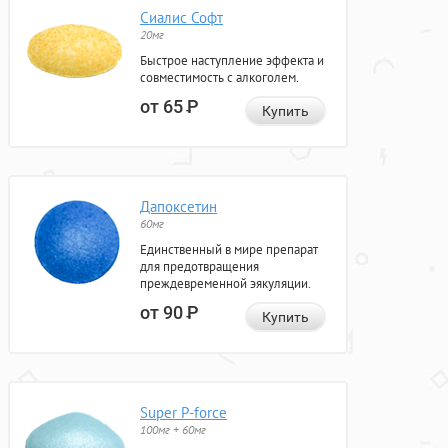
Сиалис Софт
20мг
Быстрое наступление эффекта и
совместимость с алкоголем.
от 65
Р
Купить
Дапоксетин
60мг
Единственный в мире препарат
для предотвращения
преждевременной эякуляции.
от 90
Р
Купить
Super P-force
100мг + 60мг