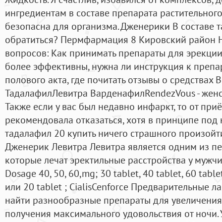
ингредиентам в составе препарата растительног
безопасна для организма. Дженерики В составе т
обратиться? Пермфармация 8 Кировский район Н
вопросов: Как принимать препараты для эрекции,
более эффективны, нужна ли инструкция к преп
полового акта, где почитать отзывы о средствах
ТадалафилЛевитра ВарденафилRendezVous - женс
Также если у вас был недавно инфаркт, то от пр
рекомендовала отказаться, хотя в принципе под
тадалафил 20 купить ничего страшного произойт
Дженерик Левитра Левитра является одним из п
которые лечат эректильные расстройства у мужчин
Dosage 40, 50, 60,mg; 30 tablet, 40 tablet, 60 tablet,
или 20 tablet ; CialisCenforce Предварительные л
найти разнообразные препараты для увеличения 
получения максимального удовольствия от ночи.