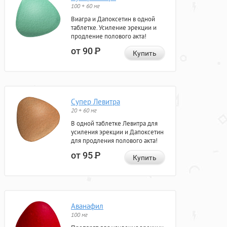
100 + 60 мг
Виагра и Дапоксетин в одной
таблетке. Усиление эрекции и
продление полового акта!
от 90
Р
Купить
Супер Левитра
20 + 60 мг
В одной таблетке Левитра для
усиления эрекции и Дапоксетин
для продления полового акта!
от 95
Р
Купить
Аванафил
100 мг