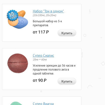
Набор "Три в одном"
(10x100мг, 20x20мг)
Большой набор из 3-х
препаратов.
от 117
Р
Купить
Супер Сиалис
20мг + 60мг
Усиление эрекции до 36 часов и
продление полового акта в
одной таблетке.
от 90
Р
Купить
Супер Виагра