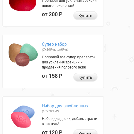
Препарат для усиления эрекции
нового поколения!
от 200
Р
Купить
Супер набор
(2х160мг, 4х80мг)
Попробуй все супер препараты
для усиления эрекции и
продления полового акта!
от 158
Р
Купить
Набор для влюбленных
(10х100 мг)
Набор для двоих, добавь страсти
в постель!
от 120
Р
Купить