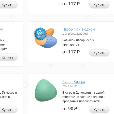
от 117
Р
Купить
Купить
ом"
Набор "Три в одном"
(10x100мг, 20x20мг)
ных
Большой набор из 3-х
ения
препаратов.
боре!
от 117
Р
Купить
Купить
Супер Виагра
100 + 60 мг
 36 часов и
Виагра и Дапоксетин в одной
 акта в
таблетке. Усиление эрекции и
продление полового акта!
от 90
Р
Купить
Купить