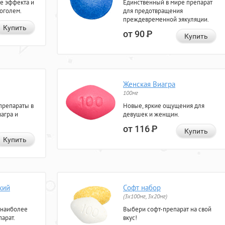
е эффекта и
Единственный в мире препарат
коголем.
для предотвращения
преждевременной эякуляции.
Купить
от 90
Р
Купить
Женская Виагра
100мг
препараты в
Новые, яркие ощущения для
агра и
девушек и женщин.
от 116
Р
Купить
Купить
кий
Софт набор
(3x100мг, 3x20мг)
 наиболее
Выбери софт-препарат на свой
арат.
вкус!