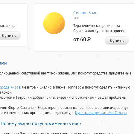
Сиалис 5 мг
5мг
лагалища
Терапевтическая дозировка
Сиалиса для курсового приема
Купить
от 60
Р
Купить
нами
олноценной счастливой инитмной жизни. Вам помогут средства, придагаемые
городе киров
, Левитра и Сиалис, а также Попперсы помогут сделать интимную
и яркой
Ансомон и Гетропин добавят силы, энергии спортсменам и решат проблемы
ориамин Форте, Guarana и Экдистерон повысят выносливость организма, вернут
огих внутренних органов, омолодят кожу, и,
Купить виагру в аптеке Самара
.
Почему нужно покупать именно у нас?
территории России торговым представителем по продаже препаратов