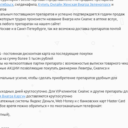
ктябрьск
, силденафила
,
Купить Онлайн Женская Виагра Зеленогорск
и
атов
циальным поставщиком препаратов и успешно подтверждается годами продаж
 которым трудно произнести название Виагра или Сиалис в аптеке вслух,
 любого препаратан на нашем сайте!
Москве и в Санкт-Петербурге, так же возможна доставка препаратов почтой
%
- постоянная дисконтная карта на последующие покупки
а на сумму более 5 тысяч рублей
 на мелкооптовые партии препарата с возможностью выписки товарного чек
личные АКЦИИ позволяющие покупать дженерики Левитры, Сиалиса и
мальные усилия, чтобы сделать приобретение препаратов удобным для
ыходных дней круглосуточно. Для VIP клиентов: Сиалис и другие препараты дл
я Виагра Карсун
доставляются круглосуточно
атежные системы Яндекс Деньги, Web Money и с банковских карт Master Card
юбое время можно обратиться
»
по многоканальным телефонам:
тный),