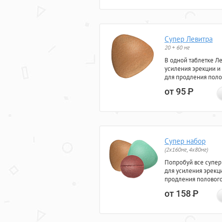
Супер Левитра
20 + 60 мг
В одной таблетке Л
усиления эрекции и
для продления поло
от 95
Р
Супер набор
(2х160мг, 4х80мг)
Попробуй все супер
для усиления эрекц
продления полового
от 158
Р