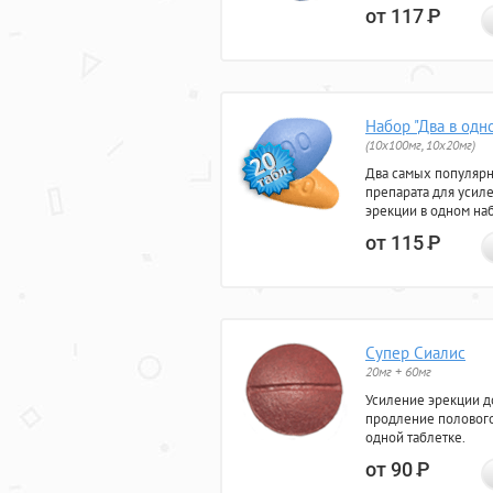
от 117
Р
Набор "Два в одн
(10x100мг, 10x20мг)
Два самых популяр
препарата для усил
эрекции в одном на
от 115
Р
Супер Сиалис
20мг + 60мг
Усиление эрекции до
продление полового
одной таблетке.
от 90
Р