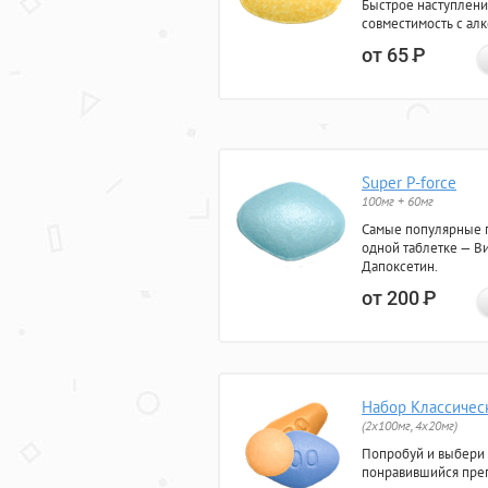
Быстрое наступлени
совместимость с ал
от 65
Р
Super P-force
100мг + 60мг
Самые популярные 
одной таблетке — Ви
Дапоксетин.
от 200
Р
Набор Классичес
(2x100мг, 4x20мг)
Попробуй и выбери
понравившийся преп