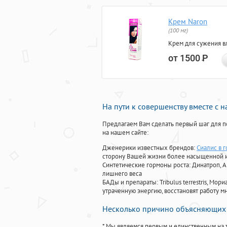
Крем Naron
(100 мг)
Крем для сужения в
от 1500
Р
На пути к совершенству вместе с 
Предлагаем Вам сделать первый шаг для п
на нашем сайте:
Дженерики известных брендов:
Сиалис в 
сторону Вашей жизни более насыщенной 
Синтетические гормоны роста
: Динатроп, 
лишнего веса
БАДы и препараты:
Tribulus terrestris, М
утраченную энергию, восстановят работу мн
Несколько причино объясняющих 
* Мы являемся первым и единственным на 