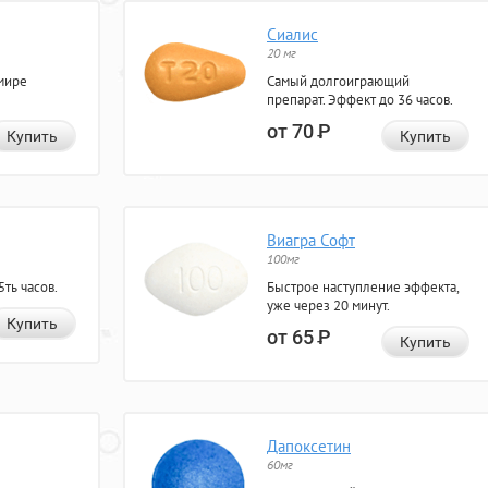
Сиалис
20 мг
мире
Самый долгоиграющий
препарат. Эффект до 36 часов.
от 70
Р
Купить
Купить
Виагра Софт
100мг
ть часов.
Быстрое наступление эффекта,
уже через 20 минут.
Купить
от 65
Р
Купить
Дапоксетин
60мг