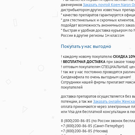
дженериков
Заказать почтой Крем Naron О
дистрибьютором других известных препар
* качество препаратов гарантируется офи
* для стестинельных и скромных клиентов,
подойдет возможность анонимныого заказа
* быстрая и удобная доставка курьером по 
России в другие регионы 1м классом
Покупать у нас выгодно
! каждому новому покупателю
СКИДКА 10
!
БЕСПЛАТНАЯ ДОСТАВКА
при заказе товар
! оптовым покупателям СПЕЦИАЛЬНЫЕ цены
! так же у нас постоянно проводятся раз
Силденафила по очень выгодным ценам!
Cотрудники нашей фирмы прилагают макси
покупателей
доставка препаратов осуществляется без в
потенции, а так же
Заказать онлайн Женска
оплата принимаются через электронные пл
или Visa для бесплатной консультации в л
8
(800
)200-86-85
(
по России звонок беспла
+7
(800
)200-86-85
(
Санкт-Петербург)
+7
(800
)200-86-85
(
Москва)