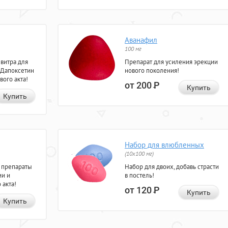
Аванафил
100 мг
евитра для
Препарат для усиления эрекции
 Дапоксетин
нового поколения!
вого акта!
от 200
Р
Купить
Купить
Набор для влюбленных
(10х100 мг)
 препараты
Набор для двоих, добавь страсти
ии и
в постель!
 акта!
от 120
Р
Купить
Купить