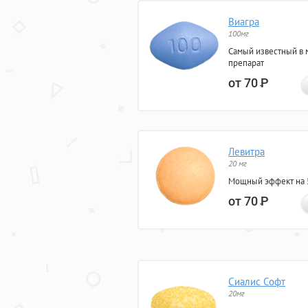
Виагра
100мг
Самый известный в 
препарат
от 70
Р
Левитра
20 мг
Мощный эффект на 5
от 70
Р
Сиалис Софт
20мг