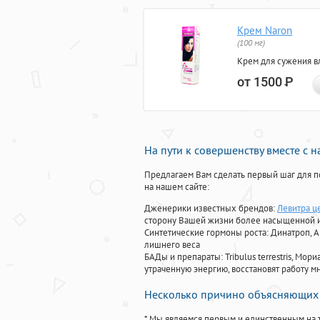
Крем Naron
(100 мг)
Крем для сужения в
от 1500
Р
На пути к совершенству вместе с 
Предлагаем Вам сделать первый шаг для п
на нашем сайте:
Дженерики известных брендов:
Левитра ц
сторону Вашей жизни более насыщенной 
Синтетические гормоны роста
: Динатроп, 
лишнего веса
БАДы и препараты:
Tribulus terrestris, М
утраченную энергию, восстановят работу мн
Несколько причино объясняющих 
* Мы являемся первым и единственным на 