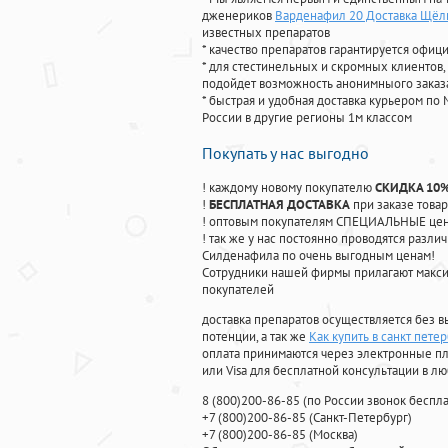
дженериков
Варденафил 20 Доставка Щёл
известных препаратов
* качество препаратов гарантируется офи
* для стестинельных и скромных клиентов,
подойдет возможность анонимныого заказа
* быстрая и удобная доставка курьером по 
России в другие регионы 1м классом
Покупать у нас выгодно
! каждому новому покупателю
СКИДКА 10
!
БЕСПЛАТНАЯ ДОСТАВКА
при заказе товар
! оптовым покупателям СПЕЦИАЛЬНЫЕ цены
! так же у нас постоянно проводятся раз
Силденафила по очень выгодным ценам!
Cотрудники нашей фирмы прилагают макси
покупателей
доставка препаратов осуществляется без в
потенции, а так же
Как купить в санкт пете
оплата принимаются через электронные пл
или Visa для бесплатной консультации в л
8
(800
)200-86-85
(
по России звонок беспла
+7
(800
)200-86-85
(
Санкт-Петербург)
+7
(800
)200-86-85
(
Москва)