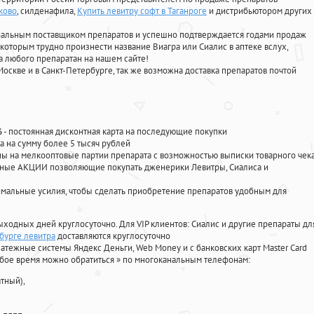
ково
, силденафила
,
Купить левитру софт в Таганроге
и дистрибьютором других
циальным поставщиком препаратов и успешно подтверждается годами продаж
 которым трудно произнести название Виагра или Сиалис в аптеке вслух,
 любого препаратан на нашем сайте!
Москве и в Санкт-Петербурге, так же возможна доставка препаратов почтой
%
- постоянная дисконтная карта на последующие покупки
а на сумму более 5 тысяч рублей
 на мелкооптовые партии препарата с возможностью выписки товарного чек
личные АКЦИИ позволяющие покупать дженерики Левитры, Сиалиса и
мальные усилия, чтобы сделать приобретение препаратов удобным для
ыходных дней круглосуточно. Для VIP клиентов: Сиалис и другие препараты дл
рбурге левитра
доставляются круглосуточно
атежные системы Яндекс Деньги, Web Money и с банковских карт Master Card
юбое время можно обратиться
»
по многоканальным телефонам:
тный),