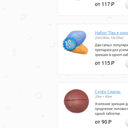
от 117
Р
Набор "Два в одн
(10x100мг, 10x20мг)
Два самых популяр
препарата для усил
эрекции в одном на
от 115
Р
Супер Сиалис
20мг + 60мг
Усиление эрекции до
продление полового
одной таблетке.
от 90
Р