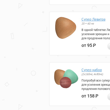
Супер Левитра
20 + 60 мг
В одной таблетке Л
усиления эрекции и
для продления поло
от 95
Р
Супер набор
(2х160мг, 4х80мг)
Попробуй все супер
для усиления эрекц
продления полового
от 158
Р