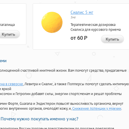
Сиалис 5 мг
5мг
лагалища
Терапевтическая дозировка
Сиалиса для курсового приема
Купить
от 60
Р
Купить
нами
олноценной счастливой инитмной жизни. Вам помогут средства, придагаемые
ена в северске
, Левитра и Сиалис, а также Попперсы помогут сделать интимную
и яркой
Ансомон и Гетропин добавят силы, энергии спортсменам и решат проблемы
ориамин Форте, Guarana и Экдистерон повысят выносливость организма, вернут
огих внутренних органов, омолодят кожу, и,
Снижение потенции у мужчин
.
Почему нужно покупать именно у нас?
территории России торговым представителем по продаже препаратов