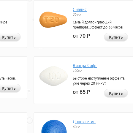
Сиалис
20 мг
мире
Самый долгоиграющий
препарат. Эффект до 36 часов.
от 70
Р
Купить
Купить
Виагра Софт
100мг
ть часов.
Быстрое наступление эффекта,
уже через 20 минут.
Купить
от 65
Р
Купить
Дапоксетин
60мг