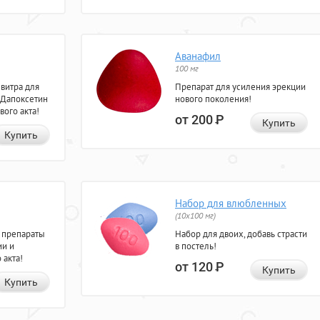
Аванафил
100 мг
евитра для
Препарат для усиления эрекции
 Дапоксетин
нового поколения!
вого акта!
от 200
Р
Купить
Купить
Набор для влюбленных
(10х100 мг)
 препараты
Набор для двоих, добавь страсти
ии и
в постель!
 акта!
от 120
Р
Купить
Купить