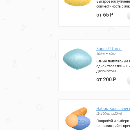
Быстрое наступлени
совместимость с ал
от 65
Р
Super P-force
100мг + 60мг
Самые популярные 
одной таблетке — Ви
Дапоксетин.
от 200
Р
Набор Классичес
(2x100мг, 4x20мг)
Попробуй и выбери
понравившийся преп