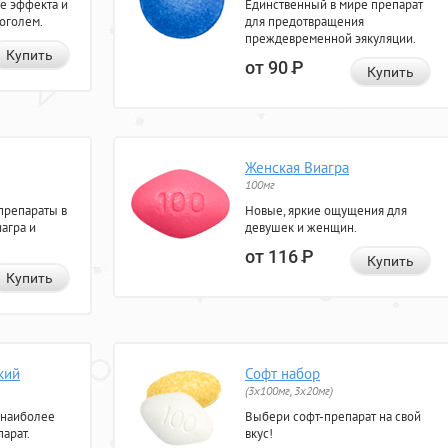
е эффекта и
Единственный в мире препарат
коголем.
для предотвращения
преждевременной эякуляции.
Купить
от 90
Р
Купить
Женская Виагра
100мг
препараты в
Новые, яркие ощущения для
агра и
девушек и женщин.
от 116
Р
Купить
Купить
кий
Софт набор
(3x100мг, 3x20мг)
 наиболее
Выбери софт-препарат на свой
арат.
вкус!