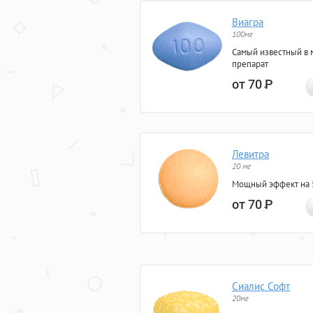
Виагра
100мг
Самый известный в 
препарат
от 70
Р
Левитра
20 мг
Мощный эффект на 5
от 70
Р
Сиалис Софт
20мг