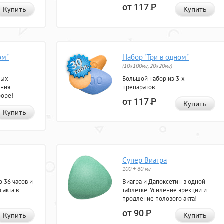
от 117
Р
Купить
Купить
ом"
Набор "Три в одном"
(10x100мг, 20x20мг)
ных
Большой набор из 3-х
ения
препаратов.
боре!
от 117
Р
Купить
Купить
Супер Виагра
100 + 60 мг
 36 часов и
Виагра и Дапоксетин в одной
 акта в
таблетке. Усиление эрекции и
продление полового акта!
от 90
Р
Купить
Купить