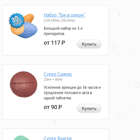
Набор "Три в одном"
(10x100мг, 20x20мг)
Большой набор из 3-х
препаратов.
от 117
Р
Купить
Супер Сиалис
20мг + 60мг
Усиление эрекции до 36 часов и
продление полового акта в
одной таблетке.
от 90
Р
Купить
Супер Виагра