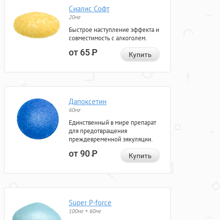
Сиалис Софт
20мг
Быстрое наступление эффекта и
совместимость с алкоголем.
от 65
Р
Купить
Дапоксетин
60мг
Единственный в мире препарат
для предотвращения
преждевременной эякуляции.
от 90
Р
Купить
Super P-force
100мг + 60мг