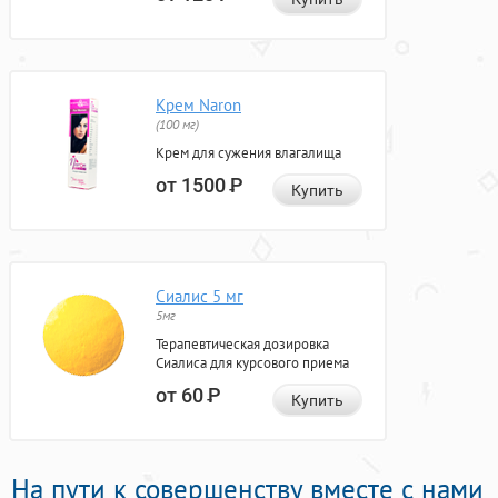
Крем Naron
(100 мг)
Крем для сужения влагалища
от 1500
Р
Купить
Сиалис 5 мг
5мг
Терапевтическая дозировка
Сиалиса для курсового приема
от 60
Р
Купить
На пути к совершенству вместе с нами