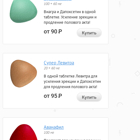
100 + 60 мг
Виагра и Дапоксетин в одной
таблетке. Усиление эрекции и
продление полового акта!
от 90
Р
Купить
Супер Левитра
20 + 60 мг
В одной таблетке Левитра для
усиления эрекции и Дапоксетин
для продления полового акта!
от 95
Р
Купить
Аванафил
100 мг