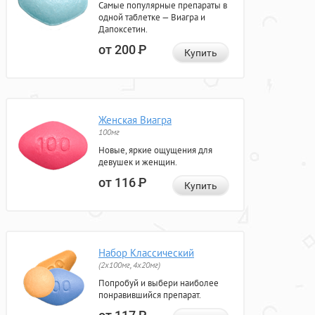
Самые популярные препараты в
одной таблетке — Виагра и
Дапоксетин.
от 200
Р
Купить
Женская Виагра
100мг
Новые, яркие ощущения для
девушек и женщин.
от 116
Р
Купить
Набор Классический
(2x100мг, 4x20мг)
Попробуй и выбери наиболее
понравившийся препарат.