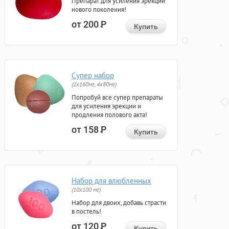
Препарат для усиления эрекции
нового поколения!
от 200
Р
Купить
Супер набор
(2х160мг, 4х80мг)
Попробуй все супер препараты
для усиления эрекции и
продления полового акта!
от 158
Р
Купить
Набор для влюбленных
(10х100 мг)
Набор для двоих, добавь страсти
в постель!
от 120
Р
Купить