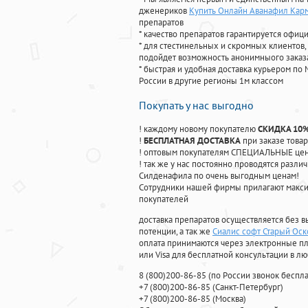
дженериков
Купить Онлайн Аванафил Кар
препаратов
* качество препаратов гарантируется офи
* для стестинельных и скромных клиентов,
подойдет возможность анонимныого заказа
* быстрая и удобная доставка курьером по 
России в другие регионы 1м классом
Покупать у нас выгодно
! каждому новому покупателю
СКИДКА 10
!
БЕСПЛАТНАЯ ДОСТАВКА
при заказе товар
! оптовым покупателям СПЕЦИАЛЬНЫЕ цены
! так же у нас постоянно проводятся раз
Силденафила по очень выгодным ценам!
Cотрудники нашей фирмы прилагают макси
покупателей
доставка препаратов осуществляется без в
потенции, а так же
Сиалис софт Старый Оск
оплата принимаются через электронные пл
или Visa для бесплатной консультации в л
8
(800
)200-86-85
(
по России звонок беспла
+7
(800
)200-86-85
(
Санкт-Петербург)
+7
(800
)200-86-85
(
Москва)