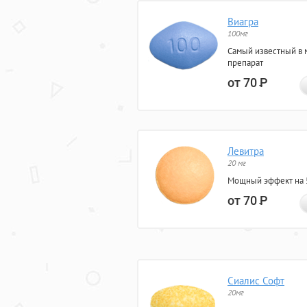
Виагра
100мг
Самый известный в 
препарат
от 70
Р
Левитра
20 мг
Мощный эффект на 5
от 70
Р
Сиалис Софт
20мг