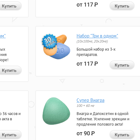
от 117
Р
Купить
Купить
ом"
Набор "Три в одном"
(10x100мг, 20x20мг)
ных
Большой набор из 3-х
ения
препаратов.
боре!
от 117
Р
Купить
Купить
Супер Виагра
100 + 60 мг
 36 часов и
Виагра и Дапоксетин в одной
 акта в
таблетке. Усиление эрекции и
продление полового акта!
от 90
Р
Купить
Купить