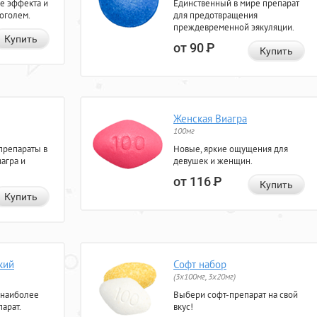
е эффекта и
Единственный в мире препарат
коголем.
для предотвращения
преждевременной эякуляции.
Купить
от 90
Р
Купить
Женская Виагра
100мг
препараты в
Новые, яркие ощущения для
агра и
девушек и женщин.
от 116
Р
Купить
Купить
кий
Софт набор
(3x100мг, 3x20мг)
 наиболее
Выбери софт-препарат на свой
арат.
вкус!