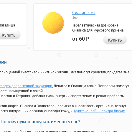
Сиалис 5 мг
5мг
лагалища
Терапевтическая дозировка
Сиалиса для курсового приема
Купить
от 60
Р
Купить
нами
олноценной счастливой инитмной жизни. Вам помогут средства, придагаемые
от преждевременной эякуляции
, Левитра и Сиалис, а также Попперсы помогут
олее насыщенной и яркой
Ансомон и Гетропин добавят силы, энергии спортсменам и решат проблемы
ориамин Форте, Guarana и Экдистерон повысят выносливость организма, вернут
огих внутренних органов, омолодят кожу, и,
Купить онлайн Левитра Любим
.
Почему нужно покупать именно у нас?
территории России торговым представителем по продаже препаратов