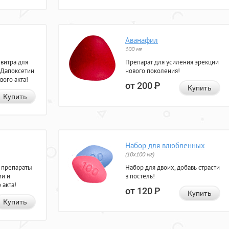
Аванафил
100 мг
евитра для
Препарат для усиления эрекции
 Дапоксетин
нового поколения!
вого акта!
от 200
Р
Купить
Купить
Набор для влюбленных
(10х100 мг)
 препараты
Набор для двоих, добавь страсти
ии и
в постель!
 акта!
от 120
Р
Купить
Купить