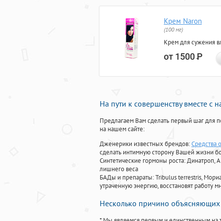
Крем Naron
(100 мг)
Крем для сужения в
от 1500
Р
На пути к совершенству вместе с 
Предлагаем Вам сделать первый шаг для п
на нашем сайте:
Дженерики известных брендов:
Средства 
сделать интимную сторону Вашей жизни б
Синтетические гормоны роста
: Динатроп, 
лишнего веса
БАДы и препараты:
Tribulus terrestris, М
утраченную энергию, восстановят работу мн
Несколько причино объясняющих 
* Мы являемся первым и единственным на 