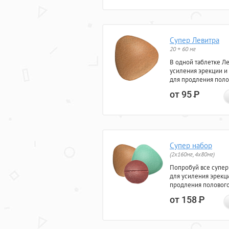
Супер Левитра
20 + 60 мг
В одной таблетке Л
усиления эрекции и
для продления поло
от 95
Р
Супер набор
(2х160мг, 4х80мг)
Попробуй все супер
для усиления эрекц
продления полового
от 158
Р