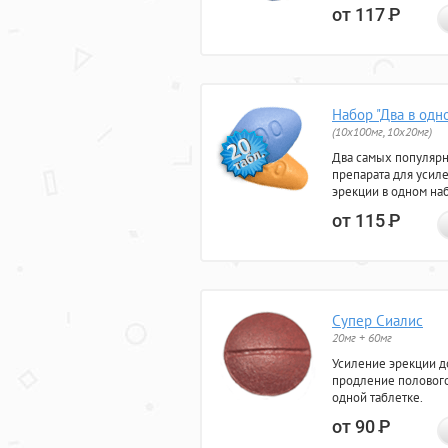
от 117
Р
Набор "Два в одн
(10x100мг, 10x20мг)
Два самых популяр
препарата для усил
эрекции в одном на
от 115
Р
Супер Сиалис
20мг + 60мг
Усиление эрекции до
продление полового
одной таблетке.
от 90
Р