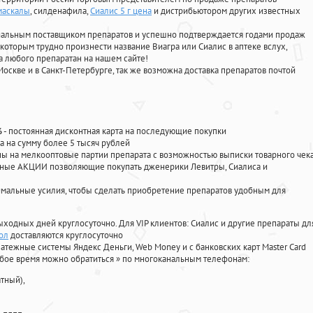
маскалы
, силденафила
,
Сиалис 5 г цена
и дистрибьютором других известных
циальным поставщиком препаратов и успешно подтверждается годами продаж
 которым трудно произнести название Виагра или Сиалис в аптеке вслух,
 любого препаратан на нашем сайте!
Москве и в Санкт-Петербурге, так же возможна доставка препаратов почтой
%
- постоянная дисконтная карта на последующие покупки
а на сумму более 5 тысяч рублей
 на мелкооптовые партии препарата с возможностью выписки товарного чек
личные АКЦИИ позволяющие покупать дженерики Левитры, Сиалиса и
мальные усилия, чтобы сделать приобретение препаратов удобным для
ыходных дней круглосуточно. Для VIP клиентов: Сиалис и другие препараты дл
ол
доставляются круглосуточно
атежные системы Яндекс Деньги, Web Money и с банковских карт Master Card
юбое время можно обратиться
»
по многоканальным телефонам:
тный),