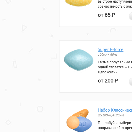
Быстрое наступлени
совместимость с ал
от 65
Р
Super P-force
100мг + 60мг
Самые популярные 
одной таблетке — Ви
Дапоксетин.
от 200
Р
Набор Классичес
(2x100мг, 4x20мг)
Попробуй и выбери
понравившийся преп