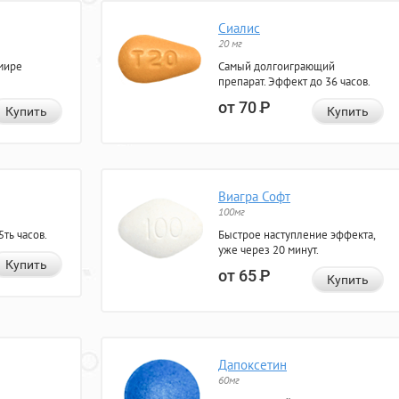
Сиалис
20 мг
мире
Самый долгоиграющий
препарат. Эффект до 36 часов.
от 70
Р
Купить
Купить
Виагра Софт
100мг
ть часов.
Быстрое наступление эффекта,
уже через 20 минут.
Купить
от 65
Р
Купить
Дапоксетин
60мг