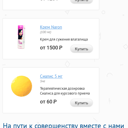
Крем Naron
(100 мг)
Крем для сужения влагалища
от 1500
Р
Купить
Сиалис 5 мг
5мг
Терапевтическая дозировка
Сиалиса для курсового приема
от 60
Р
Купить
На пути к совершенству вместе с нами