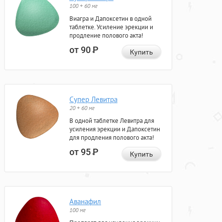
100 + 60 мг
Виагра и Дапоксетин в одной
таблетке. Усиление эрекции и
продление полового акта!
от 90
Р
Купить
Супер Левитра
20 + 60 мг
В одной таблетке Левитра для
усиления эрекции и Дапоксетин
для продления полового акта!
от 95
Р
Купить
Аванафил
100 мг