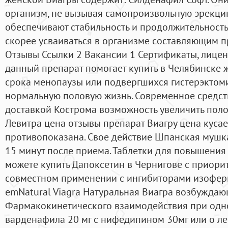
организм, не вызывая самопроизвольную эрекцию
обеспечивают стабильность и продолжительность 
скорее усваиваться в организме составляющим п
Отзывы Ссылки 2 Вакансии 1 Сертификаты, лиценз
данный препарат помогает купить в Челябинске 
срока менопаузы или подвергшихся гистерэктом
нормальную половую жизнь. Современное средст
доставкой Кострома возможность увеличить полов
Левитра цена отзывы препарат Виагру цена кусае
противопоказана. Свое действие Шпанская мушка
15 минут после приема. Таблетки для повышения
можете купить Дапоксетин в Чернигове c приори
совместном применении с ингибиторами изоферме
emNatural Viagra Натуральная Виагра возбуждаю
Фармакокинетического взаимодействия при од
варденафила 20 мг с нифедипином 30мг или о ле