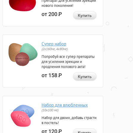
Препарат для усиления эрекции
нового поколения!
от 200
Р
Купить
Супер набор
(2х160мг, 4х80мг)
Попробуй все супер препараты
для усиления эрекции и
продления полового акта!
от 158
Р
Купить
Набор для влюбленных
(10х100 мг)
Набор для двоих, добавь страсти
в постель!
от 120
Р
Купить