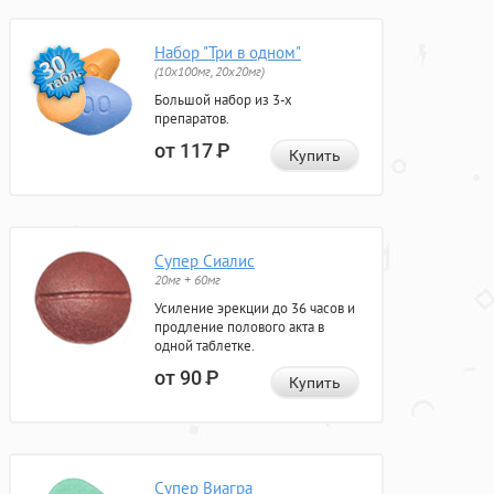
Набор "Три в одном"
(10x100мг, 20x20мг)
Большой набор из 3-х
препаратов.
от 117
Р
Купить
Супер Сиалис
20мг + 60мг
Усиление эрекции до 36 часов и
продление полового акта в
одной таблетке.
от 90
Р
Купить
Супер Виагра