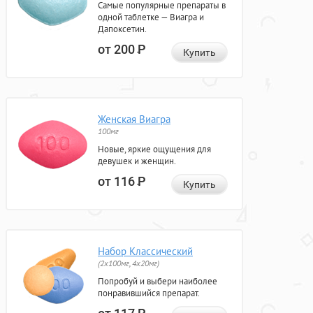
Самые популярные препараты в
одной таблетке — Виагра и
Дапоксетин.
от 200
Р
Купить
Женская Виагра
100мг
Новые, яркие ощущения для
девушек и женщин.
от 116
Р
Купить
Набор Классический
(2x100мг, 4x20мг)
Попробуй и выбери наиболее
понравившийся препарат.