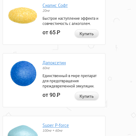
Сиалис Софт
20мг
Быстрое наступление эффекта и
совместимость с алкоголем.
от 65
Р
Купить
Дапоксетин
60мг
Единственный в мире препарат
для предотвращения
преждевременной эякуляции.
от 90
Р
Купить
Super P-force
100мг + 60мг