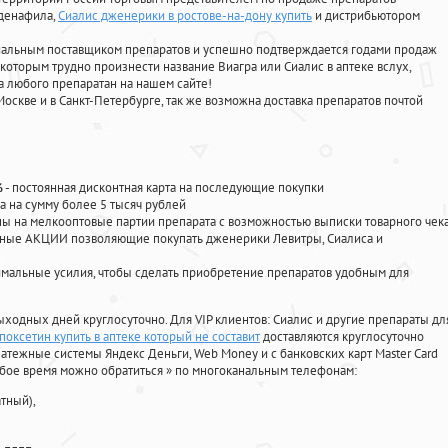
лденафила
,
Сиалис дженерики в ростове-на-дону купить
и дистрибьютором
циальным поставщиком препаратов и успешно подтверждается годами продаж
 которым трудно произнести название Виагра или Сиалис в аптеке вслух,
 любого препаратан на нашем сайте!
Москве и в Санкт-Петербурге, так же возможна доставка препаратов почтой
%
- постоянная дисконтная карта на последующие покупки
а на сумму более 5 тысяч рублей
 на мелкооптовые партии препарата с возможностью выписки товарного чек
личные АКЦИИ позволяющие покупать дженерики Левитры, Сиалиса и
мальные усилия, чтобы сделать приобретение препаратов удобным для
ыходных дней круглосуточно. Для VIP клиентов: Сиалис и другие препараты дл
поксетин купить в аптеке который не составит
доставляются круглосуточно
атежные системы Яндекс Деньги, Web Money и с банковских карт Master Card
юбое время можно обратиться
»
по многоканальным телефонам:
тный),