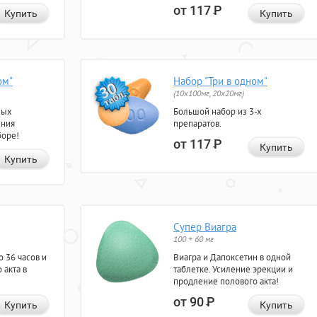
от 117
Р
Купить
Купить
ом"
Набор "Три в одном"
(10x100мг, 20x20мг)
ных
Большой набор из 3-х
ения
препаратов.
боре!
от 117
Р
Купить
Купить
Супер Виагра
100 + 60 мг
 36 часов и
Виагра и Дапоксетин в одной
 акта в
таблетке. Усиление эрекции и
продление полового акта!
от 90
Р
Купить
Купить