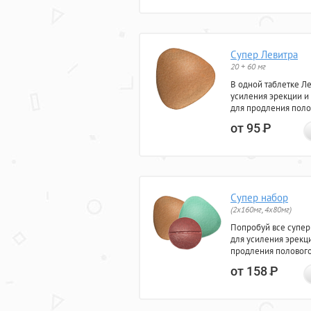
Супер Левитра
20 + 60 мг
В одной таблетке Л
усиления эрекции и
для продления поло
от 95
Р
Супер набор
(2х160мг, 4х80мг)
Попробуй все супер
для усиления эрекц
продления полового
от 158
Р