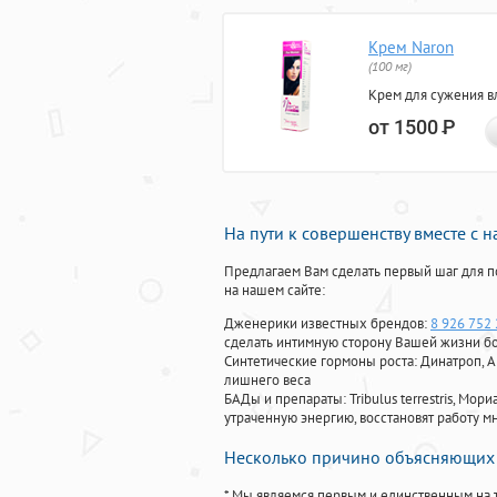
Крем Naron
(100 мг)
Крем для сужения в
от 1500
Р
На пути к совершенству вместе с 
Предлагаем Вам сделать первый шаг для п
на нашем сайте:
Дженерики известных брендов:
8 926 752
сделать интимную сторону Вашей жизни б
Синтетические гормоны роста
: Динатроп, 
лишнего веса
БАДы и препараты:
Tribulus terrestris, М
утраченную энергию, восстановят работу мн
Несколько причино объясняющих 
* Мы являемся первым и единственным на 