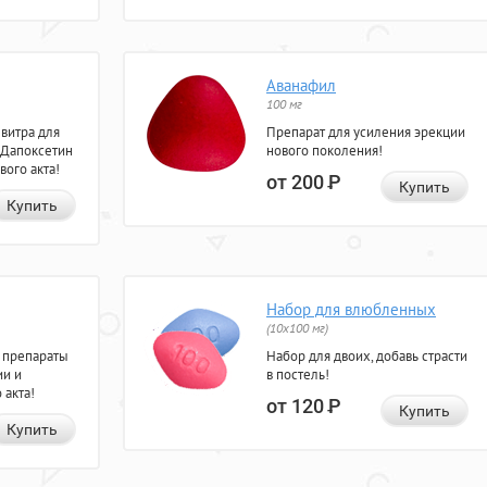
Аванафил
100 мг
евитра для
Препарат для усиления эрекции
 Дапоксетин
нового поколения!
вого акта!
от 200
Р
Купить
Купить
Набор для влюбленных
(10х100 мг)
 препараты
Набор для двоих, добавь страсти
ии и
в постель!
 акта!
от 120
Р
Купить
Купить