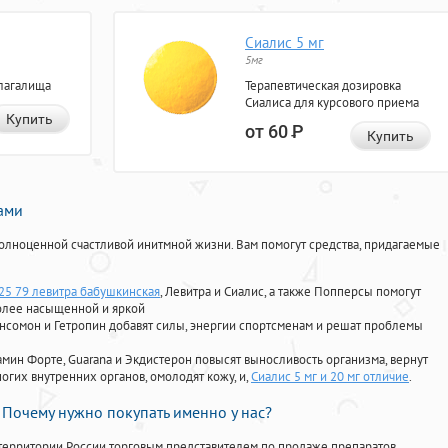
Сиалис 5 мг
5мг
лагалища
Терапевтическая дозировка
Сиалиса для курсового приема
Купить
от 60
Р
Купить
нами
олноценной счастливой инитмной жизни. Вам помогут средства, придагаемые
 25 79 левитра бабушкинская
, Левитра и Сиалис, а также Попперсы помогут
олее насыщенной и яркой
Ансомон и Гетропин добавят силы, энергии спортсменам и решат проблемы
ориамин Форте, Guarana и Экдистерон повысят выносливость организма, вернут
огих внутренних органов, омолодят кожу, и,
Сиалис 5 мг и 20 мг отличие
.
Почему нужно покупать именно у нас?
территории России торговым представителем по продаже препаратов