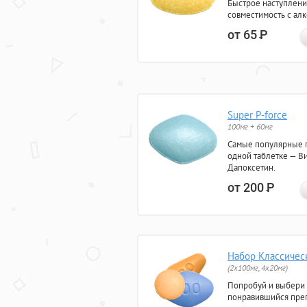
Быстрое наступлени
совместимость с ал
от 65
Р
Super P-force
100мг + 60мг
Самые популярные 
одной таблетке — Ви
Дапоксетин.
от 200
Р
Набор Классичес
(2x100мг, 4x20мг)
Попробуй и выбери
понравившийся преп