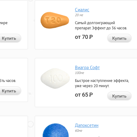
Сиалис
20 мг
мире
Самый долгоиграющий
препарат. Эффект до 36 часов.
от 70
Р
Купить
Купить
Виагра Софт
100мг
ть часов.
Быстрое наступление эффекта,
уже через 20 минут.
Купить
от 65
Р
Купить
Дапоксетин
60мг