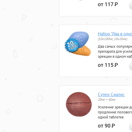
от 117
Р
Набор "Два в одн
(10x100мг, 10x20мг)
Два самых популяр
препарата для усил
эрекции в одном на
от 115
Р
Супер Сиалис
20мг + 60мг
Усиление эрекции до
продление полового
одной таблетке.
от 90
Р