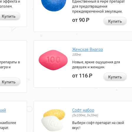
е эффекта и
Единственный в мире препарат
коголем.
для предотвращения
преждевременной эякуляции.
Купить
от 90
Р
Купить
Женская Виагра
100мг
препараты в
Новые, яркие ощущения для
агра и
девушек и женщин.
от 116
Р
Купить
Купить
кий
Софт набор
(3x100мг, 3x20мг)
 наиболее
Выбери софт-препарат на свой
арат.
вкус!