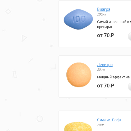
Виагра
100мг
Самый известный в 
препарат
от 70
Р
Левитра
20 мг
Мощный эффект на 5
от 70
Р
Сиалис Софт
20мг