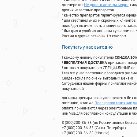
дженериков
Не дорого левитра langru
, си
других известных препаратов
* качество препаратов гарантируется офи
* для стестинельных и скромных клиентов,
подойдет возможность анонимныого заказа
* быстрая и удобная доставка курьером по 
России в другие регионы 1м классом
Покупать у нас выгодно
! каждому новому покупателю
СКИДКА 10
!
БЕСПЛАТНАЯ ДОСТАВКА
при заказе товар
! оптовым покупателям СПЕЦИАЛЬНЫЕ цены
! так же у нас постоянно проводятся раз
Силденафила по очень выгодным ценам!
Cотрудники нашей фирмы прилагают макси
покупателей
доставка препаратов осуществляется без в
потенции, а так же
Препаратов таких как да
оплата принимаются через электронные пл
или Visa для бесплатной консультации в л
8
(800
)200-86-85
(
по России звонок беспла
+7
(800
)200-86-85
(
Санкт-Петербург)
+7
(800
)200-86-85
(
Москва)