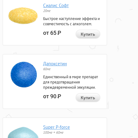
Сиалис Софт
20мг
Быстрое наступление эффекта и
совместимость с алкоголем.
от 65
Р
Купить
Дапоксетин
60мг
Единственный в мире препарат
для предотвращения
преждевременной эякуляции.
от 90
Р
Купить
Super P-force
100мг + 60мг