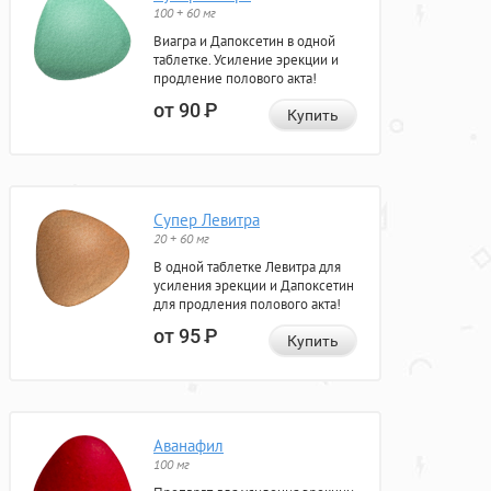
100 + 60 мг
Виагра и Дапоксетин в одной
таблетке. Усиление эрекции и
продление полового акта!
от 90
Р
Купить
Супер Левитра
20 + 60 мг
В одной таблетке Левитра для
усиления эрекции и Дапоксетин
для продления полового акта!
от 95
Р
Купить
Аванафил
100 мг