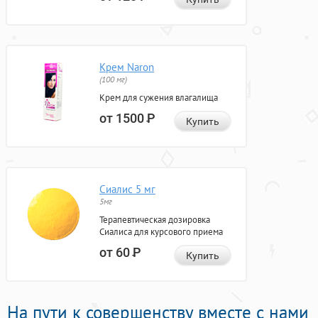
Крем Naron
(100 мг)
Крем для сужения влагалища
от 1500
Р
Купить
Сиалис 5 мг
5мг
Терапевтическая дозировка
Сиалиса для курсового приема
от 60
Р
Купить
На пути к совершенству вместе с нами