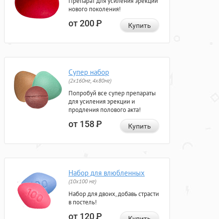
Препарат для усиления эрекции
нового поколения!
от 200
Р
Купить
Супер набор
(2х160мг, 4х80мг)
Попробуй все супер препараты
для усиления эрекции и
продления полового акта!
от 158
Р
Купить
Набор для влюбленных
(10х100 мг)
Набор для двоих, добавь страсти
в постель!
от 120
Р
Купить