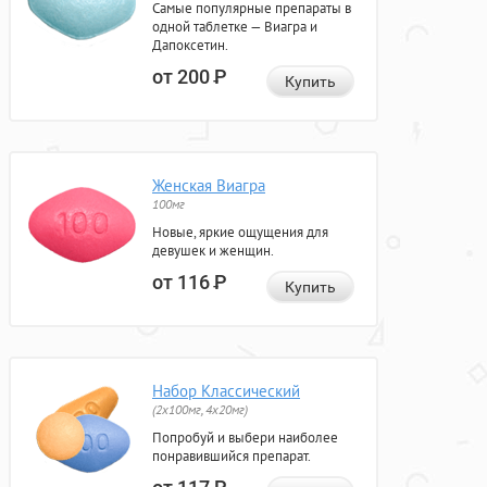
Самые популярные препараты в
одной таблетке — Виагра и
Дапоксетин.
от 200
Р
Купить
Женская Виагра
100мг
Новые, яркие ощущения для
девушек и женщин.
от 116
Р
Купить
Набор Классический
(2x100мг, 4x20мг)
Попробуй и выбери наиболее
понравившийся препарат.