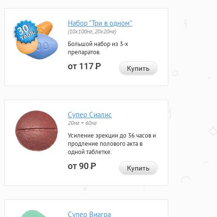
Набор "Три в одном"
(10x100мг, 20x20мг)
Большой набор из 3-х
препаратов.
от 117
Р
Купить
Супер Сиалис
20мг + 60мг
Усиление эрекции до 36 часов и
продление полового акта в
одной таблетке.
от 90
Р
Купить
Супер Виагра