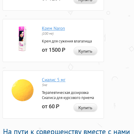
Крем Naron
(100 мг)
Крем для сужения влагалища
от 1500
Р
Купить
Сиалис 5 мг
5мг
Терапевтическая дозировка
Сиалиса для курсового приема
от 60
Р
Купить
На пути к совершенству вместе с нами