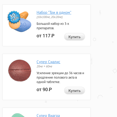
Набор "Три в одном"
(10x100мг, 20x20мг)
Большой набор из 3-х
препаратов.
от 117
Р
Купить
Супер Сиалис
20мг + 60мг
Усиление эрекции до 36 часов и
продление полового акта в
одной таблетке.
от 90
Р
Купить
Супер Виагра