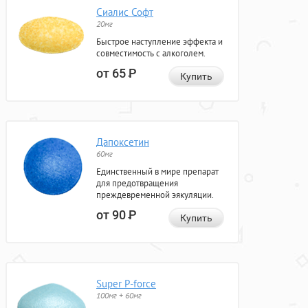
Сиалис Софт
20мг
Быстрое наступление эффекта и
совместимость с алкоголем.
от 65
Р
Купить
Дапоксетин
60мг
Единственный в мире препарат
для предотвращения
преждевременной эякуляции.
от 90
Р
Купить
Super P-force
100мг + 60мг