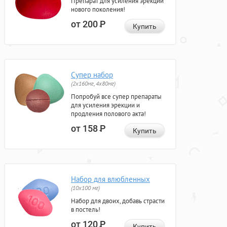
Препарат для усиления эрекции
нового поколения!
от 200
Р
Купить
Супер набор
(2х160мг, 4х80мг)
Попробуй все супер препараты
для усиления эрекции и
продления полового акта!
от 158
Р
Купить
Набор для влюбленных
(10х100 мг)
Набор для двоих, добавь страсти
в постель!
от 120
Р
Купить