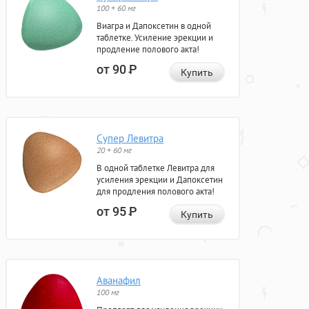
100 + 60 мг
Виагра и Дапоксетин в одной
таблетке. Усиление эрекции и
продление полового акта!
от 90
Р
Купить
Супер Левитра
20 + 60 мг
В одной таблетке Левитра для
усиления эрекции и Дапоксетин
для продления полового акта!
от 95
Р
Купить
Аванафил
100 мг