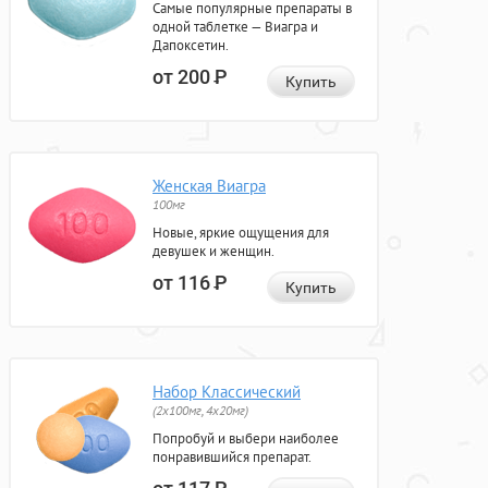
Самые популярные препараты в
одной таблетке — Виагра и
Дапоксетин.
от 200
Р
Купить
Женская Виагра
100мг
Новые, яркие ощущения для
девушек и женщин.
от 116
Р
Купить
Набор Классический
(2x100мг, 4x20мг)
Попробуй и выбери наиболее
понравившийся препарат.