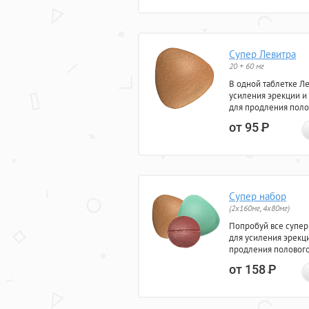
Супер Левитра
20 + 60 мг
В одной таблетке Л
усиления эрекции и
для продления поло
от 95
Р
Супер набор
(2х160мг, 4х80мг)
Попробуй все супер
для усиления эрекц
продления полового
от 158
Р