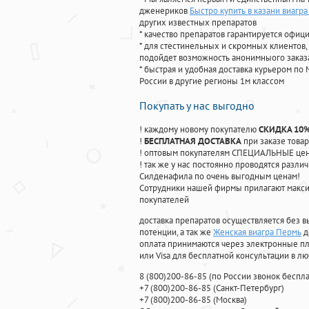
дженериков
Быстро купить в казани виагра
других известных препаратов
* качество препаратов гарантируется офи
* для стестинельных и скромных клиентов,
подойдет возможность анонимныого заказа
* быстрая и удобная доставка курьером по 
России в другие регионы 1м классом
Покупать у нас выгодно
! каждому новому покупателю
СКИДКА 10
!
БЕСПЛАТНАЯ ДОСТАВКА
при заказе товар
! оптовым покупателям СПЕЦИАЛЬНЫЕ цены
! так же у нас постоянно проводятся раз
Силденафила по очень выгодным ценам!
Cотрудники нашей фирмы прилагают макси
покупателей
доставка препаратов осуществляется без в
потенции, а так же
Женская виагра Пермь
д
оплата принимаются через электронные пл
или Visa для бесплатной консультации в л
8
(800
)200-86-85
(
по России звонок беспла
+7
(800
)200-86-85
(
Санкт-Петербург)
+7
(800
)200-86-85
(
Москва)