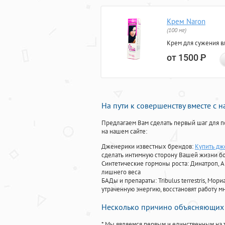
Крем Naron
(100 мг)
Крем для сужения в
от 1500
Р
На пути к совершенству вместе с 
Предлагаем Вам сделать первый шаг для п
на нашем сайте:
Дженерики известных брендов:
Купить дж
сделать интимную сторону Вашей жизни б
Синтетические гормоны роста
: Динатроп, 
лишнего веса
БАДы и препараты:
Tribulus terrestris, М
утраченную энергию, восстановят работу мн
Несколько причино объясняющих 
* Мы являемся первым и единственным на 