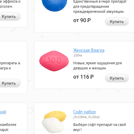
е эффекта и
Единственный в мире препарат
коголем.
для предотвращения
преждевременной эякуляции.
Купить
от 90
Р
Купить
Женская Виагра
100мг
препараты в
Новые, яркие ощущения для
агра и
девушек и женщин.
от 116
Р
Купить
Купить
кий
Софт набор
(3x100мг, 3x20мг)
 наиболее
Выбери софт-препарат на свой
арат.
вкус!