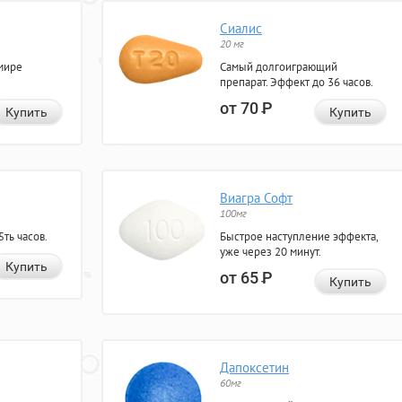
Сиалис
20 мг
мире
Самый долгоиграющий
препарат. Эффект до 36 часов.
от 70
Р
Купить
Купить
Виагра Софт
100мг
ть часов.
Быстрое наступление эффекта,
уже через 20 минут.
Купить
от 65
Р
Купить
Дапоксетин
60мг