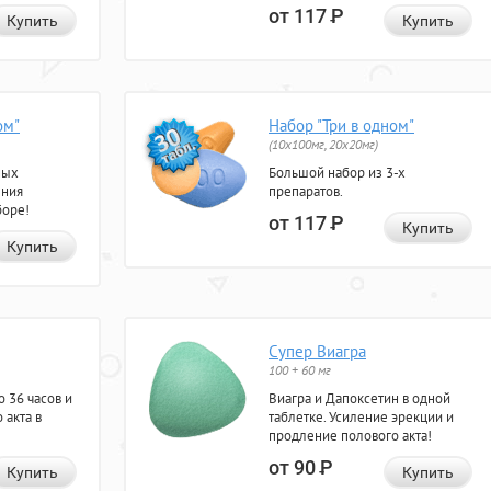
от 117
Р
Купить
Купить
ом"
Набор "Три в одном"
(10x100мг, 20x20мг)
ных
Большой набор из 3-х
ения
препаратов.
боре!
от 117
Р
Купить
Купить
Супер Виагра
100 + 60 мг
 36 часов и
Виагра и Дапоксетин в одной
 акта в
таблетке. Усиление эрекции и
продление полового акта!
от 90
Р
Купить
Купить