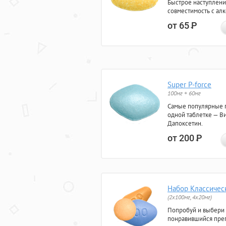
Быстрое наступлени
совместимость с ал
от 65
Р
Super P-force
100мг + 60мг
Самые популярные 
одной таблетке — Ви
Дапоксетин.
от 200
Р
Набор Классичес
(2x100мг, 4x20мг)
Попробуй и выбери
понравившийся преп