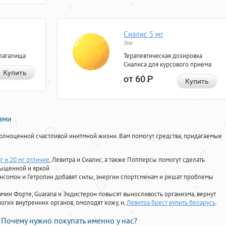
Сиалис 5 мг
5мг
лагалища
Терапевтическая дозировка
Сиалиса для курсового приема
Купить
от 60
Р
Купить
нами
олноценной счастливой инитмной жизни. Вам помогут средства, придагаемые
г и 20 мг отличие
, Левитра и Сиалис, а также Попперсы помогут сделать
сыщенной и яркой
Ансомон и Гетропин добавят силы, энергии спортсменам и решат проблемы
ориамин Форте, Guarana и Экдистерон повысят выносливость организма, вернут
огих внутренних органов, омолодят кожу, и,
Левитра брест купить беларусь
.
Почему нужно покупать именно у нас?