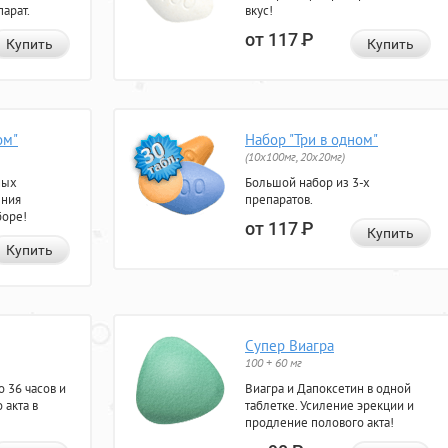
арат.
вкус!
от 117
Р
Купить
Купить
ом"
Набор "Три в одном"
(10x100мг, 20x20мг)
ных
Большой набор из 3-х
ения
препаратов.
боре!
от 117
Р
Купить
Купить
Супер Виагра
100 + 60 мг
 36 часов и
Виагра и Дапоксетин в одной
 акта в
таблетке. Усиление эрекции и
продление полового акта!