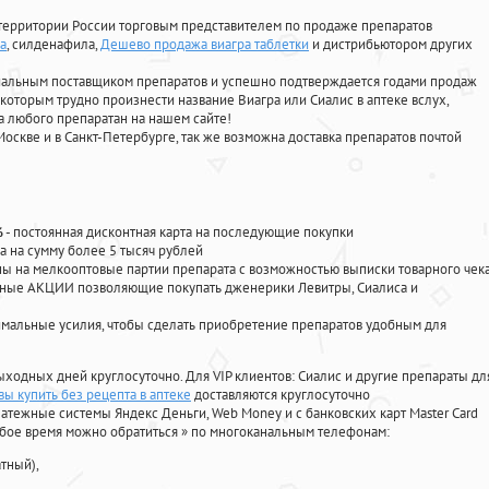
территории России торговым представителем по продаже препаратов
а
, силденафила
,
Дешево продажа виагра таблетки
и дистрибьютором других
циальным поставщиком препаратов и успешно подтверждается годами продаж
 которым трудно произнести название Виагра или Сиалис в аптеке вслух,
 любого препаратан на нашем сайте!
Москве и в Санкт-Петербурге, так же возможна доставка препаратов почтой
%
- постоянная дисконтная карта на последующие покупки
а на сумму более 5 тысяч рублей
 на мелкооптовые партии препарата с возможностью выписки товарного чек
личные АКЦИИ позволяющие покупать дженерики Левитры, Сиалиса и
мальные усилия, чтобы сделать приобретение препаратов удобным для
ыходных дней круглосуточно. Для VIP клиентов: Сиалис и другие препараты дл
ы купить без рецепта в аптеке
доставляются круглосуточно
атежные системы Яндекс Деньги, Web Money и с банковских карт Master Card
юбое время можно обратиться
»
по многоканальным телефонам:
тный),