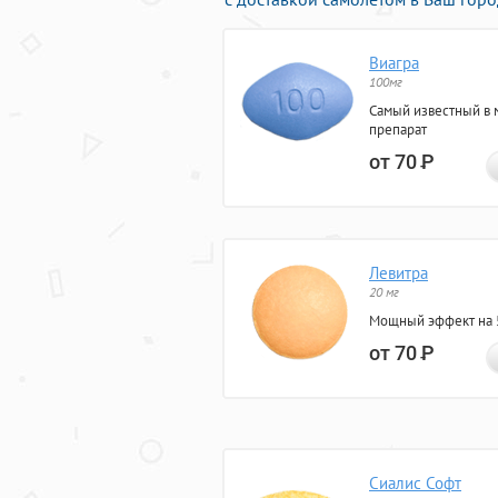
Виагра
100мг
Самый известный в 
препарат
от 70
Р
Левитра
20 мг
Мощный эффект на 5
от 70
Р
Сиалис Софт