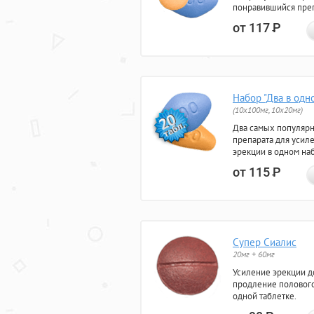
понравившийся преп
от 117
Р
Набор "Два в одн
(10x100мг, 10x20мг)
Два самых популяр
препарата для усил
эрекции в одном на
от 115
Р
Супер Сиалис
20мг + 60мг
Усиление эрекции до
продление полового
одной таблетке.