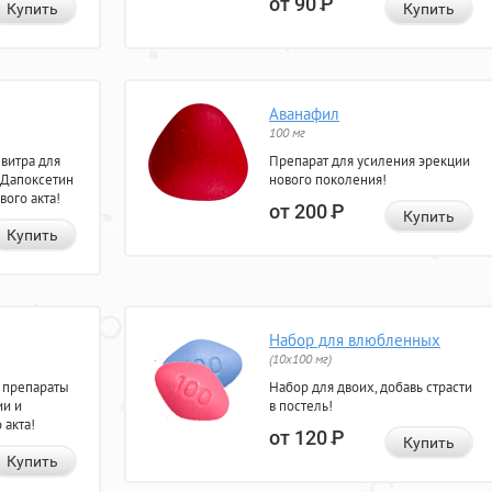
от 90
Р
Купить
Купить
Аванафил
100 мг
евитра для
Препарат для усиления эрекции
 Дапоксетин
нового поколения!
вого акта!
от 200
Р
Купить
Купить
Набор для влюбленных
(10х100 мг)
 препараты
Набор для двоих, добавь страсти
ии и
в постель!
 акта!
от 120
Р
Купить
Купить