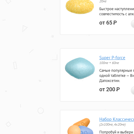
20мг
Быстрое наступлени
совместимость с ал
от 65
Р
Super P-force
100мг + 60мг
Самые популярные 
одной таблетке — Ви
Дапоксетин.
от 200
Р
Набор Классичес
(2x100мг, 4x20мг)
Попробуй и выбери