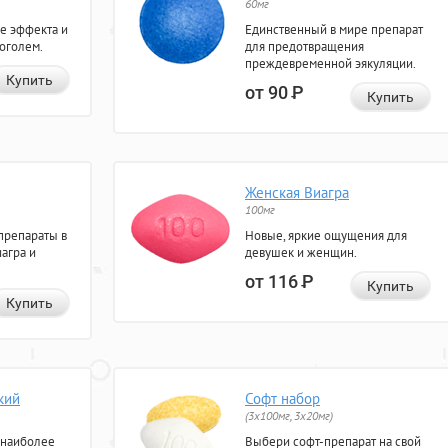
60мг
е эффекта и
Единственный в мире препарат
коголем.
для предотвращения
преждевременной эякуляции.
Купить
от 90
Р
Купить
Женская Виагра
100мг
препараты в
Новые, яркие ощущения для
агра и
девушек и женщин.
от 116
Р
Купить
Купить
кий
Софт набор
(3x100мг, 3x20мг)
 наиболее
Выбери софт-препарат на свой