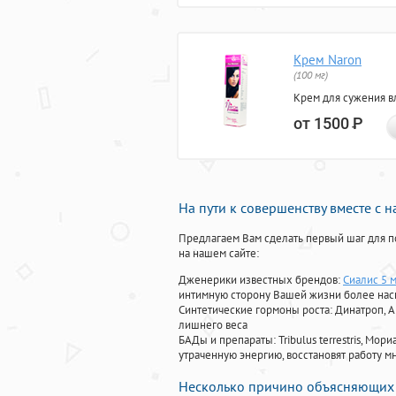
Крем Naron
(100 мг)
Крем для сужения в
от 1500
Р
На пути к совершенству вместе с 
Предлагаем Вам сделать первый шаг для п
на нашем сайте:
Дженерики известных брендов:
Сиалис 5 м
интимную сторону Вашей жизни более на
Синтетические гормоны роста
: Динатроп, 
лишнего веса
БАДы и препараты:
Tribulus terrestris, М
утраченную энергию, восстановят работу мн
Несколько причино объясняющих 