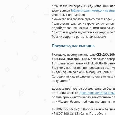
* Мы являемся первым и единственным на 
дженериков
Таблетки для потенции левитр
известных препаратов
* качество препаратов гарантируется офи
* для стестинельных и скромных клиентов,
подойдет возможность анонимныого заказа
* быстрая и удобная доставка курьером по 
России в другие регионы 1м классом
Покупать у нас выгодно
! каждому новому покупателю
СКИДКА 10
!
БЕСПЛАТНАЯ ДОСТАВКА
при заказе товар
! оптовым покупателям СПЕЦИАЛЬНЫЕ цены
! так же у нас постоянно проводятся раз
Силденафила по очень выгодным ценам!
Cотрудники нашей фирмы прилагают макси
покупателей
доставка препаратов осуществляется без в
потенции, а так же
Дженерик левитра отзыв
оплата принимаются через электронные пл
или Visa для бесплатной консультации в л
8
(800
)200-86-85
(
по России звонок беспла
+7
(800
)200-86-85
(
Санкт-Петербург)