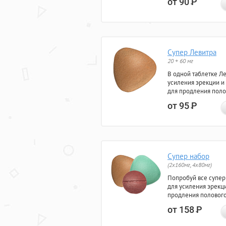
от 90
Р
Супер Левитра
20 + 60 мг
В одной таблетке Л
усиления эрекции и
для продления поло
от 95
Р
Супер набор
(2х160мг, 4х80мг)
Попробуй все супер
для усиления эрекц
продления полового
от 158
Р