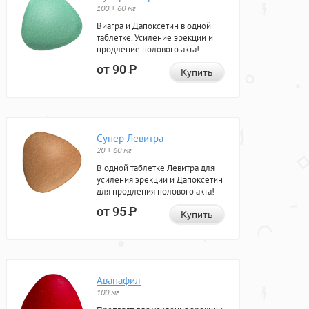
100 + 60 мг
Виагра и Дапоксетин в одной
таблетке. Усиление эрекции и
продление полового акта!
от 90
Р
Купить
Супер Левитра
20 + 60 мг
В одной таблетке Левитра для
усиления эрекции и Дапоксетин
для продления полового акта!
от 95
Р
Купить
Аванафил
100 мг