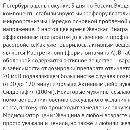
Петербург в день покупки, 3 дня по России. Вход
компоненты стабилизируют микрофлору влагалищ
микроорганизмы. Нередко основной проблемой 
напряжение. В настоящее время Женская Виагра
эффективным препаратом для лечения и профил
расстройств. Как уже говорилось, активным вещ
является Изотретиноин (форма витамина А). В та
оболочкой содержится активное вещество — вар
в зависимости от дозировки препарата отличается
20 мг. В подавляющем большинстве случаев позв
от 30 до 120 минут и больше. Активным действу
Силденафил (100мг). Некоторые мужчины ссылаютс
помогает возникновению сексуального желания 
секса, потому что происходит замедление эякуля
Модификатор цены: Женщина в любом возрасте хо
просто уважали и ценили, но также и любили, же