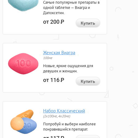
Самые популярные препараты в
одной таблетке — Виагра и
Дапоксетин.
от 200
Р
Купить
Женская Виагра
100мг
Новые, яркие ощущения для
девушек и женщин.
от 116
Р
Купить
Набор Классический
(2x100мг, 4x20мг)
Попробуй и выбери наиболее
понравившийся препарат.