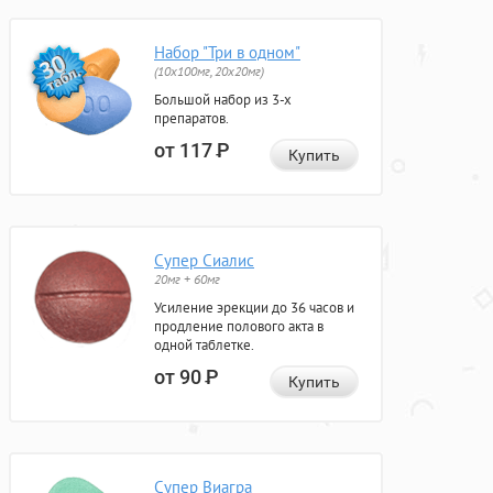
Набор "Три в одном"
(10x100мг, 20x20мг)
Большой набор из 3-х
препаратов.
от 117
Р
Купить
Супер Сиалис
20мг + 60мг
Усиление эрекции до 36 часов и
продление полового акта в
одной таблетке.
от 90
Р
Купить
Супер Виагра