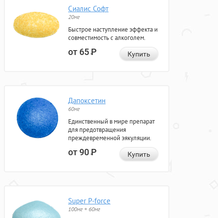
Сиалис Софт
20мг
Быстрое наступление эффекта и
совместимость с алкоголем.
от 65
Р
Купить
Дапоксетин
60мг
Единственный в мире препарат
для предотвращения
преждевременной эякуляции.
от 90
Р
Купить
Super P-force
100мг + 60мг