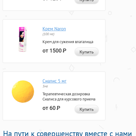
Крем Naron
(100 мг)
Крем для сужения влагалища
от 1500
Р
Купить
Сиалис 5 мг
5мг
Терапевтическая дозировка
Сиалиса для курсового приема
от 60
Р
Купить
На пути к совершенству вместе с нами