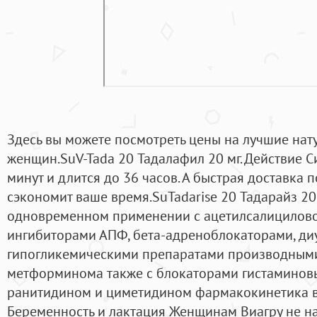
Здесь вы можете посмотреть цены на лучшие нат
женщин.SuV-Tada 20 Тадалафил 20 мг. Действие С
минут и длится до 36 часов. А быстрая доставка 
сэкономит ваше время.SuTadarise 20 Тадарайз 20
одновременном применении с ацетилсалициловой
ингибиторами АПФ, бета-адреноблокаторами, ди
гипогликемическими препаратами производным
метформинома также с блокаторами гистаминовы
ранитидином и циметидином фармакокинетика в
Беременность и лактация Женщинам Виагру не на