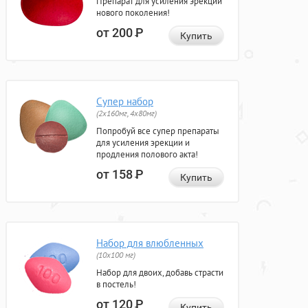
Препарат для усиления эрекции
нового поколения!
от 200
Р
Купить
Супер набор
(2х160мг, 4х80мг)
Попробуй все супер препараты
для усиления эрекции и
продления полового акта!
от 158
Р
Купить
Набор для влюбленных
(10х100 мг)
Набор для двоих, добавь страсти
в постель!
от 120
Р
Купить