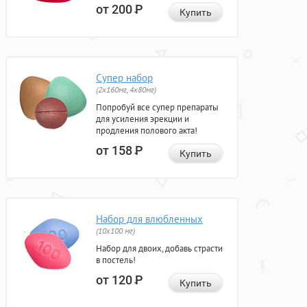
от 200
Р
Купить
Супер набор
(2х160мг, 4х80мг)
Попробуй все супер препараты
для усиления эрекции и
продления полового акта!
от 158
Р
Купить
Набор для влюбленных
(10х100 мг)
Набор для двоих, добавь страсти
в постель!
от 120
Р
Купить