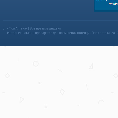
«Моя Аптека» | Все права защищены
Интернет-магазин препаратов для повышения потенции “Моя аптека” 201