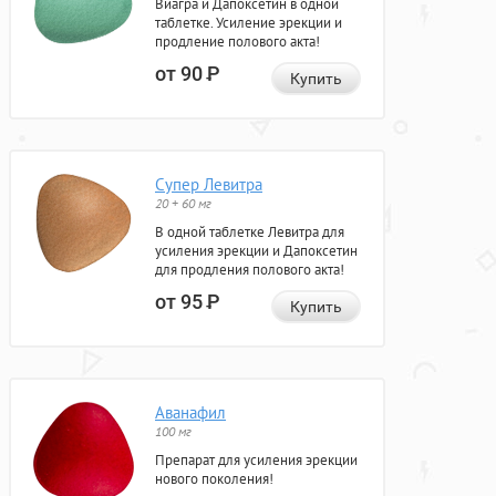
Виагра и Дапоксетин в одной
таблетке. Усиление эрекции и
продление полового акта!
от 90
Р
Купить
Супер Левитра
20 + 60 мг
В одной таблетке Левитра для
усиления эрекции и Дапоксетин
для продления полового акта!
от 95
Р
Купить
Аванафил
100 мг
Препарат для усиления эрекции
нового поколения!