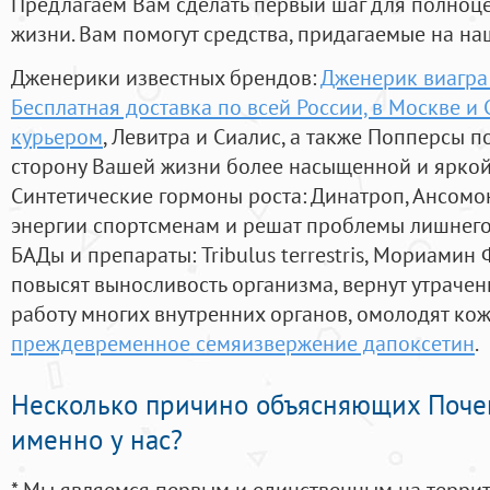
Предлагаем Вам сделать первый шаг для полноц
жизни. Вам помогут средства, придагаемые на на
Дженерики известных брендов:
Дженерик виагра 
Бесплатная доставка по всей России, в Москве и
курьером
, Левитра и Сиалис, а также Попперсы 
сторону Вашей жизни более насыщенной и ярко
Синтетические гормоны роста
: Динатроп, Ансомо
энергии спортсменам и решат проблемы лишнего
БАДы и препараты:
Tribulus terrestris, Мориамин
повысят выносливость организма, вернут утрачен
работу многих внутренних органов, омолодят кожу
преждевременное семяизвержение дапоксетин
.
Несколько причино объясняющих Поче
именно у нас?
* Мы являемся первым и единственным на терри