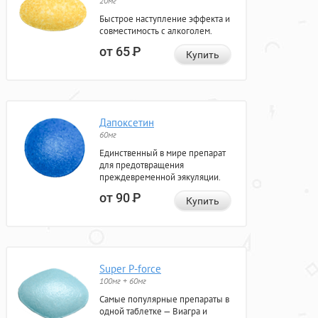
20мг
Быстрое наступление эффекта и
совместимость с алкоголем.
от 65
Р
Купить
Дапоксетин
60мг
Единственный в мире препарат
для предотвращения
преждевременной эякуляции.
от 90
Р
Купить
Super P-force
100мг + 60мг
Самые популярные препараты в
одной таблетке — Виагра и