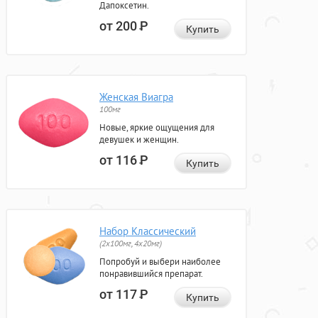
Дапоксетин.
от 200
Р
Купить
Женская Виагра
100мг
Новые, яркие ощущения для
девушек и женщин.
от 116
Р
Купить
Набор Классический
(2x100мг, 4x20мг)
Попробуй и выбери наиболее
понравившийся препарат.
от 117
Р
Купить