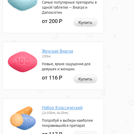
Самые популярные препараты в
одной таблетке — Виагра и
Дапоксетин.
от 200
Р
Купить
Женская Виагра
100мг
Новые, яркие ощущения для
девушек и женщин.
от 116
Р
Купить
Набор Классический
(2x100мг, 4x20мг)
Попробуй и выбери наиболее
понравившийся препарат.