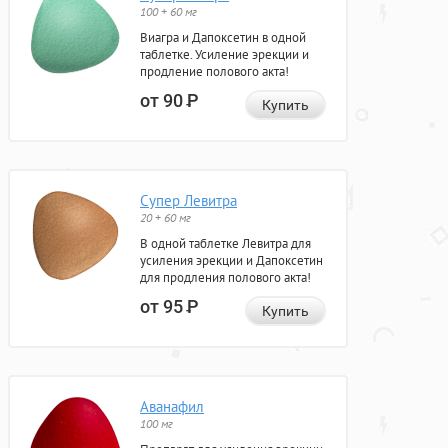
100 + 60 мг
Виагра и Дапоксетин в одной
таблетке. Усиление эрекции и
продление полового акта!
от 90
Р
Купить
Супер Левитра
20 + 60 мг
В одной таблетке Левитра для
усиления эрекции и Дапоксетин
для продления полового акта!
от 95
Р
Купить
Аванафил
100 мг