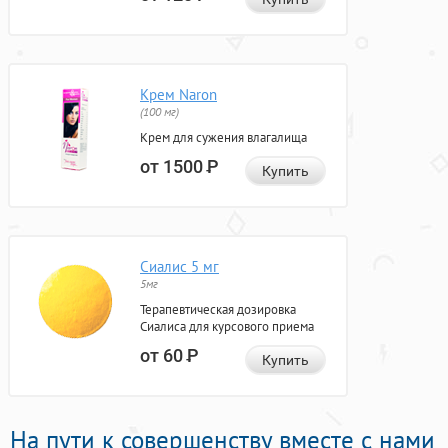
Крем Naron
(100 мг)
Крем для сужения влагалища
от 1500
Р
Купить
Сиалис 5 мг
5мг
Терапевтическая дозировка
Сиалиса для курсового приема
от 60
Р
Купить
На пути к совершенству вместе с нами