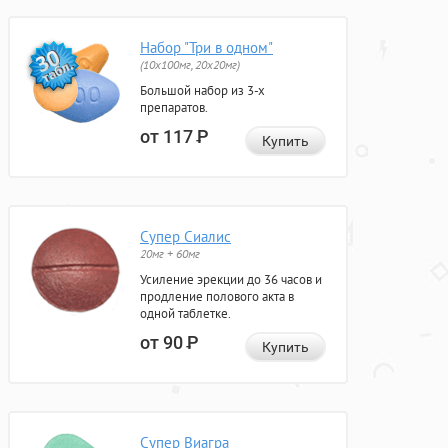
Набор "Три в одном"
(10x100мг, 20x20мг)
Большой набор из 3-х
препаратов.
от 117
Р
Купить
Супер Сиалис
20мг + 60мг
Усиление эрекции до 36 часов и
продление полового акта в
одной таблетке.
от 90
Р
Купить
Супер Виагра