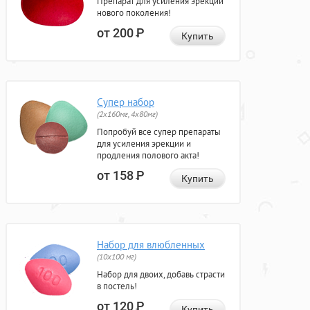
Препарат для усиления эрекции
нового поколения!
от 200
Р
Купить
Супер набор
(2х160мг, 4х80мг)
Попробуй все супер препараты
для усиления эрекции и
продления полового акта!
от 158
Р
Купить
Набор для влюбленных
(10х100 мг)
Набор для двоих, добавь страсти
в постель!
от 120
Р
Купить