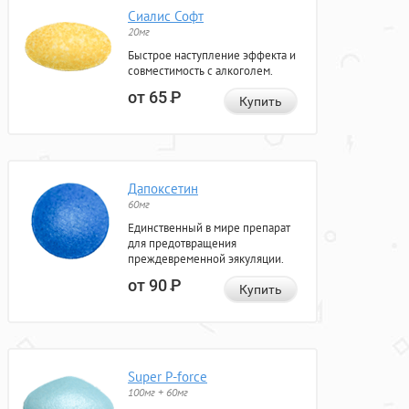
Сиалис Софт
20мг
Быстрое наступление эффекта и
совместимость с алкоголем.
от 65
Р
Купить
Дапоксетин
60мг
Единственный в мире препарат
для предотвращения
преждевременной эякуляции.
от 90
Р
Купить
Super P-force
100мг + 60мг