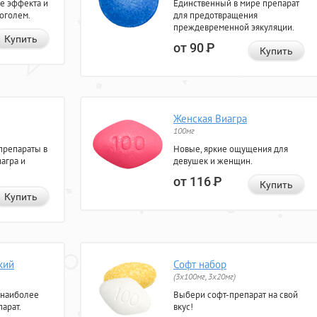
е эффекта и
Единственный в мире препарат
коголем.
для предотвращения
преждевременной эякуляции.
Купить
от 90
Р
Купить
Женская Виагра
100мг
препараты в
Новые, яркие ощущения для
агра и
девушек и женщин.
от 116
Р
Купить
Купить
кий
Софт набор
(3x100мг, 3x20мг)
 наиболее
Выбери софт-препарат на свой
арат.
вкус!