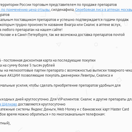
территории России торговым представителем по продаже препаратов
я по применению цена отзывы
, силденафила
,
Серебряная лиса в аптеках москв
аратов
циальным поставщиком препаратов и успешно подтверждается годами продаж
 которым трудно произнести название Виагра или Сиалис в аптеке вслух,
 любого препаратан на нашем сайте!
Москве и в Санкт-Петербурге, так же возможна доставка препаратов почтой
%
- постоянная дисконтная карта на последующие покупки
а на сумму более 5 тысяч рублей
 на мелкооптовые партии препарата с возможностью выписки товарного чек
личные АКЦИИ позволяющие покупать дженерики Левитры, Сиалиса и
мальные усилия, чтобы сделать приобретение препаратов удобным для
ыходных дней круглосуточно. Для VIP клиентов: Сиалис и другие препараты дл
а Щёлково
доставляются круглосуточно
атежные системы Яндекс Деньги, Web Money и с банковских карт Master Card
юбое время можно обратиться
»
по многоканальным телефонам:
тный),