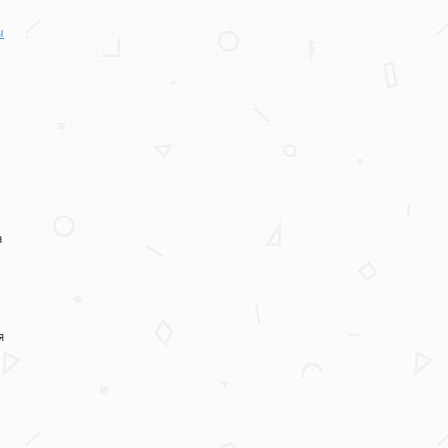
ы
а
я