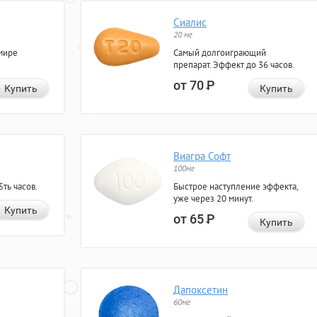
Сиалис
20 мг
мире
Самый долгоиграющий
препарат. Эффект до 36 часов.
от 70
Р
Купить
Купить
Виагра Софт
100мг
ть часов.
Быстрое наступление эффекта,
уже через 20 минут.
Купить
от 65
Р
Купить
Дапоксетин
60мг