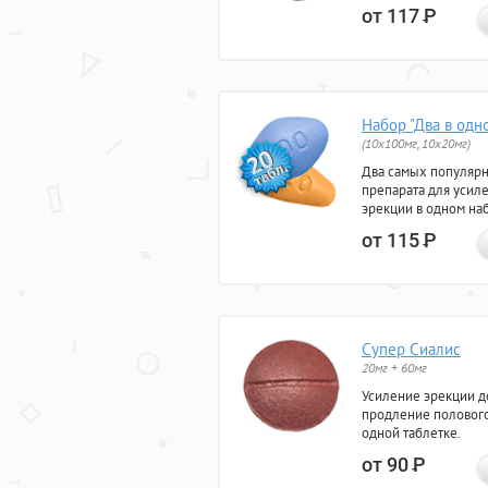
от 117
Р
Набор "Два в одн
(10x100мг, 10x20мг)
Два самых популяр
препарата для усил
эрекции в одном на
от 115
Р
Супер Сиалис
20мг + 60мг
Усиление эрекции до
продление полового
одной таблетке.
от 90
Р