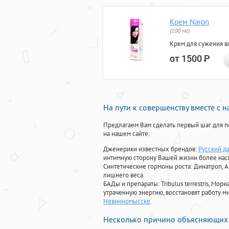
Крем Naron
(100 мг)
Крем для сужения в
от 1500
Р
На пути к совершенству вместе с 
Предлагаем Вам сделать первый шаг для п
на нашем сайте:
Дженерики известных брендов:
Русский д
интимную сторону Вашей жизни более на
Синтетические гормоны роста
: Динатроп, 
лишнего веса
БАДы и препараты:
Tribulus terrestris, М
утраченную энергию, восстановят работу мн
Невинномысске
.
Несколько причино объясняющих 