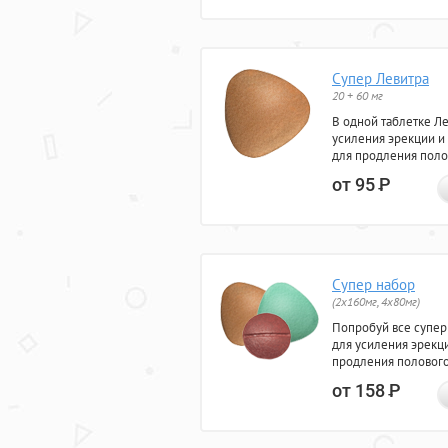
Супер Левитра
20 + 60 мг
В одной таблетке Л
усиления эрекции и
для продления поло
от 95
Р
Супер набор
(2х160мг, 4х80мг)
Попробуй все супер
для усиления эрекц
продления полового
от 158
Р