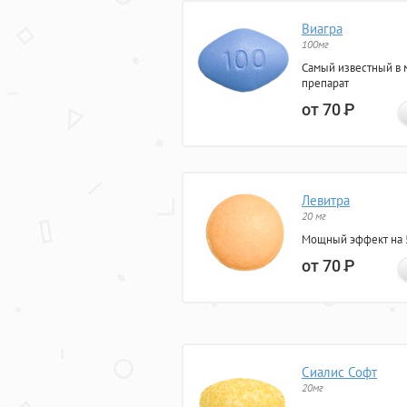
Виагра
100мг
Самый известный в 
препарат
от 70
Р
Левитра
20 мг
Мощный эффект на 5
от 70
Р
Сиалис Софт
20мг