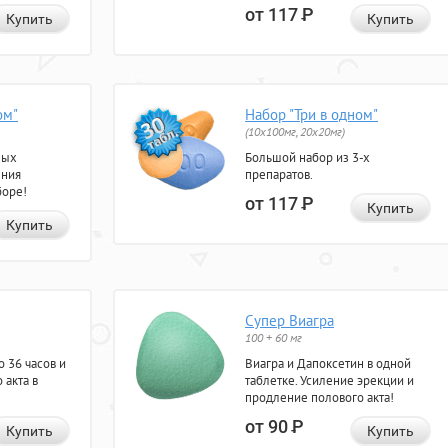
от 117
Р
Купить
Купить
ом"
Набор "Три в одном"
(10x100мг, 20x20мг)
ных
Большой набор из 3-х
ения
препаратов.
боре!
от 117
Р
Купить
Купить
Супер Виагра
100 + 60 мг
 36 часов и
Виагра и Дапоксетин в одной
 акта в
таблетке. Усиление эрекции и
продление полового акта!
от 90
Р
Купить
Купить