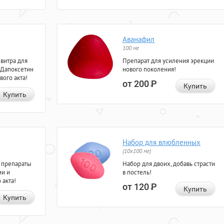
Аванафил
100 мг
евитра для
Препарат для усиления эрекции
 Дапоксетин
нового поколения!
вого акта!
от 200
Р
Купить
Купить
Набор для влюбленных
(10х100 мг)
 препараты
Набор для двоих, добавь страсти
ии и
в постель!
 акта!
от 120
Р
Купить
Купить