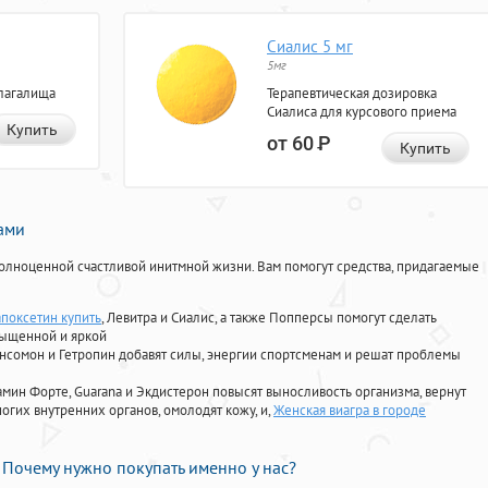
Сиалис 5 мг
5мг
лагалища
Терапевтическая дозировка
Сиалиса для курсового приема
Купить
от 60
Р
Купить
нами
олноценной счастливой инитмной жизни. Вам помогут средства, придагаемые
апоксетин купить
, Левитра и Сиалис, а также Попперсы помогут сделать
сыщенной и яркой
Ансомон и Гетропин добавят силы, энергии спортсменам и решат проблемы
ориамин Форте, Guarana и Экдистерон повысят выносливость организма, вернут
огих внутренних органов, омолодят кожу, и,
Женская виагра в городе
Почему нужно покупать именно у нас?