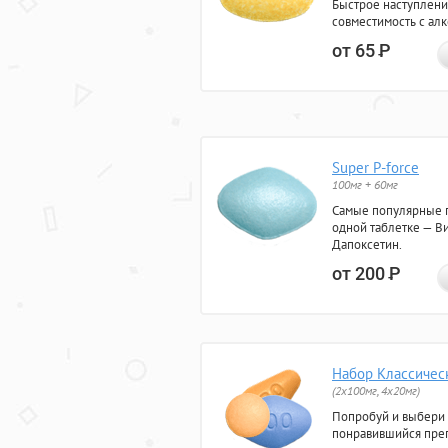
Быстрое наступлени
совместимость с ал
от 65
Р
Super P-force
100мг + 60мг
Самые популярные 
одной таблетке — Ви
Дапоксетин.
от 200
Р
Набор Классичес
(2x100мг, 4x20мг)
Попробуй и выбери
понравившийся преп