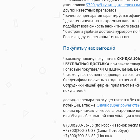
дженериков
5750 руб купить дженерик си
других известных препаратов
* качество препаратов гарантируется офи
* для стестинельных и скромных клиентов,
подойдет возможность анонимныого заказа
* быстрая и удобная доставка курьером по 
России в другие регионы 1м классом
Покупать у нас выгодно
! каждому новому покупателю
СКИДКА 10
!
БЕСПЛАТНАЯ ДОСТАВКА
при заказе товар
! оптовым покупателям СПЕЦИАЛЬНЫЕ цены
! так же у нас постоянно проводятся раз
Силденафила по очень выгодным ценам!
Cотрудники нашей фирмы прилагают макси
покупателей
доставка препаратов осуществляется без в
потенции, а так же
Сиалис super power отз
оплата принимаются через электронные пл
или Visa для бесплатной консультации в л
8
(800
)200-86-85
(
по России звонок беспла
+7
(800
)200-86-85
(
Санкт-Петербург)
+7
(800
)200-86-85
(
Москва)