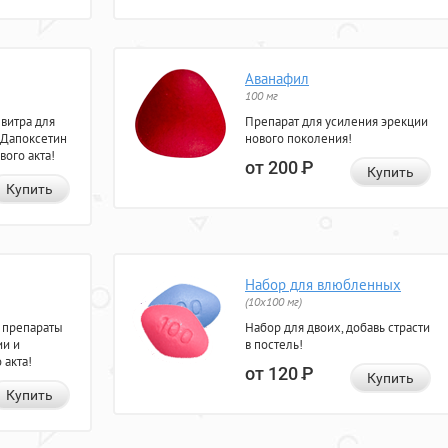
Аванафил
100 мг
евитра для
Препарат для усиления эрекции
 Дапоксетин
нового поколения!
вого акта!
от 200
Р
Купить
Купить
Набор для влюбленных
(10х100 мг)
 препараты
Набор для двоих, добавь страсти
ии и
в постель!
 акта!
от 120
Р
Купить
Купить