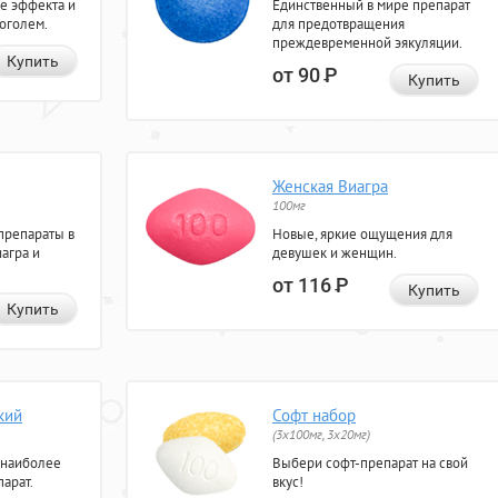
е эффекта и
Единственный в мире препарат
коголем.
для предотвращения
преждевременной эякуляции.
Купить
от 90
Р
Купить
Женская Виагра
100мг
препараты в
Новые, яркие ощущения для
агра и
девушек и женщин.
от 116
Р
Купить
Купить
кий
Софт набор
(3x100мг, 3x20мг)
 наиболее
Выбери софт-препарат на свой
арат.
вкус!