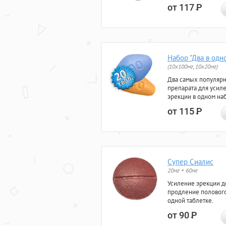
от 117
Р
Набор "Два в одн
(10x100мг, 10x20мг)
Два самых популяр
препарата для усил
эрекции в одном на
от 115
Р
Супер Сиалис
20мг + 60мг
Усиление эрекции до
продление полового
одной таблетке.
от 90
Р