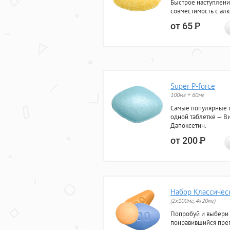
Быстрое наступлени
совместимость с ал
от 65
Р
Super P-force
100мг + 60мг
Самые популярные 
одной таблетке — Ви
Дапоксетин.
от 200
Р
Набор Классичес
(2x100мг, 4x20мг)
Попробуй и выбери
понравившийся преп