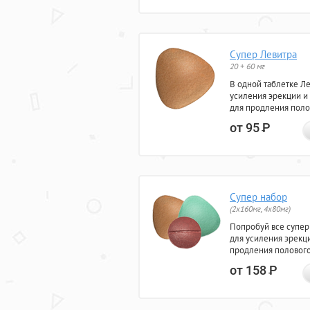
Супер Левитра
20 + 60 мг
В одной таблетке Л
усиления эрекции и
для продления поло
от 95
Р
Супер набор
(2х160мг, 4х80мг)
Попробуй все супер
для усиления эрекц
продления полового
от 158
Р