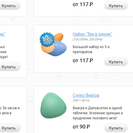
от 117
Р
Купить
Купить
ом"
Набор "Три в одном"
(10x100мг, 20x20мг)
ных
Большой набор из 3-х
ения
препаратов.
боре!
от 117
Р
Купить
Купить
Супер Виагра
100 + 60 мг
 36 часов и
Виагра и Дапоксетин в одной
 акта в
таблетке. Усиление эрекции и
продление полового акта!
от 90
Р
Купить
Купить