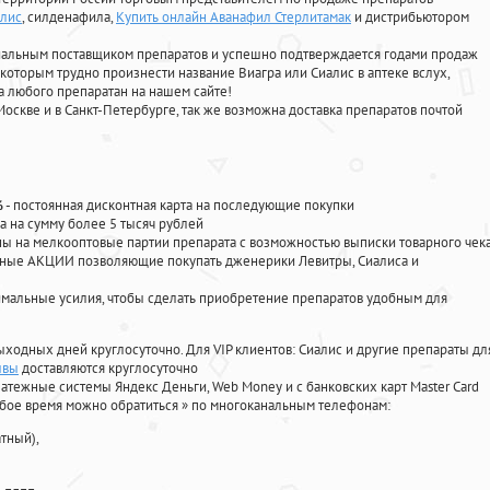
алис
, силденафила
,
Купить онлайн Аванафил Стерлитамак
и дистрибьютором
циальным поставщиком препаратов и успешно подтверждается годами продаж
 которым трудно произнести название Виагра или Сиалис в аптеке вслух,
 любого препаратан на нашем сайте!
Москве и в Санкт-Петербурге, так же возможна доставка препаратов почтой
%
- постоянная дисконтная карта на последующие покупки
а на сумму более 5 тысяч рублей
 на мелкооптовые партии препарата с возможностью выписки товарного чек
личные АКЦИИ позволяющие покупать дженерики Левитры, Сиалиса и
мальные усилия, чтобы сделать приобретение препаратов удобным для
ыходных дней круглосуточно. Для VIP клиентов: Сиалис и другие препараты дл
ывы
доставляются круглосуточно
атежные системы Яндекс Деньги, Web Money и с банковских карт Master Card
юбое время можно обратиться
»
по многоканальным телефонам:
тный),