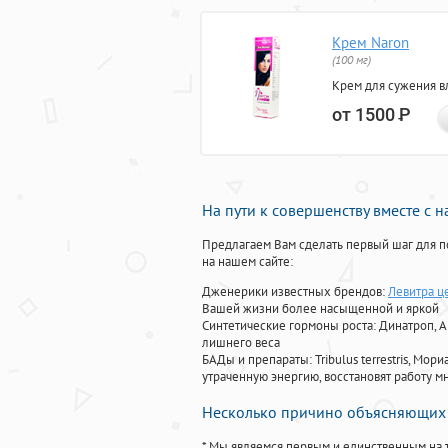
Крем Naron
(100 мг)
Крем для сужения в
от 1500
Р
На пути к совершенству вместе с 
Предлагаем Вам сделать первый шаг для п
на нашем сайте:
Дженерики известных брендов:
Левитра ц
Вашей жизни более насыщенной и яркой
Синтетические гормоны роста
: Динатроп, 
лишнего веса
БАДы и препараты:
Tribulus terrestris, М
утраченную энергию, восстановят работу мн
Несколько причино объясняющих 
* Мы являемся первым и единственным на 