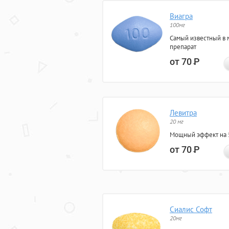
Виагра
100мг
Самый известный в 
препарат
от 70
Р
Левитра
20 мг
Мощный эффект на 5
от 70
Р
Сиалис Софт
20мг