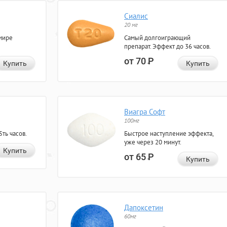
Сиалис
20 мг
мире
Самый долгоиграющий
препарат. Эффект до 36 часов.
от 70
Р
Купить
Купить
Виагра Софт
100мг
ть часов.
Быстрое наступление эффекта,
уже через 20 минут.
Купить
от 65
Р
Купить
Дапоксетин
60мг