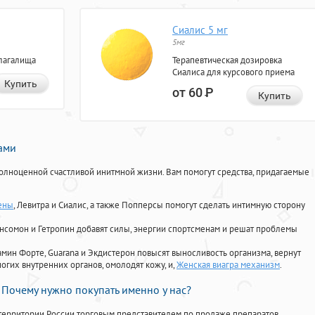
Сиалис 5 мг
5мг
лагалища
Терапевтическая дозировка
Сиалиса для курсового приема
Купить
от 60
Р
Купить
нами
олноценной счастливой инитмной жизни. Вам помогут средства, придагаемые
ены
, Левитра и Сиалис, а также Попперсы помогут сделать интимную сторону
Ансомон и Гетропин добавят силы, энергии спортсменам и решат проблемы
ориамин Форте, Guarana и Экдистерон повысят выносливость организма, вернут
огих внутренних органов, омолодят кожу, и,
Женская виагра механизм
.
Почему нужно покупать именно у нас?
территории России торговым представителем по продаже препаратов