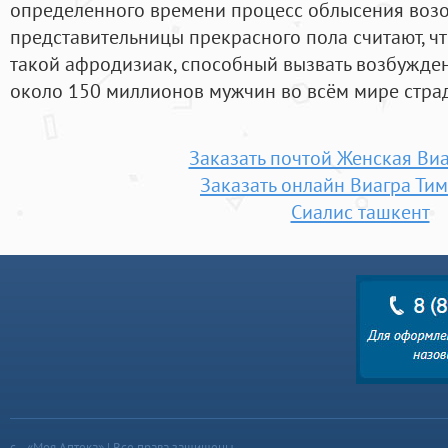
определенного времени процесс облысения возо
представительницы прекрасного пола считают, чт
такой афродизиак, способный вызвать возбужден
около 150 миллионов мужчин во всём мире страд
Заказать почтой Женская Виа
Заказать онлайн Виагра Ти
Сиалис ташкент
«Моя Аптека» | Все права защищены