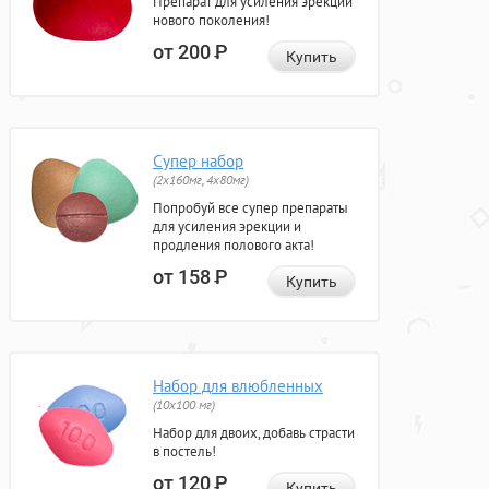
Препарат для усиления эрекции
нового поколения!
от 200
Р
Купить
Супер набор
(2х160мг, 4х80мг)
Попробуй все супер препараты
для усиления эрекции и
продления полового акта!
от 158
Р
Купить
Набор для влюбленных
(10х100 мг)
Набор для двоих, добавь страсти
в постель!
от 120
Р
Купить