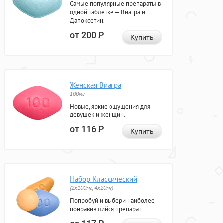
Самые популярные препараты в
одной таблетке — Виагра и
Дапоксетин.
от 200
Р
Купить
Женская Виагра
100мг
Новые, яркие ощущения для
девушек и женщин.
от 116
Р
Купить
Набор Классический
(2x100мг, 4x20мг)
Попробуй и выбери наиболее
понравившийся препарат.