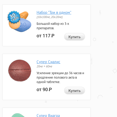
Набор "Три в одном"
(10x100мг, 20x20мг)
Большой набор из 3-х
препаратов.
от 117
Р
Купить
Супер Сиалис
20мг + 60мг
Усиление эрекции до 36 часов и
продление полового акта в
одной таблетке.
от 90
Р
Купить
Супер Виагра