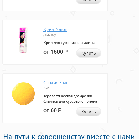
Крем Naron
(100 мг)
Крем для сужения влагалища
от 1500
Р
Купить
Сиалис 5 мг
5мг
Терапевтическая дозировка
Сиалиса для курсового приема
от 60
Р
Купить
На пути к совершенству вместе с нами