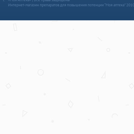
Интернет-магазин препаратов для повышения потенции “Моя аптека” 201