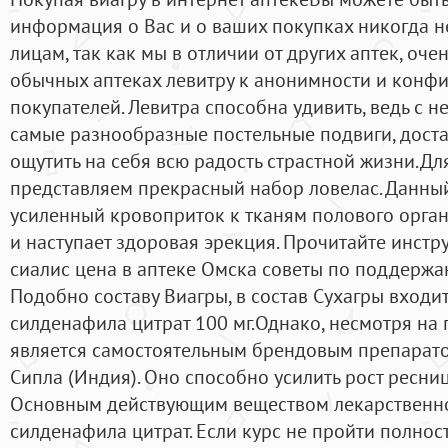
информация о Вас и о ваших покупках никогда не
лицам, так как мы в отличии от других аптек, оче
обычных аптеках левитру к анонимности и конф
покупателей. Левитра способна удивить, ведь с 
самые разнообразные постельные подвиги, доста
ощутить на себя всю радость страстной жизни.Д
представляем прекрасный набор ловелас. Данны
усиленный кровоприток к тканям полового органа
и наступает здоровая эрекция. Прочитайте инстр
сиалис цена в аптеке Омска советы по поддержа
Подобно составу Виагры, в состав Сухагры входи
силденафила цитрат 100 мг.Однако, несмотря на 
является самостоятельным брендовым препарато
Сипла (Индия). Оно способно усилить рост ресниц 
Основным действующим веществом лекарственно
силденафила цитрат. Если курс не пройти полнос