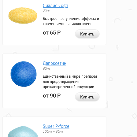
Сиалис Софт
20мг
Быстрое наступление эффекта и
совместимость с алкоголем.
от 65
Р
Купить
Дапоксетин
60мг
Единственный в мире препарат
для предотвращения
преждевременной эякуляции.
от 90
Р
Купить
Super P-force
100мг + 60мг