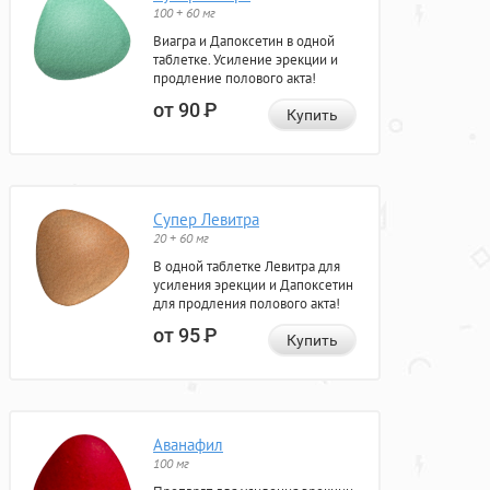
100 + 60 мг
Виагра и Дапоксетин в одной
таблетке. Усиление эрекции и
продление полового акта!
от 90
Р
Купить
Супер Левитра
20 + 60 мг
В одной таблетке Левитра для
усиления эрекции и Дапоксетин
для продления полового акта!
от 95
Р
Купить
Аванафил
100 мг