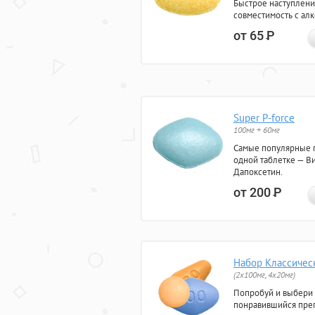
Быстрое наступлени
совместимость с ал
от 65
Р
Super P-force
100мг + 60мг
Самые популярные 
одной таблетке — Ви
Дапоксетин.
от 200
Р
Набор Классичес
(2x100мг, 4x20мг)
Попробуй и выбери
понравившийся преп