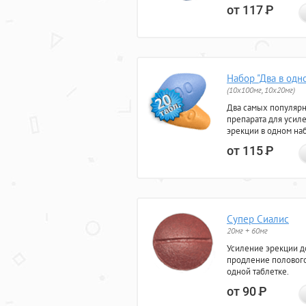
от 117
Р
Набор "Два в одн
(10x100мг, 10x20мг)
Два самых популяр
препарата для усил
эрекции в одном на
от 115
Р
Супер Сиалис
20мг + 60мг
Усиление эрекции до
продление полового
одной таблетке.
от 90
Р