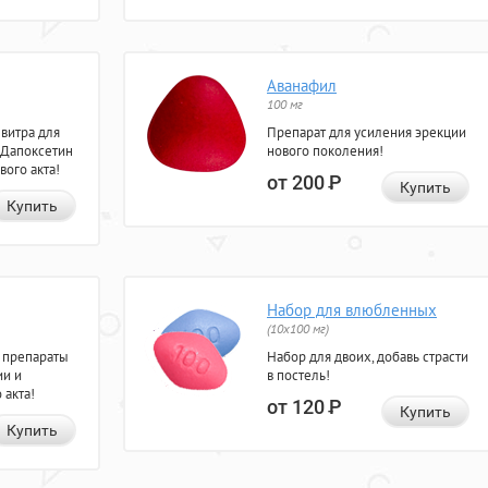
Аванафил
100 мг
евитра для
Препарат для усиления эрекции
 Дапоксетин
нового поколения!
вого акта!
от 200
Р
Купить
Купить
Набор для влюбленных
(10х100 мг)
 препараты
Набор для двоих, добавь страсти
ии и
в постель!
 акта!
от 120
Р
Купить
Купить