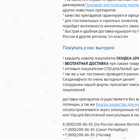
дженериков
Препарат для потенции уротр
других известных препаратов
* качество препаратов гарантируется офи
* для стестинельных и скромных клиентов,
подойдет возможность анонимныого заказа
* быстрая и удобная доставка курьером по 
России в другие регионы 1м классом
Покупать у нас выгодно
! каждому новому покупателю
СКИДКА 10
!
БЕСПЛАТНАЯ ДОСТАВКА
при заказе товар
! оптовым покупателям СПЕЦИАЛЬНЫЕ цены
! так же у нас постоянно проводятся раз
Силденафила по очень выгодным ценам!
Cотрудники нашей фирмы прилагают макси
покупателей
доставка препаратов осуществляется без в
потенции, а так же
Виагра лекарство для м
оплата принимаются через электронные пл
или Visa для бесплатной консультации в л
8
(800
)200-86-85
(
по России звонок беспла
+7
(800
)200-86-85
(
Санкт-Петербург)
+7
(800
)200-86-85
(
Москва)