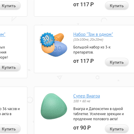
от 117
Р
Купить
Купить
ом"
Набор "Три в одном"
(10x100мг, 20x20мг)
ных
Большой набор из 3-х
ения
препаратов.
боре!
от 117
Р
Купить
Купить
Супер Виагра
100 + 60 мг
 36 часов и
Виагра и Дапоксетин в одной
 акта в
таблетке. Усиление эрекции и
продление полового акта!
от 90
Р
Купить
Купить