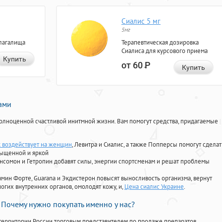
Сиалис 5 мг
5мг
лагалища
Терапевтическая дозировка
Сиалиса для курсового приема
Купить
от 60
Р
Купить
нами
олноценной счастливой инитмной жизни. Вам помогут средства, придагаемые
к воздействует на женщин
, Левитра и Сиалис, а также Попперсы помогут сделат
сыщенной и яркой
Ансомон и Гетропин добавят силы, энергии спортсменам и решат проблемы
ориамин Форте, Guarana и Экдистерон повысят выносливость организма, вернут
огих внутренних органов, омолодят кожу, и,
Цена сиалис Украине
.
Почему нужно покупать именно у нас?
территории России торговым представителем по продаже препаратов