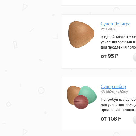
Супер Левитра
20 + 60 мг
В одной таблетке Л
усиления эрекции и
для продления поло
от 95
Р
Супер набор
(2х160мг, 4х80мг)
Попробуй все супер
для усиления эрекц
продления полового
от 158
Р