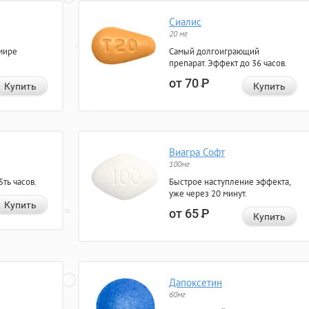
Сиалис
20 мг
мире
Самый долгоиграющий
препарат. Эффект до 36 часов.
от 70
Р
Купить
Купить
Виагра Софт
100мг
ть часов.
Быстрое наступление эффекта,
уже через 20 минут.
Купить
от 65
Р
Купить
Дапоксетин
60мг