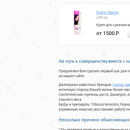
Крем Naron
(100 мг)
Крем для сужения в
от 1500
Р
На пути к совершенству вместе с 
Предлагаем Вам сделать первый шаг для п
на нашем сайте:
Дженерики известных брендов:
Сиалис ка
интимную сторону Вашей жизни более на
Синтетические гормоны роста
: Динатроп, 
лишнего веса
БАДы и препараты:
Tribulus terrestris, М
утраченную энергию, восстановят работу мн
Несколько причино объясняющих 
* Мы являемся первым и единственным на 