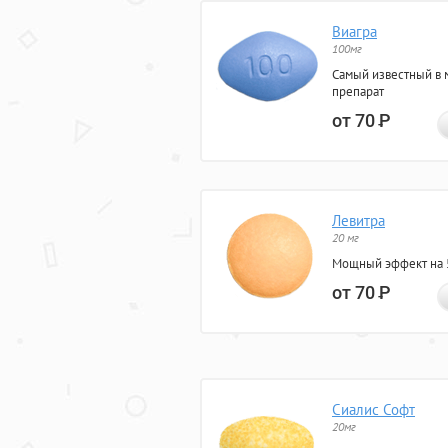
Виагра
100мг
Самый известный в 
препарат
от 70
Р
Левитра
20 мг
Мощный эффект на 5
от 70
Р
Сиалис Софт
20мг