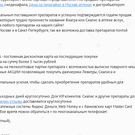
ин
, силденафила
,
Цена на тадалафил в Москве аптеках
и дистрибьютором
циальным поставщиком препаратов и успешно подтверждается годами продаж
 которым трудно произнести название Виагра или Сиалис в аптеке вслух,
 любого препаратан на нашем сайте!
Москве и в Санкт-Петербурге, так же возможна доставка препаратов почтой
%
- постоянная дисконтная карта на последующие покупки
а на сумму более 5 тысяч рублей
 на мелкооптовые партии препарата с возможностью выписки товарного чек
личные АКЦИИ позволяющие покупать дженерики Левитры, Сиалиса и
мальные усилия, чтобы сделать приобретение препаратов удобным для
ыходных дней круглосуточно. Для VIP клиентов: Сиалис и другие препараты дл
ужчин отзывы
доставляются круглосуточно
атежные системы Яндекс Деньги, Web Money и с банковских карт Master Card
юбое время можно обратиться
»
по многоканальным телефонам:
тный),