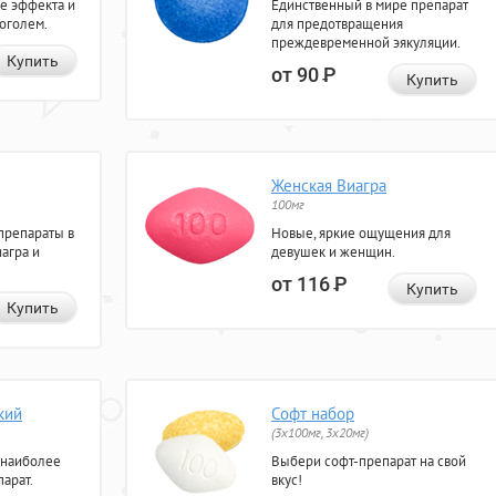
е эффекта и
Единственный в мире препарат
коголем.
для предотвращения
преждевременной эякуляции.
Купить
от 90
Р
Купить
Женская Виагра
100мг
препараты в
Новые, яркие ощущения для
агра и
девушек и женщин.
от 116
Р
Купить
Купить
кий
Софт набор
(3x100мг, 3x20мг)
 наиболее
Выбери софт-препарат на свой
арат.
вкус!