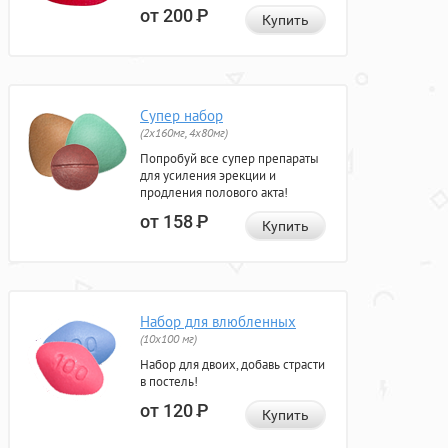
от 200
Р
Купить
Супер набор
(2х160мг, 4х80мг)
Попробуй все супер препараты
для усиления эрекции и
продления полового акта!
от 158
Р
Купить
Набор для влюбленных
(10х100 мг)
Набор для двоих, добавь страсти
в постель!
от 120
Р
Купить