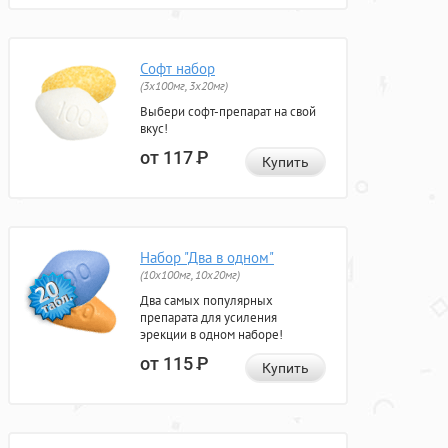
Софт набор
(3x100мг, 3x20мг)
Выбери софт-препарат на свой
вкус!
от 117
Р
Купить
Набор "Два в одном"
(10x100мг, 10x20мг)
Два самых популярных
препарата для усиления
эрекции в одном наборе!
от 115
Р
Купить