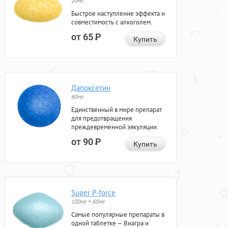
20мг
Быстрое наступление эффекта и
совместимость с алкоголем.
от 65
Р
Купить
Дапоксетин
60мг
Единственный в мире препарат
для предотвращения
преждевременной эякуляции.
от 90
Р
Купить
Super P-force
100мг + 60мг
Самые популярные препараты в
одной таблетке — Виагра и