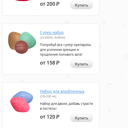
от 200
Р
Купить
Супер набор
(2х160мг, 4х80мг)
Попробуй все супер препараты
для усиления эрекции и
продления полового акта!
от 158
Р
Купить
Набор для влюбленных
(10х100 мг)
Набор для двоих, добавь страсти
в постель!
от 120
Р
Купить