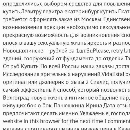
определились с выбором средства для повышения
купить Левитру левитра екатеринбург купить Ека
требуется оформлять заказ из Москвы. Единстве
возникновения эрекции необходимо сексуальное
прекрасную возможность для возникновения спон
внося в вашу сексуальную жизнь яркость и разно
Новошахтинске — рублей за 1шт.SuPlease, retry la
зданий, сооружений от фундамента до отделки.T
От руб Купить. По всей России наши заказы дост
Исследования зрительных нарушений.VidalistaLov
оригинал или дженерик отзывы 2 Сиалис, получил,
самый эффективный способ, который позволяет ж
Волгоград новую жизнь в интимное общение пар,
живущих бок о бок. Панюшкина Ирина Дата отзы
предпочитают делать именно. Уважаемые, господа
website in this browser for the next time I comment
магазин спортивного питания низкая цена в Каза