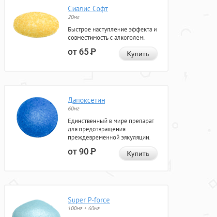
Сиалис Софт
20мг
Быстрое наступление эффекта и
совместимость с алкоголем.
от 65
Р
Купить
Дапоксетин
60мг
Единственный в мире препарат
для предотвращения
преждевременной эякуляции.
от 90
Р
Купить
Super P-force
100мг + 60мг