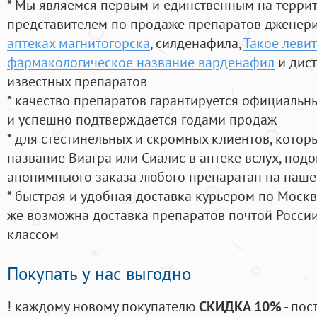
* Мы являемся первым и единственным на терри
представителем по продаже препаратов дженер
аптеках магнитогорска
, силденафила
,
Такое левит
фармакологическое название варденафил
и дис
известных препаратов
* качество препаратов гарантируется официаль
и успешно подтверждается годами продаж
* для стестинельных и скромных клиентов, кото
название Виагра или Сиалис в аптеке вслух, под
анонимныого заказа любого препаратан на наше
* быстрая и удобная доставка курьером по Москве
же возможна доставка препаратов почтой России
классом
Покупать у нас выгодно
! каждому новому покупателю
СКИДКА 10%
- пос