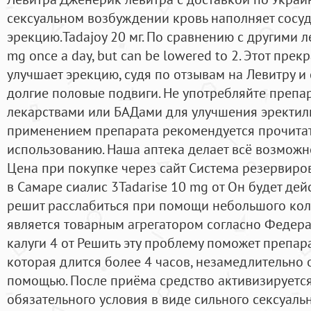
сексуальном возбуждении кровь наполняет сосуд
эрекцию.Tadajoy 20 мг. По сравнению с другими 
mg once a day, but can be lowered to 2. Этот пре
улучшает эрекцию, судя по отзывам на Левитру и
долгие половые подвиги. Не употребляйте препар
лекарствами или БАДами для улучшения эректил
применением препарата рекомендуется прочитат
использованию. Наша аптека делает всё возможн
Цена при покупке через сайт Система резервиро
в Самаре сиалис 3Tadarise 10 mg от Он будет дей
решит расслабиться при помощи небольшого коли
является товарным агрегатором согласно Федера
калуги 4 от Решить эту проблему поможет препара
которая длится более 4 часов, незамедлительно
помощью. После приёма средство активизируется
обязательного условия в виде сильного сексуал