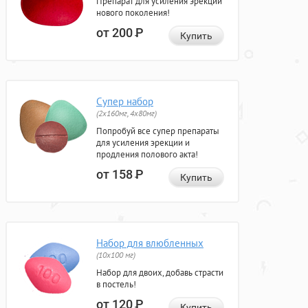
Препарат для усиления эрекции
нового поколения!
от 200
Р
Купить
Супер набор
(2х160мг, 4х80мг)
Попробуй все супер препараты
для усиления эрекции и
продления полового акта!
от 158
Р
Купить
Набор для влюбленных
(10х100 мг)
Набор для двоих, добавь страсти
в постель!
от 120
Р
Купить