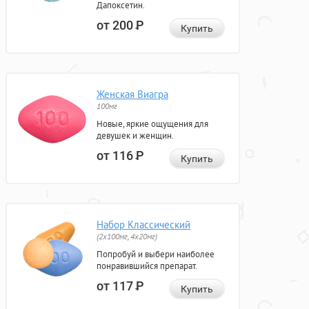
Дапоксетин.
от 200
Р
Купить
Женская Виагра
100мг
Новые, яркие ощущения для
девушек и женщин.
от 116
Р
Купить
Набор Классический
(2x100мг, 4x20мг)
Попробуй и выбери наиболее
понравившийся препарат.
от 117
Р
Купить