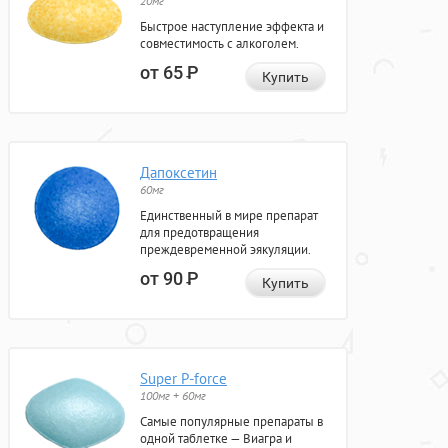
20мг
Быстрое наступление эффекта и
совместимость с алкоголем.
от 65
Р
Купить
Дапоксетин
60мг
Единственный в мире препарат
для предотвращения
преждевременной эякуляции.
от 90
Р
Купить
Super P-force
100мг + 60мг
Самые популярные препараты в
одной таблетке — Виагра и