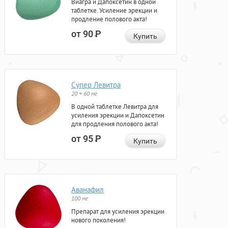
Виагра и Дапоксетин в одной
таблетке. Усиление эрекции и
продление полового акта!
от 90
Р
Купить
Супер Левитра
20 + 60 мг
В одной таблетке Левитра для
усиления эрекции и Дапоксетин
для продления полового акта!
от 95
Р
Купить
Аванафил
100 мг
Препарат для усиления эрекции
нового поколения!