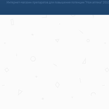
Интернет-магазин препаратов для повышения потенции “Моя аптека” 201