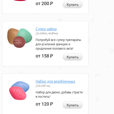
от 200
Р
Купить
Супер набор
(2х160мг, 4х80мг)
Попробуй все супер препараты
для усиления эрекции и
продления полового акта!
от 158
Р
Купить
Набор для влюбленных
(10х100 мг)
Набор для двоих, добавь страсти
в постель!
от 120
Р
Купить