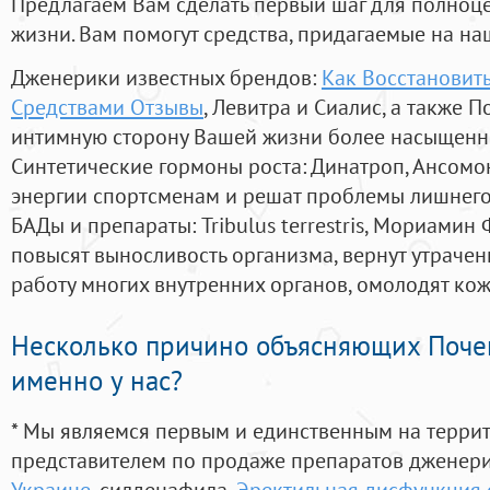
Предлагаем Вам сделать первый шаг для полноц
жизни. Вам помогут средства, придагаемые на на
Дженерики известных брендов:
Как Восстановит
Средствами Отзывы
, Левитра и Сиалис, а также 
интимную сторону Вашей жизни более насыщенн
Синтетические гормоны роста
: Динатроп, Ансомо
энергии спортсменам и решат проблемы лишнего
БАДы и препараты:
Tribulus terrestris, Мориамин
повысят выносливость организма, вернут утрачен
работу многих внутренних органов, омолодят кожу
Несколько причино объясняющих Поче
именно у нас?
* Мы являемся первым и единственным на терри
представителем по продаже препаратов дженер
Украине
, силденафила
,
Эректильная дисфункция