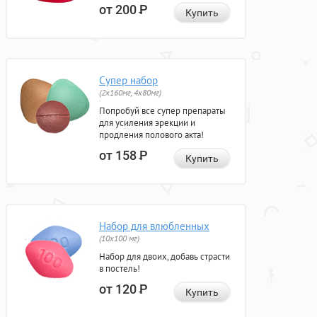
от 200
Р
Купить
Супер набор
(2х160мг, 4х80мг)
Попробуй все супер препараты
для усиления эрекции и
продления полового акта!
от 158
Р
Купить
Набор для влюбленных
(10х100 мг)
Набор для двоих, добавь страсти
в постель!
от 120
Р
Купить