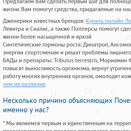
Предлагаем Вам сделать первый шаг для полноц
жизни. Вам помогут средства, придагаемые на на
Дженерики известных брендов:
Купить онлайн Л
Левитра и Сиалис, а также Попперсы помогут сд
жизни более насыщенной и яркой
Синтетические гормоны роста
: Динатроп, Ансомо
энергии спортсменам и решат проблемы лишнего
БАДы и препараты:
Tribulus terrestris, Мориамин
повысят выносливость организма, вернут утрачен
работу многих внутренних органов, омолодят кожу
чем их различие
.
Несколько причино объясняющих Поче
именно у нас?
* Мы являемся первым и единственным на терри
представителем по продаже препаратов дженер