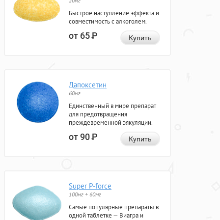
20мг
Быстрое наступление эффекта и
совместимость с алкоголем.
от 65
Р
Купить
Дапоксетин
60мг
Единственный в мире препарат
для предотвращения
преждевременной эякуляции.
от 90
Р
Купить
Super P-force
100мг + 60мг
Самые популярные препараты в
одной таблетке — Виагра и