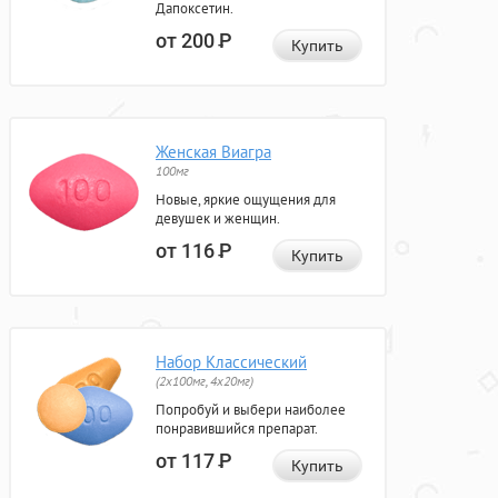
Дапоксетин.
от 200
Р
Купить
Женская Виагра
100мг
Новые, яркие ощущения для
девушек и женщин.
от 116
Р
Купить
Набор Классический
(2x100мг, 4x20мг)
Попробуй и выбери наиболее
понравившийся препарат.
от 117
Р
Купить