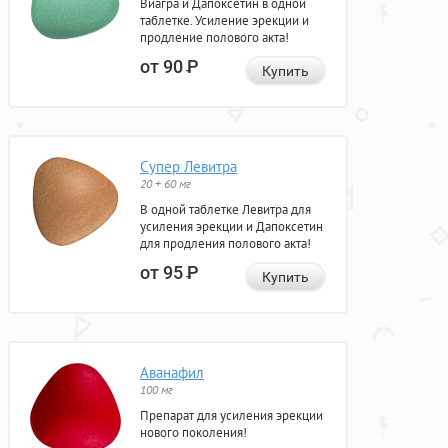
Виагра и Дапоксетин в одной
таблетке. Усиление эрекции и
продление полового акта!
от 90
Р
Купить
Супер Левитра
20 + 60 мг
В одной таблетке Левитра для
усиления эрекции и Дапоксетин
для продления полового акта!
от 95
Р
Купить
Аванафил
100 мг
Препарат для усиления эрекции
нового поколения!