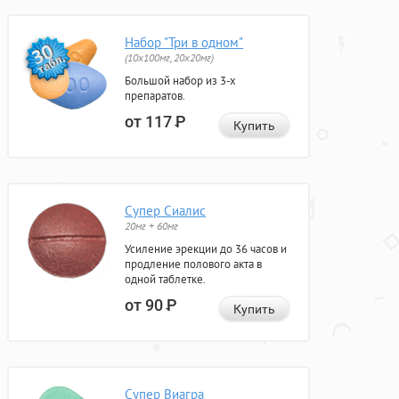
Набор "Три в одном"
(10x100мг, 20x20мг)
Большой набор из 3-х
препаратов.
от 117
Р
Купить
Супер Сиалис
20мг + 60мг
Усиление эрекции до 36 часов и
продление полового акта в
одной таблетке.
от 90
Р
Купить
Супер Виагра