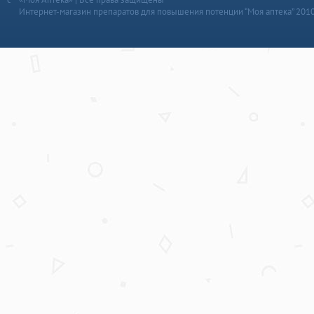
Интернет-магазин препаратов для повышения потенции “Моя аптека” 201