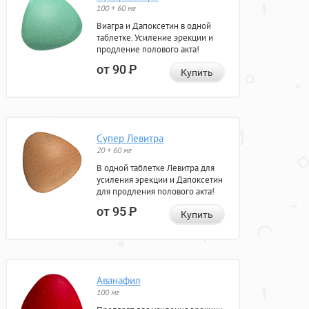
100 + 60 мг
Виагра и Дапоксетин в одной
таблетке. Усиление эрекции и
продление полового акта!
от 90
Р
Купить
Супер Левитра
20 + 60 мг
В одной таблетке Левитра для
усиления эрекции и Дапоксетин
для продления полового акта!
от 95
Р
Купить
Аванафил
100 мг