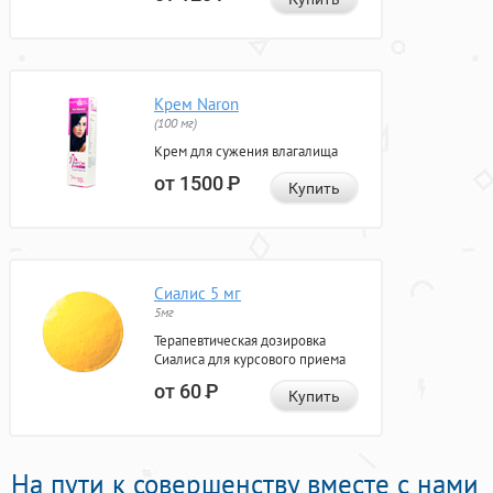
Крем Naron
(100 мг)
Крем для сужения влагалища
от 1500
Р
Купить
Сиалис 5 мг
5мг
Терапевтическая дозировка
Сиалиса для курсового приема
от 60
Р
Купить
На пути к совершенству вместе с нами