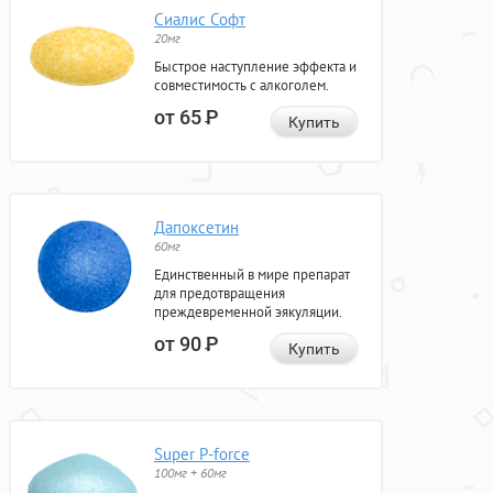
Сиалис Софт
20мг
Быстрое наступление эффекта и
совместимость с алкоголем.
от 65
Р
Купить
Дапоксетин
60мг
Единственный в мире препарат
для предотвращения
преждевременной эякуляции.
от 90
Р
Купить
Super P-force
100мг + 60мг