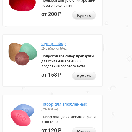
Препарат для усиления эрекции
нового поколения!
от 200
Р
Купить
Супер набор
(2х160мг, 4х80мг)
Попробуй все супер препараты
для усиления эрекции и
продления полового акта!
от 158
Р
Купить
Набор для влюбленных
(10х100 мг)
Набор для двоих, добавь страсти
в постель!
от 120
Р
Купить