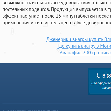
возможность испытать все удовольствия, только 
постельных подвигов. Продукция выпускается в 
эффект наступает после 15 минуттаблетки после 
применения и сиалис гель цена в Туле дозирован
Дженерики виагры купить Вл
Где купить виагру в Мог
Аванафил 200 гр опис
«Моя Аптека» | Все права защищены