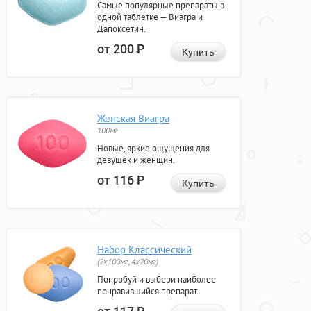
Самые популярные препараты в
одной таблетке — Виагра и
Дапоксетин.
от 200
Р
Купить
Женская Виагра
100мг
Новые, яркие ощущения для
девушек и женщин.
от 116
Р
Купить
Набор Классический
(2x100мг, 4x20мг)
Попробуй и выбери наиболее
понравившийся препарат.