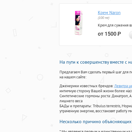
Крем Naron
(100 мг)
Крем для сужения в
от 1500
Р
На пути к совершенству вместе с 
Предлагаем Вам сделать первый шаг для п
на нашем сайте:
Дженерики известных брендов:
Левитра ц
интимную сторону Вашей жизни более на
Синтетические гормоны роста
: Динатроп, 
лишнего веса
БАДы и препараты:
Tribulus terrestris, М
утраченную энергию, восстановят работу мн
Несколько причино объясняющих 
* Мы являемся первым и единственным на 