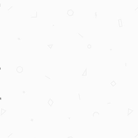
х
а
я