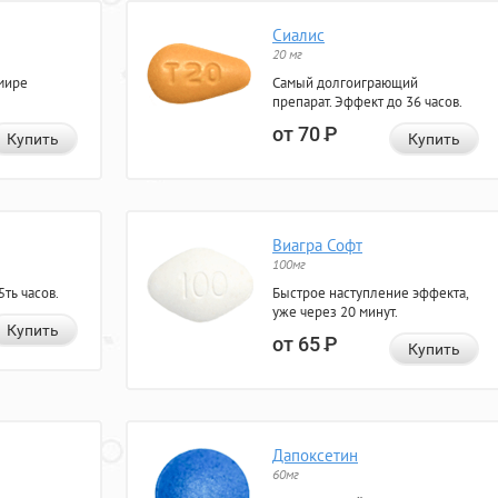
Сиалис
20 мг
мире
Самый долгоиграющий
препарат. Эффект до 36 часов.
от 70
Р
Купить
Купить
Виагра Софт
100мг
ть часов.
Быстрое наступление эффекта,
уже через 20 минут.
Купить
от 65
Р
Купить
Дапоксетин
60мг