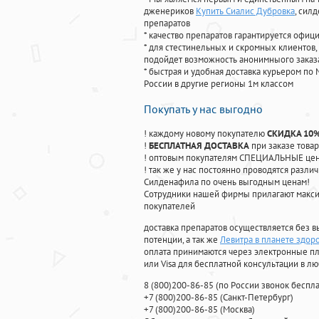
дженериков
Купить Сиалис Дубровка
, сил
препаратов
* качество препаратов гарантируется офи
* для стестинельных и скромных клиентов,
подойдет возможность анонимныого заказа
* быстрая и удобная доставка курьером по 
России в другие регионы 1м классом
Покупать у нас выгодно
! каждому новому покупателю
СКИДКА 10
!
БЕСПЛАТНАЯ ДОСТАВКА
при заказе товар
! оптовым покупателям СПЕЦИАЛЬНЫЕ цены
! так же у нас постоянно проводятся раз
Силденафила по очень выгодным ценам!
Cотрудники нашей фирмы прилагают макси
покупателей
доставка препаратов осуществляется без в
потенции, а так же
Левитра в планете здор
оплата принимаются через электронные пл
или Visa для бесплатной консультации в л
8
(800
)200-86-85
(
по России звонок беспла
+7
(800
)200-86-85
(
Санкт-Петербург)
+7
(800
)200-86-85
(
Москва)