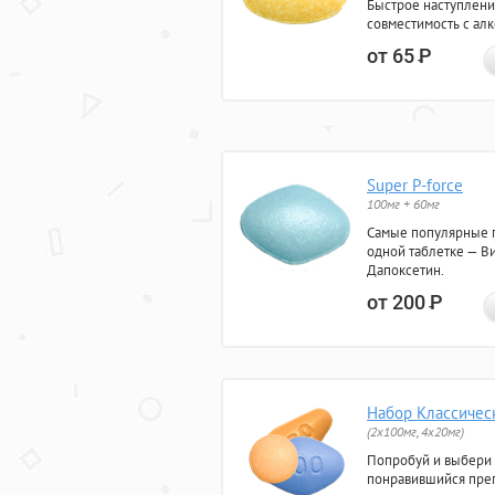
Быстрое наступлени
совместимость с ал
от 65
Р
Super P-force
100мг + 60мг
Самые популярные 
одной таблетке — Ви
Дапоксетин.
от 200
Р
Набор Классичес
(2x100мг, 4x20мг)
Попробуй и выбери
понравившийся преп