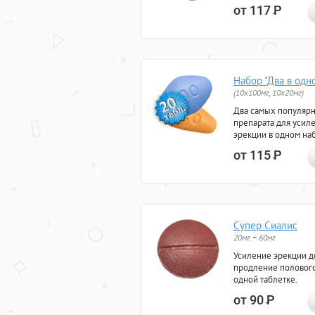
от 117
Р
Набор "Два в одн
(10x100мг, 10x20мг)
Два самых популяр
препарата для усил
эрекции в одном на
от 115
Р
Супер Сиалис
20мг + 60мг
Усиление эрекции до
продление полового
одной таблетке.
от 90
Р