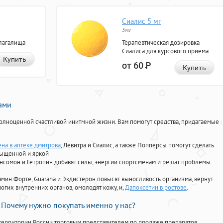
Сиалис 5 мг
5мг
лагалища
Терапевтическая дозировка
Сиалиса для курсового приема
Купить
от 60
Р
Купить
нами
олноценной счастливой инитмной жизни. Вам помогут средства, придагаемые
ена в аптеке дмитрова
, Левитра и Сиалис, а также Попперсы помогут сделать
сыщенной и яркой
Ансомон и Гетропин добавят силы, энергии спортсменам и решат проблемы
ориамин Форте, Guarana и Экдистерон повысят выносливость организма, вернут
огих внутренних органов, омолодят кожу, и,
Дапоксетин в ростове
.
Почему нужно покупать именно у нас?
территории России торговым представителем по продаже препаратов