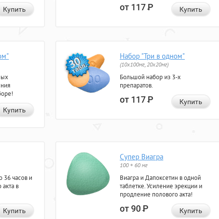
от 117
Р
Купить
Купить
ом"
Набор "Три в одном"
(10x100мг, 20x20мг)
ных
Большой набор из 3-х
ения
препаратов.
боре!
от 117
Р
Купить
Купить
Супер Виагра
100 + 60 мг
 36 часов и
Виагра и Дапоксетин в одной
 акта в
таблетке. Усиление эрекции и
продление полового акта!
от 90
Р
Купить
Купить