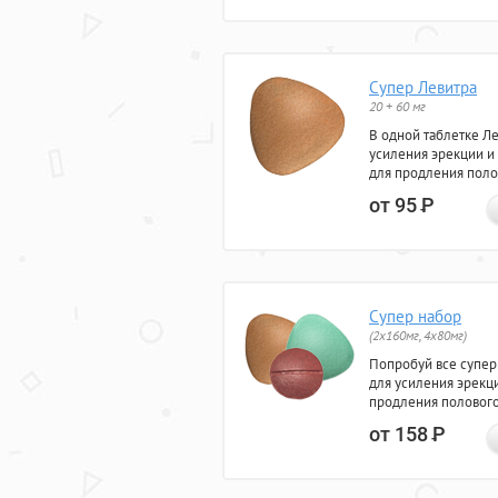
Супер Левитра
20 + 60 мг
В одной таблетке Л
усиления эрекции и
для продления поло
от 95
Р
Супер набор
(2х160мг, 4х80мг)
Попробуй все супер
для усиления эрекц
продления полового
от 158
Р