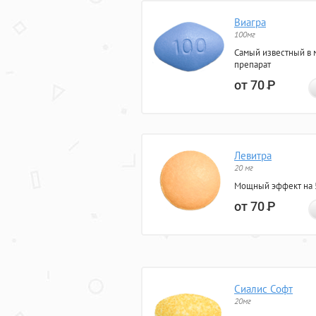
Виагра
100мг
Самый известный в 
препарат
от 70
Р
Левитра
20 мг
Мощный эффект на 5
от 70
Р
Сиалис Софт
20мг