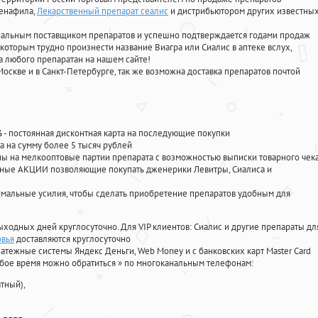
денафила
,
Лекарственный препарат сеалис
и дистрибьютором других известны
циальным поставщиком препаратов и успешно подтверждается годами продаж
 которым трудно произнести название Виагра или Сиалис в аптеке вслух,
 любого препаратан на нашем сайте!
Москве и в Санкт-Петербурге, так же возможна доставка препаратов почтой
%
- постоянная дисконтная карта на последующие покупки
а на сумму более 5 тысяч рублей
 на мелкооптовые партии препарата с возможностью выписки товарного чек
личные АКЦИИ позволяющие покупать дженерики Левитры, Сиалиса и
мальные усилия, чтобы сделать приобретение препаратов удобным для
ыходных дней круглосуточно. Для VIP клиентов: Сиалис и другие препараты дл
овья
доставляются круглосуточно
атежные системы Яндекс Деньги, Web Money и с банковских карт Master Card
юбое время можно обратиться
»
по многоканальным телефонам:
тный),