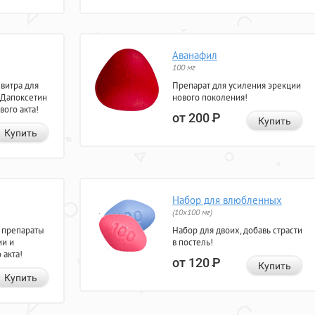
Аванафил
100 мг
евитра для
Препарат для усиления эрекции
 Дапоксетин
нового поколения!
вого акта!
от 200
Р
Купить
Купить
Набор для влюбленных
(10х100 мг)
 препараты
Набор для двоих, добавь страсти
ии и
в постель!
 акта!
от 120
Р
Купить
Купить