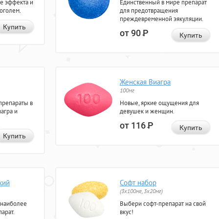
е эффекта и
Единственный в мире препарат
коголем.
для предотвращения
преждевременной эякуляции.
Купить
от 90
Р
Купить
Женская Виагра
100мг
препараты в
Новые, яркие ощущения для
агра и
девушек и женщин.
от 116
Р
Купить
Купить
кий
Софт набор
(3x100мг, 3x20мг)
 наиболее
Выбери софт-препарат на свой
арат.
вкус!