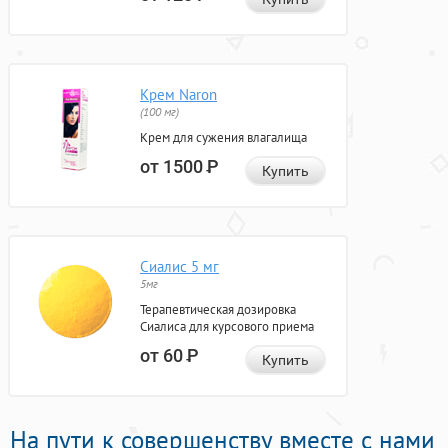
Крем Naron
(100 мг)
Крем для сужения влагалища
от 1500
Р
Купить
Сиалис 5 мг
5мг
Терапевтическая дозировка
Сиалиса для курсового приема
от 60
Р
Купить
На пути к совершенству вместе с нами