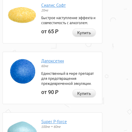
Сиалис Софт
20мг
Быстрое наступление эффекта и
совместимость с алкоголем.
от 65
Р
Купить
Дапоксетин
60мг
Единственный в мире препарат
для предотвращения
преждевременной эякуляции.
от 90
Р
Купить
Super P-force
100мг + 60мг