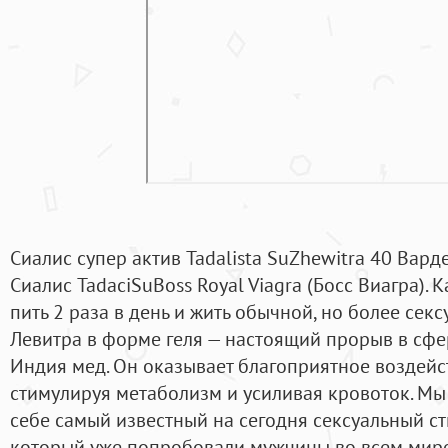
Сиалис супер актив Tadalista SuZhewitra 40 Вард
Сиалис TadaciSuBoss Royal Viagra (Босс Виагра).
пить 2 раза в день и жить обычной, но более се
Левитра в форме геля — настоящий прорыв в сфе
Индия мед. Он оказывает благоприятное воздейс
стимулируя метаболизм и усиливая кровоток. Мы
себе самый известный на сегодня сексуальный с
который уже попробовали мужчины во всем мире,