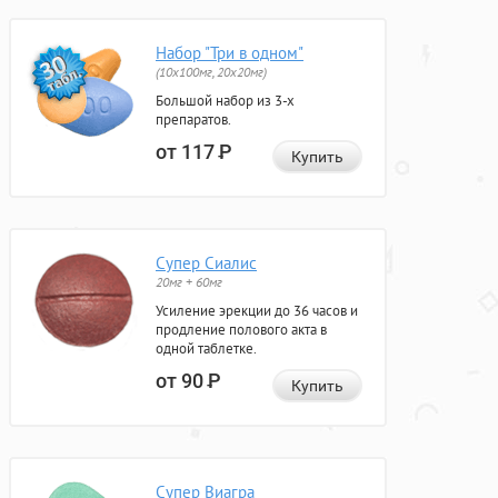
Набор "Три в одном"
(10x100мг, 20x20мг)
Большой набор из 3-х
препаратов.
от 117
Р
Купить
Супер Сиалис
20мг + 60мг
Усиление эрекции до 36 часов и
продление полового акта в
одной таблетке.
от 90
Р
Купить
Супер Виагра