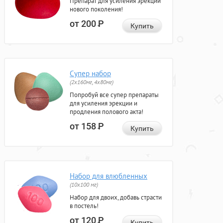
Препарат для усиления эрекции
нового поколения!
от 200
Р
Купить
Супер набор
(2х160мг, 4х80мг)
Попробуй все супер препараты
для усиления эрекции и
продления полового акта!
от 158
Р
Купить
Набор для влюбленных
(10х100 мг)
Набор для двоих, добавь страсти
в постель!
от 120
Р
Купить