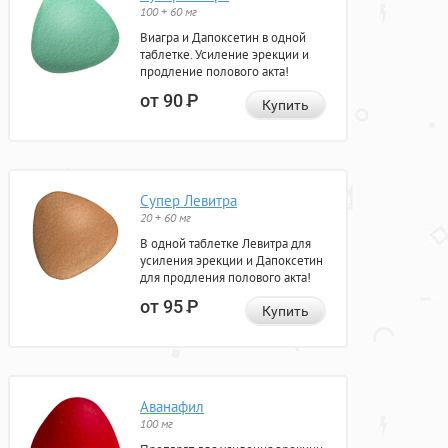
100 + 60 мг
Виагра и Дапоксетин в одной
таблетке. Усиление эрекции и
продление полового акта!
от 90
Р
Купить
Супер Левитра
20 + 60 мг
В одной таблетке Левитра для
усиления эрекции и Дапоксетин
для продления полового акта!
от 95
Р
Купить
Аванафил
100 мг