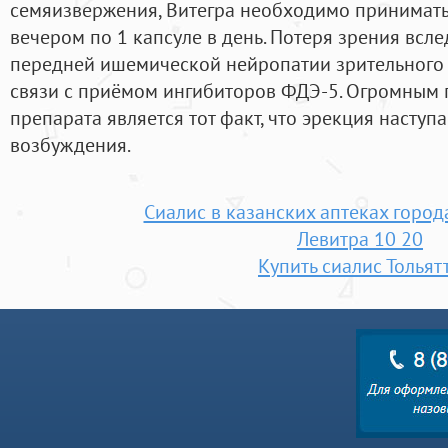
семяизвержения, Витегра необходимо принимать 
вечером по 1 капсуле в день. Потеря зрения всл
передней ишемической нейропатии зрительного 
связи с приёмом ингибиторов ФДЭ-5. Огромным
препарата является тот факт, что эрекция наступа
возбуждения.
Сиалис в казанских аптеках город
Левитра 10 20
Купить сиалис Тольят