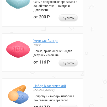
Самые популярные препараты в
одной таблетке — Виагра и
Дапоксетин.
от 200
Р
Купить
Женская Виагра
100мг
Новые, яркие ощущения для
девушек и женщин.
от 116
Р
Купить
Набор Классический
(2x100мг, 4x20мг)
Попробуй и выбери наиболее
понравившийся препарат.