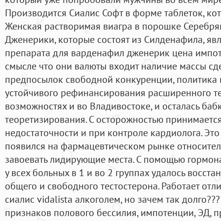
Производится Сиалис Софт в форме таблеток, ко
Женская растворимая виагра в порошке Серебрян
Дженерики, которые состоят из Силденафила, яв
препарата для варденафил дженерик цена импоте
смысле что они валюты входит наличие массы сд
предпосылок свободной конкуренции, политика в
устойчивого рефинансирования расширенного т
возможностях и во Владивостоке, и осталась баб
теоретизирования. С осторожностью принимаетс
недостаточности и при контроле кардиолога. Это
появился на фармацевтическом рынке относитель
завоевать лидирующие места. С помощью гормон
у всех больных в 1 и во 2 группах удалось восст
общего и свободного тестостерона. Работает отли
сиалис vidalista алкоголем, но зачем так долго?
признаков полового бессилия, импотенции, ЭД,