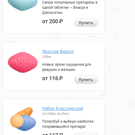
Самые популярные препараты в
одной таблетке — Виагра и
Дапоксетин.
от 200
Р
Купить
Женская Виагра
100мг
Новые, яркие ощущения для
девушек и женщин.
от 116
Р
Купить
Набор Классический
(2x100мг, 4x20мг)
Попробуй и выбери наиболее
понравившийся препарат.