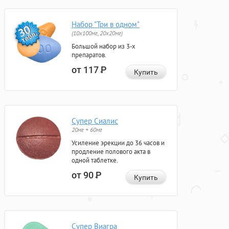
Набор "Три в одном"
(10x100мг, 20x20мг)
Большой набор из 3-х
препаратов.
от 117
Р
Купить
Супер Сиалис
20мг + 60мг
Усиление эрекции до 36 часов и
продление полового акта в
одной таблетке.
от 90
Р
Купить
Супер Виагра