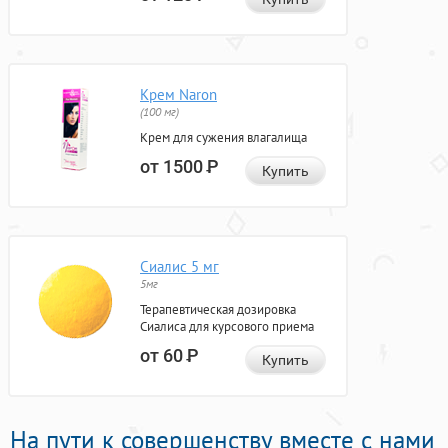
Крем Naron
(100 мг)
Крем для сужения влагалища
от 1500
Р
Купить
Сиалис 5 мг
5мг
Терапевтическая дозировка
Сиалиса для курсового приема
от 60
Р
Купить
На пути к совершенству вместе с нами