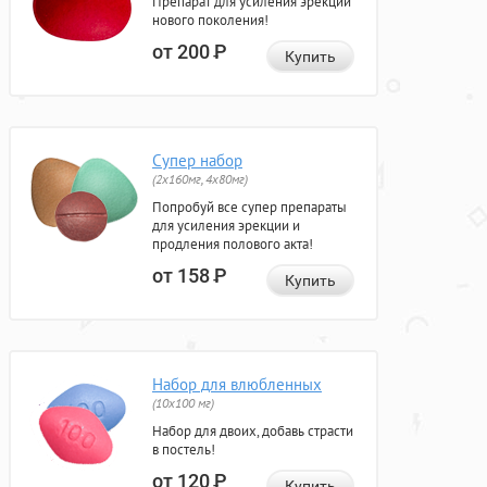
Препарат для усиления эрекции
нового поколения!
от 200
Р
Купить
Супер набор
(2х160мг, 4х80мг)
Попробуй все супер препараты
для усиления эрекции и
продления полового акта!
от 158
Р
Купить
Набор для влюбленных
(10х100 мг)
Набор для двоих, добавь страсти
в постель!
от 120
Р
Купить