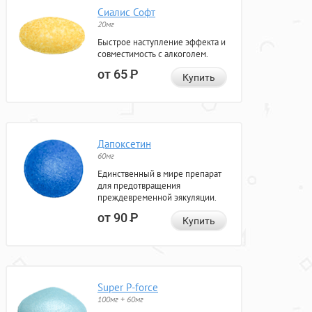
Сиалис Софт
20мг
Быстрое наступление эффекта и
совместимость с алкоголем.
от 65
Р
Купить
Дапоксетин
60мг
Единственный в мире препарат
для предотвращения
преждевременной эякуляции.
от 90
Р
Купить
Super P-force
100мг + 60мг