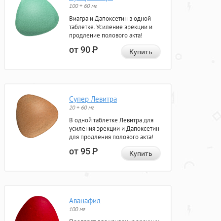
100 + 60 мг
Виагра и Дапоксетин в одной
таблетке. Усиление эрекции и
продление полового акта!
от 90
Р
Купить
Супер Левитра
20 + 60 мг
В одной таблетке Левитра для
усиления эрекции и Дапоксетин
для продления полового акта!
от 95
Р
Купить
Аванафил
100 мг