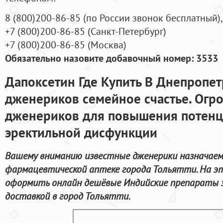
8
(800
)200-86-85
(
по России звонок бесплатный),
+7
(800
)200-86-85
(
Санкт-Петербург)
+7
(800
)200-86-85
(
Москва)
Обязательно назовите добавочный номер: 3533
Дапоксетин Где Купить В Днепропе
дженериков семейное счастье. Ог
дженериков для повышения потенц
эректильной дисфункции
Вашему вниманию известные дженерики назначаем
фармацевтической аптеке города Тольятти. На э
оформить онлайн дешёвые Индийские препараты з
доставкой в город Тольятти.