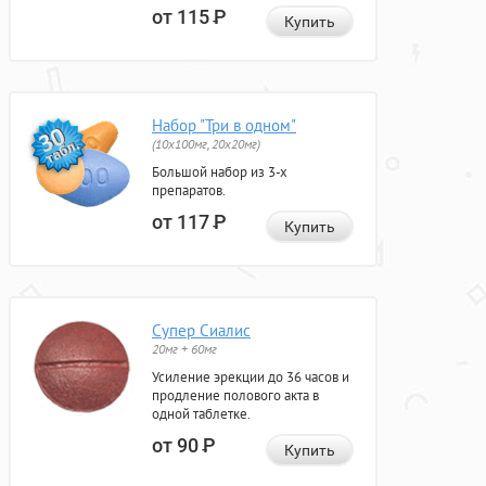
от 115
Р
Купить
Набор "Три в одном"
(10x100мг, 20x20мг)
Большой набор из 3-х
препаратов.
от 117
Р
Купить
Супер Сиалис
20мг + 60мг
Усиление эрекции до 36 часов и
продление полового акта в
одной таблетке.
от 90
Р
Купить