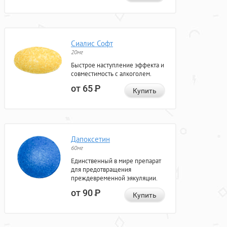
Сиалис Софт
20мг
Быстрое наступление эффекта и
совместимость с алкоголем.
от 65
Р
Купить
Дапоксетин
60мг
Единственный в мире препарат
для предотвращения
преждевременной эякуляции.
от 90
Р
Купить