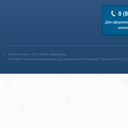
«Моя Аптека» | Все права защищены
Интернет-магазин препаратов для повышения потенции “Моя аптека” 201