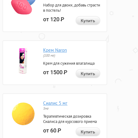
Набор для двоих, добавь страсти
в постель!
от 120
Р
Купить
Крем Naron
(100 мг)
Крем для сужения влагалища
от 1500
Р
Купить
Сиалис 5 мг
5мг
Терапевтическая дозировка
Сиалиса для курсового приема
от 60
Р
Купить