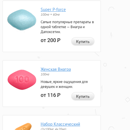
Super P-force
100мг + 60мг
Самые популярные препараты в
одной таблетке — Виагра и
Дапоксетин.
от 200
Р
Купить
Женская Виагра
100мг
Новые, яркие ощущения для
девушек и женщин.
от 116
Р
Купить
Набор Классический
(2x100мг, 4x20мг)