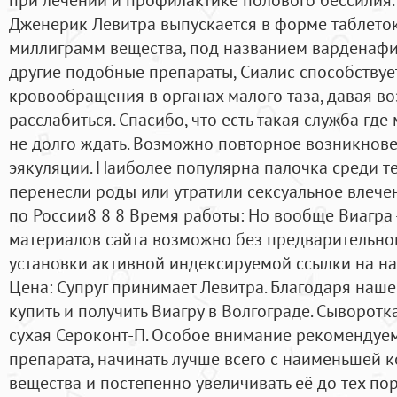
Дженерик Левитра выпускается в форме таблеток
миллиграмм вещества, под названием варденафил
другие подобные препараты, Сиалис способству
кровообращения в органах малого таза, давая в
расслабиться. Спасибо, что есть такая служба гд
не долго ждать. Возможно повторное возникнов
эякуляции. Наиболее популярна палочка среди т
перенесли роды или утратили сексуальное влечен
по России8 8 8 Время работы: Но вообще Виагра 
материалов сайта возможно без предварительног
установки активной индексируемой ссылки на н
Цена: Супруг принимает Левитра. Благодаря наше
купить и получить Виагру в Волгограде. Сыворот
сухая Сероконт-П. Особое внимание рекомендуе
препарата, начинать лучше всего с наименьшей 
вещества и постепенно увеличивать её до тех пор