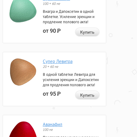
100 + 60 мг
Виагра и Дапоксетин в одной
таблетке. Усиление эрекции и
продление полового акта!
от 90
Р
Купить
Супер Левитра
20 + 60 мг
В одной таблетке Левитра для
усиления эрекции и Дапоксетин
для продления полового акта!
от 95
Р
Купить
Аванафил
100 мг