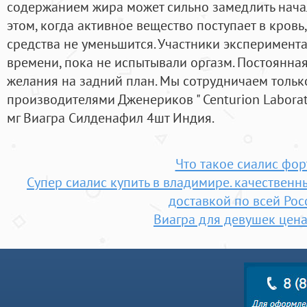
содержанием жира может сильно замедлить начал
этом, когда активное вещество поступает в кровь
средства не уменьшится. Участники эксперимент
времени, пока не испытывали оргазм. Постоянная
желания на задний план. Мы сотрудничаем толь
производителями Дженериков " Centurion Laborato
мг Виагра Силденафил 4шт Индия.
Что такое сиалис фор
Супер сиалис купить в владимире. качествен
доставкой по всей Рос
Виагра для девушек цена