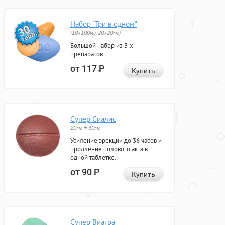
Набор "Три в одном"
(10x100мг, 20x20мг)
Большой набор из 3-х
препаратов.
от 117
Р
Купить
Супер Сиалис
20мг + 60мг
Усиление эрекции до 36 часов и
продление полового акта в
одной таблетке.
от 90
Р
Купить
Супер Виагра