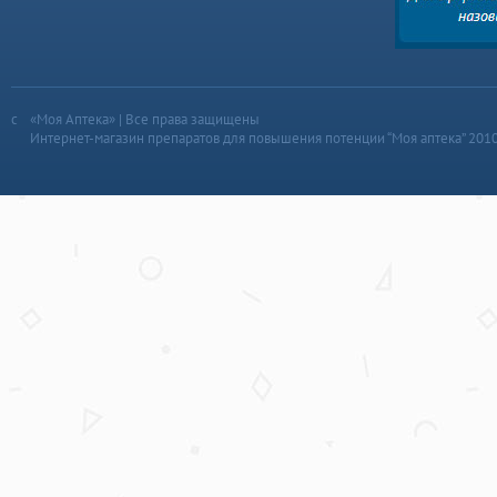
«Моя Аптека» | Все права защищены
Интернет-магазин препаратов для повышения потенции “Моя аптека” 201