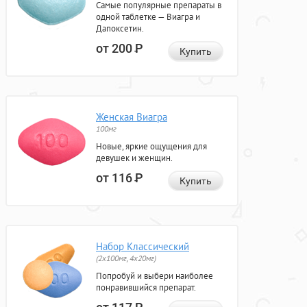
Самые популярные препараты в
одной таблетке — Виагра и
Дапоксетин.
от 200
Р
Купить
Женская Виагра
100мг
Новые, яркие ощущения для
девушек и женщин.
от 116
Р
Купить
Набор Классический
(2x100мг, 4x20мг)
Попробуй и выбери наиболее
понравившийся препарат.