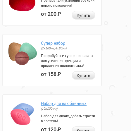
Препарат для усиления эрекции
нового поколения!
от 200
Р
Купить
Супер набор
(2х160мг, 4х80мг)
Попробуй все супер препараты
для усиления эрекции и
продления полового акта!
от 158
Р
Купить
Набор для влюбленных
(10х100 мг)
Набор для двоих, добавь страсти
в постель!
от 120
Р
Купить