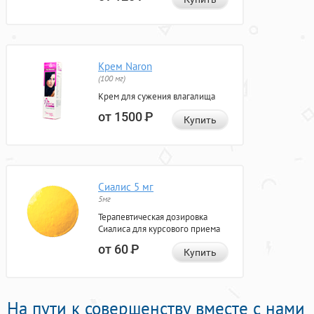
Крем Naron
(100 мг)
Крем для сужения влагалища
от 1500
Р
Купить
Сиалис 5 мг
5мг
Терапевтическая дозировка
Сиалиса для курсового приема
от 60
Р
Купить
На пути к совершенству вместе с нами