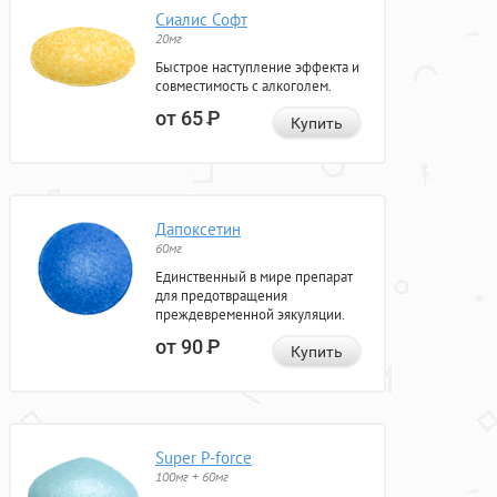
Сиалис Софт
20мг
Быстрое наступление эффекта и
совместимость с алкоголем.
от 65
Р
Купить
Дапоксетин
60мг
Единственный в мире препарат
для предотвращения
преждевременной эякуляции.
от 90
Р
Купить
Super P-force
100мг + 60мг