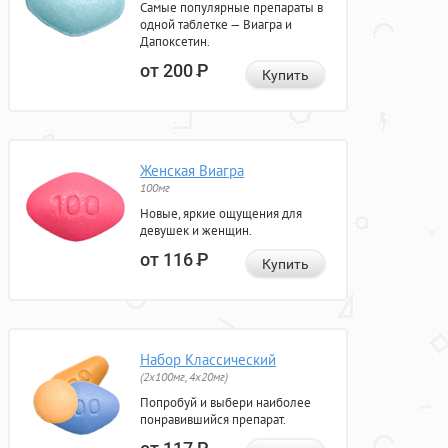
Самые популярные препараты в
одной таблетке — Виагра и
Дапоксетин.
от 200
Р
Купить
Женская Виагра
100мг
Новые, яркие ощущения для
девушек и женщин.
от 116
Р
Купить
Набор Классический
(2x100мг, 4x20мг)
Попробуй и выбери наиболее
понравившийся препарат.