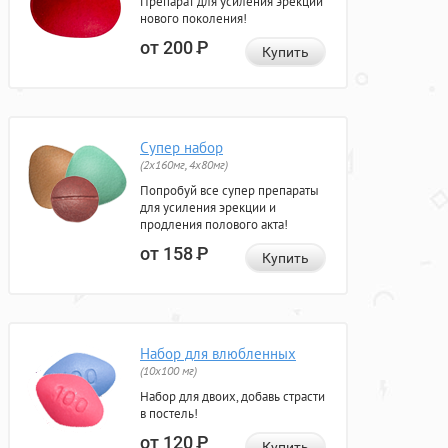
Препарат для усиления эрекции
нового поколения!
от 200
Р
Купить
Супер набор
(2х160мг, 4х80мг)
Попробуй все супер препараты
для усиления эрекции и
продления полового акта!
от 158
Р
Купить
Набор для влюбленных
(10х100 мг)
Набор для двоих, добавь страсти
в постель!
от 120
Р
Купить