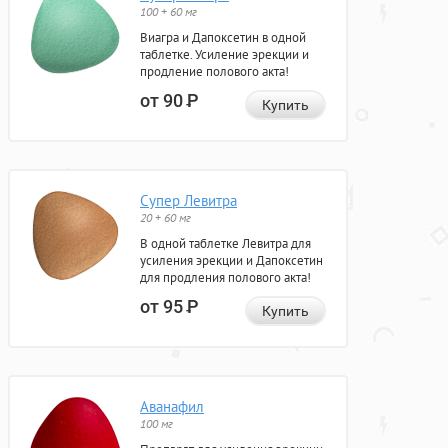
100 + 60 мг
Виагра и Дапоксетин в одной
таблетке. Усиление эрекции и
продление полового акта!
от 90
Р
Купить
Супер Левитра
20 + 60 мг
В одной таблетке Левитра для
усиления эрекции и Дапоксетин
для продления полового акта!
от 95
Р
Купить
Аванафил
100 мг