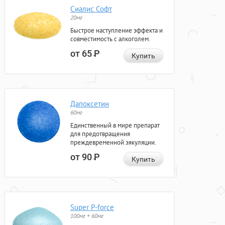
Сиалис Софт
20мг
Быстрое наступление эффекта и
совместимость с алкоголем.
от 65
Р
Купить
Дапоксетин
60мг
Единственный в мире препарат
для предотвращения
преждевременной эякуляции.
от 90
Р
Купить
Super P-force
100мг + 60мг