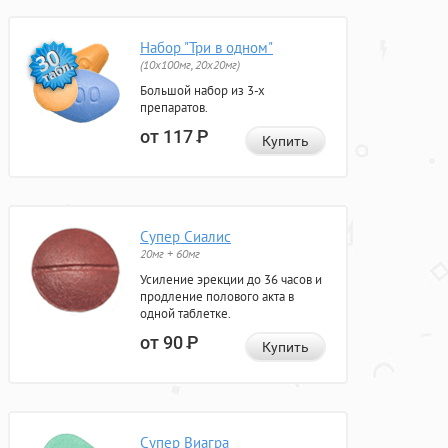
Набор "Три в одном"
(10x100мг, 20x20мг)
Большой набор из 3-х
препаратов.
от 117
Р
Купить
Супер Сиалис
20мг + 60мг
Усиление эрекции до 36 часов и
продление полового акта в
одной таблетке.
от 90
Р
Купить
Супер Виагра