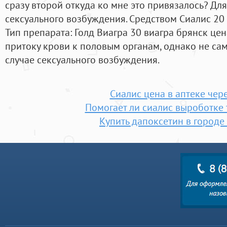
сразу второй откуда ко мне это привязалось? Дл
сексуального возбуждения. Средством Сиалис 20 
Тип препарата: Голд Виагра 30 виагра брянск цен
притоку крови к половым органам, однако не сам
случае сексуального возбуждения.
Сиалис цена в аптеке чер
Помогает ли сиалис выроботке 
Купить дапоксетин в городе