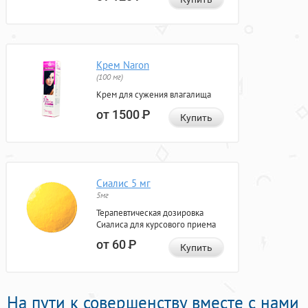
Крем Naron
(100 мг)
Крем для сужения влагалища
от 1500
Р
Купить
Сиалис 5 мг
5мг
Терапевтическая дозировка
Сиалиса для курсового приема
от 60
Р
Купить
На пути к совершенству вместе с нами