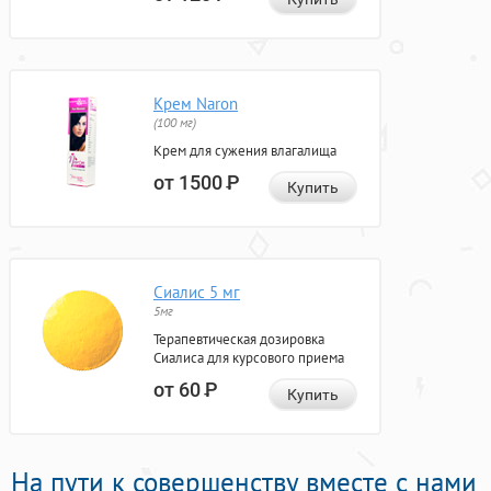
Крем Naron
(100 мг)
Крем для сужения влагалища
от 1500
Р
Купить
Сиалис 5 мг
5мг
Терапевтическая дозировка
Сиалиса для курсового приема
от 60
Р
Купить
На пути к совершенству вместе с нами