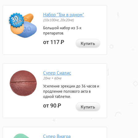
Набор "Три в одном"
(10x100мг, 20x20мг)
Большой набор из 3-х
препаратов.
от 117
Р
Купить
Супер Сиалис
20мг + 60мг
Усиление эрекции до 36 часов и
продление полового акта в
одной таблетке.
от 90
Р
Купить
Супер Виагра