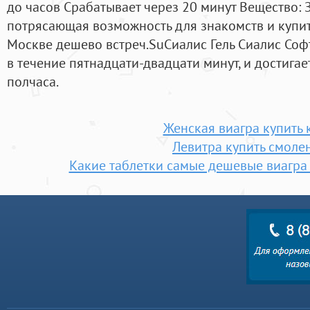
до часов Срабатывает через 20 минут Вещество: 
потрясающая возможность для знакомств и купит
Москве дешево встреч.SuCиалис Гель Cиалис Софт
в течение пятнадцати-двадцати минут, и достигае
полчаса.
Женская виагра купить 
Левитра купить смоле
Какие таблетки самые дешевые виагра 