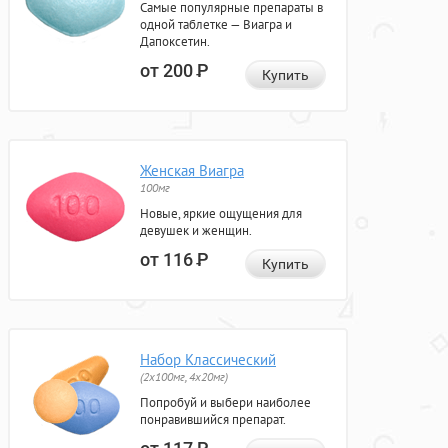
Самые популярные препараты в
одной таблетке — Виагра и
Дапоксетин.
от 200
Р
Купить
Женская Виагра
100мг
Новые, яркие ощущения для
девушек и женщин.
от 116
Р
Купить
Набор Классический
(2x100мг, 4x20мг)
Попробуй и выбери наиболее
понравившийся препарат.