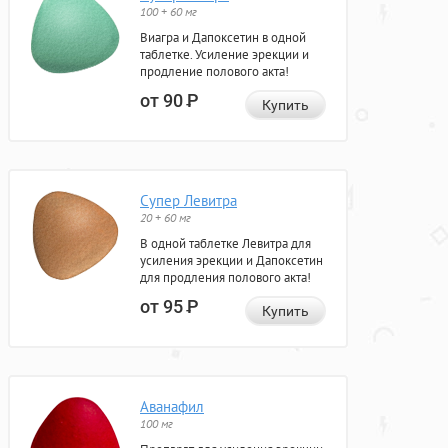
100 + 60 мг
Виагра и Дапоксетин в одной
таблетке. Усиление эрекции и
продление полового акта!
от 90
Р
Купить
Супер Левитра
20 + 60 мг
В одной таблетке Левитра для
усиления эрекции и Дапоксетин
для продления полового акта!
от 95
Р
Купить
Аванафил
100 мг