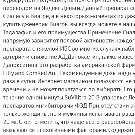
переводом на Яндекс Деньги. Данный препарат с
Сиалису и Виагре, а в некоторых моментах их да
купить дженерик Виагры вы всегда можете в наш
Тадалафил и его преимущества Применение Сиали
напрямую зависит от половой активности каждо
препарата с тяжелой ИБС во многих случаях наб
артерии и снижение АД. Дапоксетин, также изве
Дапоксетина, это разработка американской фар
Lilly and ComRed Ant. Рекомендуемые дозы надо 
раза в сутки. Интернет магазином пользуются не 
времени и не может покататься по выбирать. Его
течение одной минуты.SuVilitra 20 В упаковке: Ле
препаратов ингибиторами ФЭД При отсутствии а
только женщины, но и мужчины испытывают разд
20 мг. Стоит отметить, что чаще всего расстройс
вызываются психогенными факторами. Содержит 