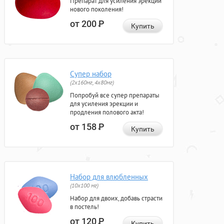
Препарат для усиления эрекции
нового поколения!
от 200
Р
Купить
Супер набор
(2х160мг, 4х80мг)
Попробуй все супер препараты
для усиления эрекции и
продления полового акта!
от 158
Р
Купить
Набор для влюбленных
(10х100 мг)
Набор для двоих, добавь страсти
в постель!
от 120
Р
Купить