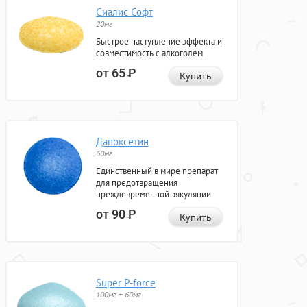
Сиалис Софт
20мг
Быстрое наступление эффекта и
совместимость с алкоголем.
от 65
Р
Купить
Дапоксетин
60мг
Единственный в мире препарат
для предотвращения
преждевременной эякуляции.
от 90
Р
Купить
Super P-force
100мг + 60мг