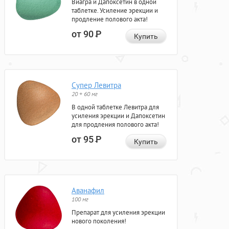
Виагра и Дапоксетин в одной
таблетке. Усиление эрекции и
продление полового акта!
от 90
Р
Купить
Супер Левитра
20 + 60 мг
В одной таблетке Левитра для
усиления эрекции и Дапоксетин
для продления полового акта!
от 95
Р
Купить
Аванафил
100 мг
Препарат для усиления эрекции
нового поколения!