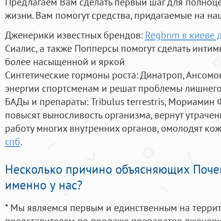
Предлагаем Вам сделать первый шаг для полноц
жизни. Вам помогут средства, придагаемые на на
Дженерики известных брендов:
Regbnm в киеве 
Сиалис, а также Попперсы помогут сделать инти
более насыщенной и яркой
Синтетические гормоны роста
: Динатроп, Ансомо
энергии спортсменам и решат проблемы лишнего
БАДы и препараты:
Tribulus terrestris, Мориамин
повысят выносливость организма, вернут утрачен
работу многих внутренних органов, омолодят кожу
спб
.
Несколько причино объясняющих Поче
именно у нас?
* Мы являемся первым и единственным на терри
представителем по продаже препаратов дженер