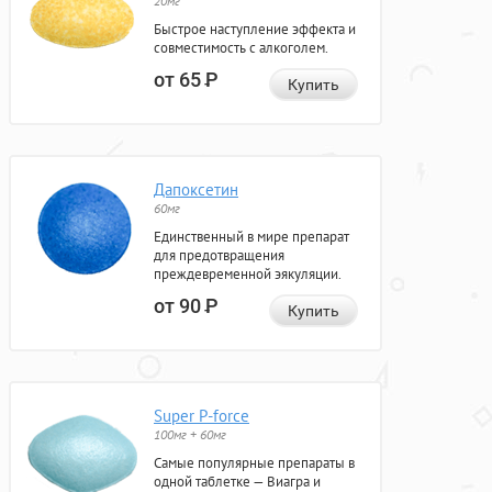
20мг
Быстрое наступление эффекта и
совместимость с алкоголем.
от 65
Р
Купить
Дапоксетин
60мг
Единственный в мире препарат
для предотвращения
преждевременной эякуляции.
от 90
Р
Купить
Super P-force
100мг + 60мг
Самые популярные препараты в
одной таблетке — Виагра и