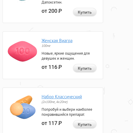
Дапоксетин.
от 200
Р
Купить
Женская Виагра
100мг
Новые, яркие ощущения для
девушек и женщин.
от 116
Р
Купить
Набор Классический
(2x100мг, 4x20мг)
Попробуй и выбери наиболее
понравившийся препарат.
от 117
Р
Купить