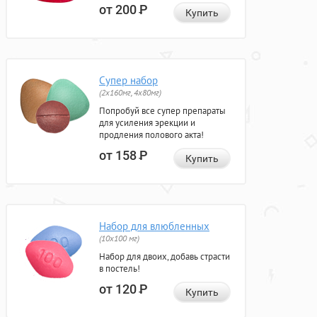
от 200
Р
Купить
Супер набор
(2х160мг, 4х80мг)
Попробуй все супер препараты
для усиления эрекции и
продления полового акта!
от 158
Р
Купить
Набор для влюбленных
(10х100 мг)
Набор для двоих, добавь страсти
в постель!
от 120
Р
Купить