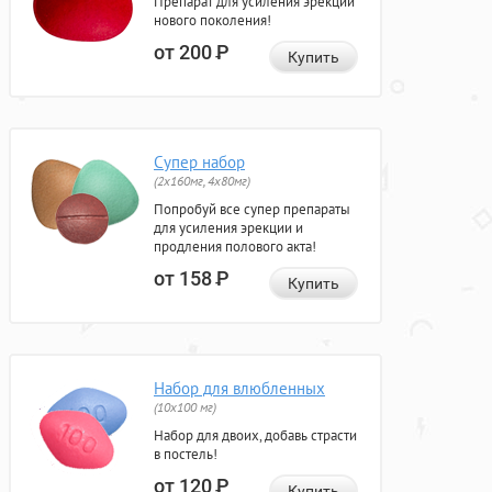
Препарат для усиления эрекции
нового поколения!
от 200
Р
Купить
Супер набор
(2х160мг, 4х80мг)
Попробуй все супер препараты
для усиления эрекции и
продления полового акта!
от 158
Р
Купить
Набор для влюбленных
(10х100 мг)
Набор для двоих, добавь страсти
в постель!
от 120
Р
Купить