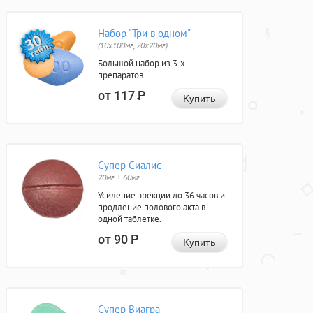
Набор "Три в одном"
(10x100мг, 20x20мг)
Большой набор из 3-х
препаратов.
от 117
Р
Купить
Супер Сиалис
20мг + 60мг
Усиление эрекции до 36 часов и
продление полового акта в
одной таблетке.
от 90
Р
Купить
Супер Виагра