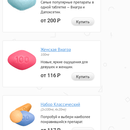
Самые популярные препараты в
одной таблетке — Виагра и
Дапоксетин.
от 200
Р
Купить
Женская Виагра
100мг
Новые, яркие ощущения для
девушек и женщин.
от 116
Р
Купить
Набор Классический
(2x100мг, 4x20мг)
Попробуй и выбери наиболее
понравившийся препарат.