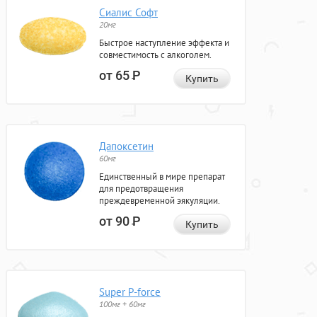
Сиалис Софт
20мг
Быстрое наступление эффекта и
совместимость с алкоголем.
от 65
Р
Купить
Дапоксетин
60мг
Единственный в мире препарат
для предотвращения
преждевременной эякуляции.
от 90
Р
Купить
Super P-force
100мг + 60мг