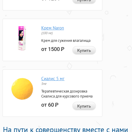
Крем Naron
(100 мг)
Крем для сужения влагалища
от 1500
Р
Купить
Сиалис 5 мг
5мг
Терапевтическая дозировка
Сиалиса для курсового приема
от 60
Р
Купить
На пути к совершенству вместе с нами