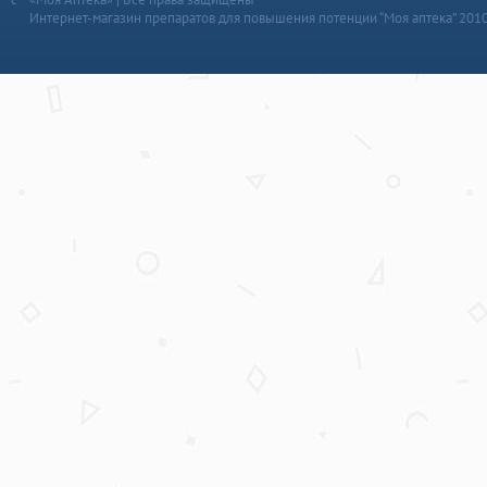
Интернет-магазин препаратов для повышения потенции “Моя аптека” 201