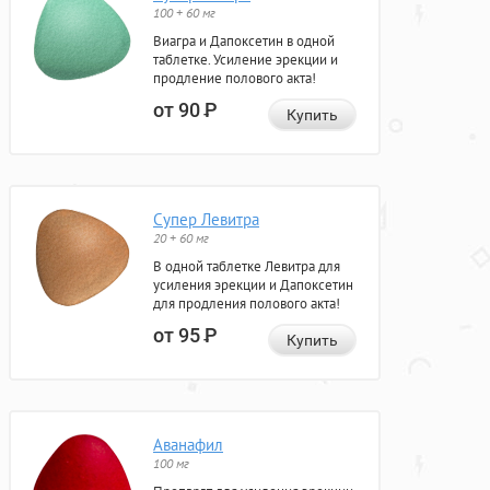
100 + 60 мг
Виагра и Дапоксетин в одной
таблетке. Усиление эрекции и
продление полового акта!
от 90
Р
Купить
Супер Левитра
20 + 60 мг
В одной таблетке Левитра для
усиления эрекции и Дапоксетин
для продления полового акта!
от 95
Р
Купить
Аванафил
100 мг