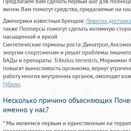
Предлагаем Вам сделать первый шаг для полноц
жизни. Вам помогут средства, придагаемые на на
Дженерики известных брендов:
Левитра доставка
также Попперсы помогут сделать интимную стор
насыщенной и яркой
Синтетические гормоны роста
: Динатроп, Ансомо
энергии спортсменам и решат проблемы лишнего
БАДы и препараты:
Tribulus terrestris, Мориамин
повысят выносливость организма, вернут утрачен
работу многих внутренних органов, омолодят кожу
Губкин
.
Несколько причино объясняющих Поче
именно у нас?
* Мы являемся первым и единственным на терри
представителем по продаже препаратов дженер