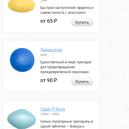
20мг
Быстрое наступление эффекта и
совместимость с алкоголем.
от 65
Р
Купить
Дапоксетин
60мг
Единственный в мире препарат
для предотвращения
преждевременной эякуляции.
от 90
Р
Купить
Super P-force
100мг + 60мг
Самые популярные препараты в
одной таблетке — Виагра и