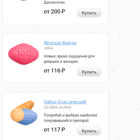
Дапоксетин.
от 200
Р
Купить
Женская Виагра
100мг
Новые, яркие ощущения для
девушек и женщин.
от 116
Р
Купить
Набор Классический
(2x100мг, 4x20мг)
Попробуй и выбери наиболее
понравившийся препарат.
от 117
Р
Купить