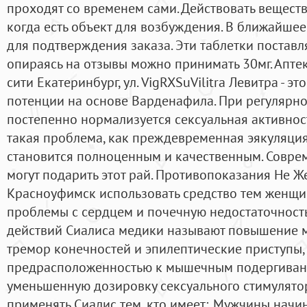
проходят со временем сами. Действовать вещество
когда есть объект для возбуждения. В ближайше
для подтверждения заказа. Эти таблетки поставляю
опираясь на отзывы можно принимать 30мг. Аптек
сити Екатеринбург, ул. VigRXSuVilitra Левитра - э
потенции на основе Варденафила. При регулярно
постепенно нормализуется сексуальная активност
такая проблема, как преждевременная эякуляция,
становится полноценным и качественным. Совре
могут подарить этот рай. Противопоказания Не Ж
Красноуфимск использовать средство тем женщи
проблемы с сердцем и почечную недостаточность
действий Сиалиса медики называют повышение 
тремор конечностей и эпилептические приступы,
предрасположенностью к мышечным подергиван
уменьшенную дозировку сексуального стимулято
применять Сиалис тем, кто имеет:. Мужчины нач