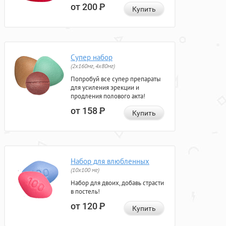
от 200
Р
Купить
Супер набор
(2х160мг, 4х80мг)
Попробуй все супер препараты
для усиления эрекции и
продления полового акта!
от 158
Р
Купить
Набор для влюбленных
(10х100 мг)
Набор для двоих, добавь страсти
в постель!
от 120
Р
Купить