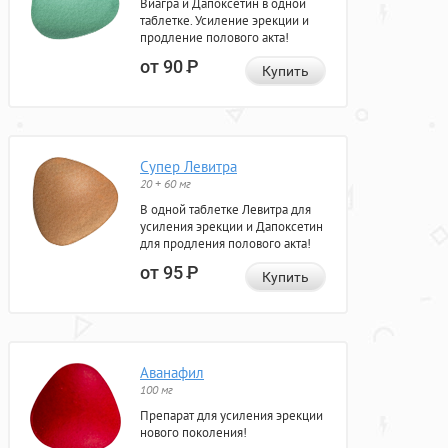
Виагра и Дапоксетин в одной
таблетке. Усиление эрекции и
продление полового акта!
от 90
Р
Купить
Супер Левитра
20 + 60 мг
В одной таблетке Левитра для
усиления эрекции и Дапоксетин
для продления полового акта!
от 95
Р
Купить
Аванафил
100 мг
Препарат для усиления эрекции
нового поколения!