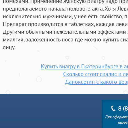
помехами. Применение Женскую Виагру надо при
предполагаемого начала полового акта. Хотя Ле
исключительно мужчинами, у нее есть свойство,
Препарат производится в таблетках, каждая левит
Другими обычными нежелательными эффектами яв
миалгия, заложенность носа где можно купить сиа
лицу.
Купить виагру в Екатеринбурге в а
Сколько стоит сиалис и л
Дапоксетин с какого воз