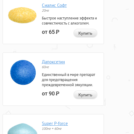
Сиалис Софт
20мг
Быстрое наступление эффекта и
совместимость с алкоголем.
от 65
Р
Купить
Дапоксетин
60мг
Единственный в мире препарат
для предотвращения
преждевременной эякуляции.
от 90
Р
Купить
Super P-force
100мг + 60мг