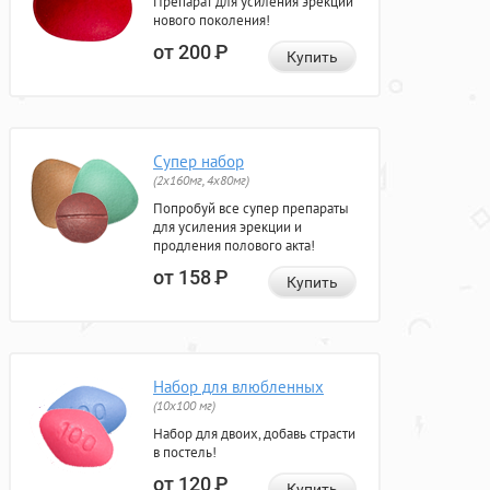
Препарат для усиления эрекции
нового поколения!
от 200
Р
Купить
Супер набор
(2х160мг, 4х80мг)
Попробуй все супер препараты
для усиления эрекции и
продления полового акта!
от 158
Р
Купить
Набор для влюбленных
(10х100 мг)
Набор для двоих, добавь страсти
в постель!
от 120
Р
Купить