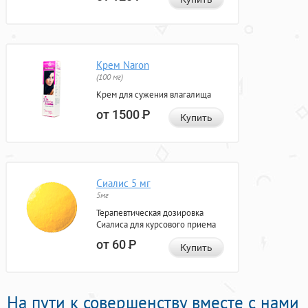
Крем Naron
(100 мг)
Крем для сужения влагалища
от 1500
Р
Купить
Сиалис 5 мг
5мг
Терапевтическая дозировка
Сиалиса для курсового приема
от 60
Р
Купить
На пути к совершенству вместе с нами