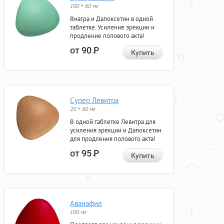
100 + 60 мг
Виагра и Дапоксетин в одной
таблетке. Усиление эрекции и
продление полового акта!
от 90
Р
Купить
Супер Левитра
20 + 60 мг
В одной таблетке Левитра для
усиления эрекции и Дапоксетин
для продления полового акта!
от 95
Р
Купить
Аванафил
100 мг