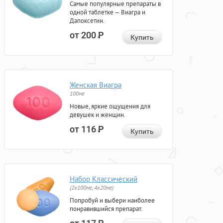
Самые популярные препараты в
одной таблетке — Виагра и
Дапоксетин.
от 200
Р
Купить
Женская Виагра
100мг
Новые, яркие ощущения для
девушек и женщин.
от 116
Р
Купить
Набор Классический
(2x100мг, 4x20мг)
Попробуй и выбери наиболее
понравившийся препарат.