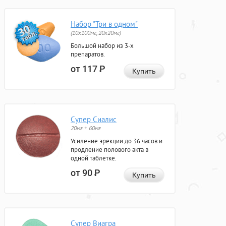
Набор "Три в одном"
(10x100мг, 20x20мг)
Большой набор из 3-х
препаратов.
от 117
Р
Купить
Супер Сиалис
20мг + 60мг
Усиление эрекции до 36 часов и
продление полового акта в
одной таблетке.
от 90
Р
Купить
Супер Виагра