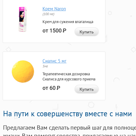
Крем Naron
(100 мг)
Крем для сужения влагалища
от 1500
Р
Купить
Сиалис 5 мг
5мг
Терапевтическая дозировка
Сиалиса для курсового приема
от 60
Р
Купить
На пути к совершенству вместе с нами
Предлагаем Вам сделать первый шаг для полноц
жизни. Вам помогут средства, придагаемые на на