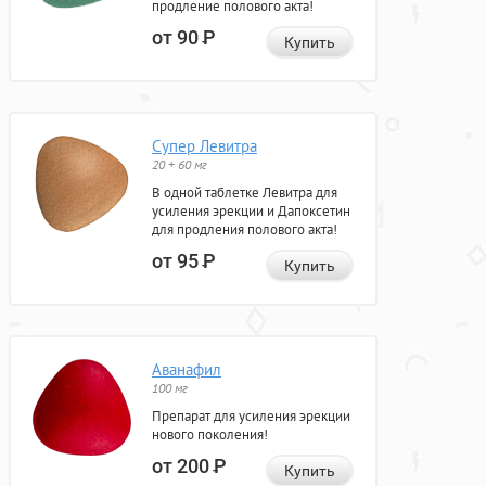
продление полового акта!
от 90
Р
Купить
Супер Левитра
20 + 60 мг
В одной таблетке Левитра для
усиления эрекции и Дапоксетин
для продления полового акта!
от 95
Р
Купить
Аванафил
100 мг
Препарат для усиления эрекции
нового поколения!
от 200
Р
Купить