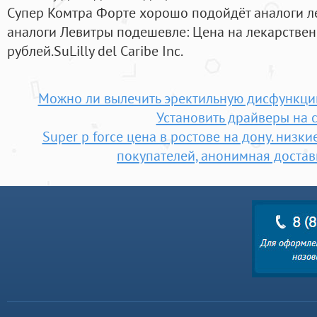
Супер Комтра Форте хорошо подойдёт аналоги ле
аналоги Левитры подешевле: Цена на лекарствен
рублей.SuLilly del Caribe Inc.
Можно ли вылечить эректильную дисфункцию
Установить драйверы на 
Super p force цена в ростове на дону. низк
покупателей, анонимная достав