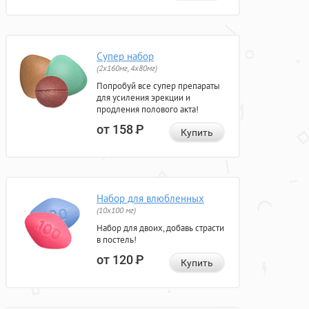
Супер набор
(2х160мг, 4х80мг)
Попробуй все супер препараты
для усиления эрекции и
продления полового акта!
от 158
Р
Купить
Набор для влюбленных
(10х100 мг)
Набор для двоих, добавь страсти
в постель!
от 120
Р
Купить