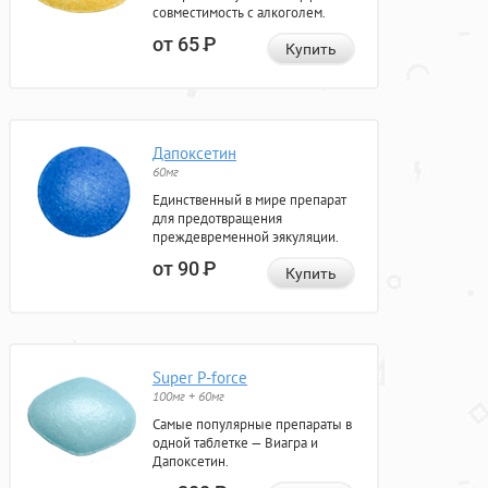
совместимость с алкоголем.
от 65
Р
Купить
Дапоксетин
60мг
Единственный в мире препарат
для предотвращения
преждевременной эякуляции.
от 90
Р
Купить
Super P-force
100мг + 60мг
Самые популярные препараты в
одной таблетке — Виагра и
Дапоксетин.