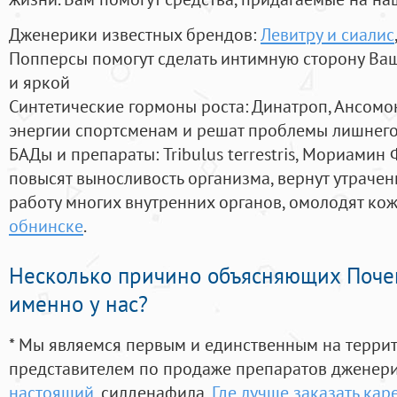
Дженерики известных брендов:
Левитру и сиалис
Попперсы помогут сделать интимную сторону В
и яркой
Синтетические гормоны роста
: Динатроп, Ансомо
энергии спортсменам и решат проблемы лишнего
БАДы и препараты:
Tribulus terrestris, Мориамин
повысят выносливость организма, вернут утрачен
работу многих внутренних органов, омолодят кожу
обнинске
.
Несколько причино объясняющих Поче
именно у нас?
* Мы являемся первым и единственным на терри
представителем по продаже препаратов дженер
настоящий
, силденафила
,
Где лучше заказать кар