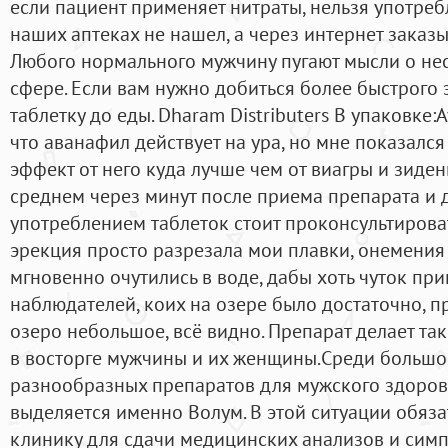
если пациент применяет нитраты, нельзя употребл
наших аптеках не нашел, а через интернет заказы
Любого нормального мужчину пугают мысли о не
сфере. Если вам нужно добиться более быстрого 
таблетку до еды. Dharam Distributers В упаковке:
что аванафил действует на ура, но мне показался
эффект от него куда лучше чем от виагры и зиден
среднем через минут после приема препарата и д
употреблением таблеток стоит проконсультирова
эрекция просто разрезала мои плавки, онемения 
мгновенно очутились в воде, дабы хоть чуток пр
наблюдателей, коих на озере было достаточно, пр
озеро небольшое, всё видно. Препарат делает так
в восторге мужчины и их женщины.Среди большо
разнообразных препаратов для мужского здоров
выделяется именно Волум. В этой ситуации обяз
клинику для сдачи медицинских анализов и симп