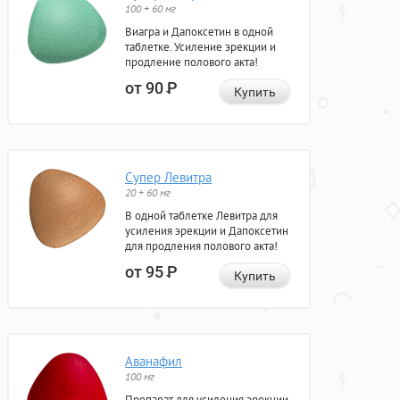
100 + 60 мг
Виагра и Дапоксетин в одной
таблетке. Усиление эрекции и
продление полового акта!
от 90
Р
Купить
Супер Левитра
20 + 60 мг
В одной таблетке Левитра для
усиления эрекции и Дапоксетин
для продления полового акта!
от 95
Р
Купить
Аванафил
100 мг
Препарат для усиления эрекции