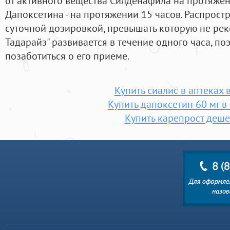
от активного вещества Силденафила на протяжени
Дапоксетина - на протяжении 15 часов. Распростр
суточной дозировкой, превышать которую не рек
Тадарайз" развивается в течение одного часа, п
позаботиться о его приеме.
Купить сиалис в аптеках 
Купить дапоксетин 60 мг в
Купить карепрост деш