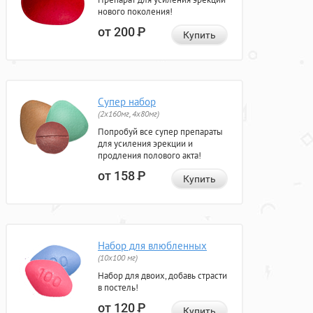
нового поколения!
от 200
Р
Купить
Супер набор
(2х160мг, 4х80мг)
Попробуй все супер препараты
для усиления эрекции и
продления полового акта!
от 158
Р
Купить
Набор для влюбленных
(10х100 мг)
Набор для двоих, добавь страсти
в постель!
от 120
Р
Купить