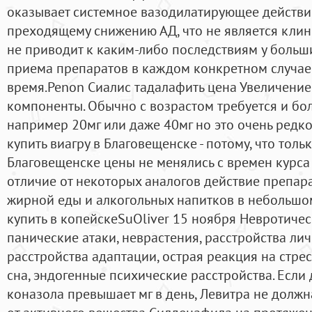
оказывает системное вазодилатирующее действи
преходящему снижению АД, что не является кли
не приводит к каким-либо последствиям у больш
приема препаратов в каждом конкретном случае
время.Penon Сиалис тадалафить цена Увеличение
компоненты. Обычно с возрастом требуется и бо
например 20мг или даже 40мг но это очень редко
купить виагру в Благовещенске - потому, что толь
Благовещенске цены не менялись с времен курса 
отличие от некоторых аналогов действие препар
жирной еды и алкогольных напитков в небольшом
купить в копейскеSuOliver 15 ноября Невротичес
панические атаки, неврастения, расстройства лич
расстройства адаптации, острая реакция на стре
сна, эндогенные психические расстройства. Если 
коназола превышает мг в день, Левитра не должн