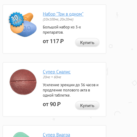
Набор "Три в одном"
(10x100мг, 20x20мг)
Большой набор из 3-х
препаратов.
от 117
Р
Купить
Супер Сиалис
20мг + 60мг
Усиление эрекции до 36 часов и
продление полового акта в
одной таблетке.
от 90
Р
Купить
Супер Виагра