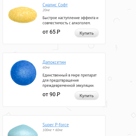
Сиалис Софт
20мг
Быстрое наступление эффекта и
совместимость с алкоголем.
от 65
Р
Купить
Дапоксетин
60мг
Единственный в мире препарат
для предотвращения
преждевременной эякуляции.
от 90
Р
Купить
Super P-force
100мг + 60мг