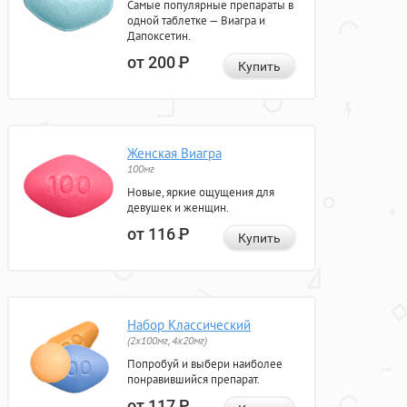
Самые популярные препараты в
одной таблетке — Виагра и
Дапоксетин.
от 200
Р
Купить
Женская Виагра
100мг
Новые, яркие ощущения для
девушек и женщин.
от 116
Р
Купить
Набор Классический
(2x100мг, 4x20мг)
Попробуй и выбери наиболее
понравившийся препарат.
от 117
Р