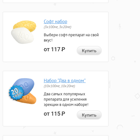
Софт набор
(3x100мг, 3x20мг)
Выбери софт-препарат на свой
вкус!
от 117
Р
Купить
Набор "Два в одном"
(10x100мг, 10x20мг)
Два самых популярных
препарата для усиления
эрекции в одном наборе!
от 115
Р
Купить