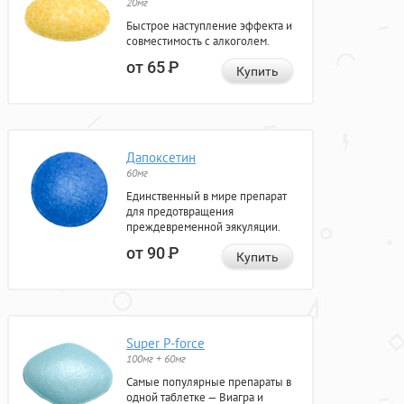
20мг
Быстрое наступление эффекта и
совместимость с алкоголем.
от 65
Р
Купить
Дапоксетин
60мг
Единственный в мире препарат
для предотвращения
преждевременной эякуляции.
от 90
Р
Купить
Super P-force
100мг + 60мг
Самые популярные препараты в
одной таблетке — Виагра и