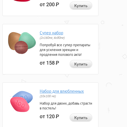
от 200
Р
Купить
Супер набор
(2х160мг, 4х80мг)
Попробуй все супер препараты
для усиления эрекции и
продления полового акта!
от 158
Р
Купить
Набор для влюбленных
(10х100 мг)
Набор для двоих, добавь страсти
в постель!
от 120
Р
Купить