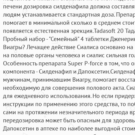
печени дозировка силденафила должна составля
людям устанавливается стандартная доза. Препа
помогает в минимальной сколько в среднем стоит 
появляется естественная эрекция.Tadasoft 20 Тад
Пробный набор - "Семейный" 4 таблетки Дженерик
Виагры? Лечащее действие Сиалиса основано на 
на половые органы человека и сиалис сильная го
Особенность препарата Super P-force в том, что 
компонента - Силденафил и Дапоксетин.Силдена
мужчинам, принимавшим Виагру, помогает восста
необходимую для совершения полового акта. Си
для ежедневного использования. Но если приде
инструкции по применению этого средства, то п
сами на протяжении незначительного периода в
передозировка может быть опасным для здоровья
Дапоксетин в аптеке по наиболее выгодной стои