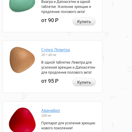
Виагра и Дапоксетин в одной
таблетке. Усиление эрекции и
продление полового акта!
от 90
Р
Купить
Супер Левитра
20 + 60 мг
В одной таблетке Левитра для
усиления эрекции и Дапоксетин
для продления полового акта!
от 95
Р
Купить
Аванафил
100 мг
Препарат для усиления эрекции
нового поколения!