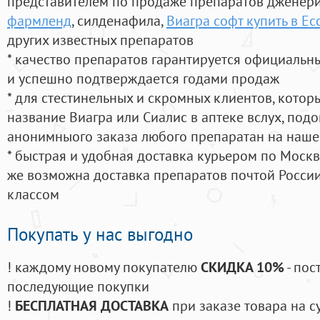
представителем по продаже препаратов дженер
фармленд
, силденафила
,
Виагра софт купить в Ес
других известных препаратов
* качество препаратов гарантируется официаль
и успешно подтверждается годами продаж
* для стестинельных и скромных клиентов, кото
название Виагра или Сиалис в аптеке вслух, под
анонимныого заказа любого препаратан на наше
* быстрая и удобная доставка курьером по Москве
же возможна доставка препаратов почтой России
классом
Покупать у нас выгодно
! каждому новому покупателю
СКИДКА 10%
- пос
последующие покупки
!
БЕСПЛАТНАЯ ДОСТАВКА
при заказе товара на с