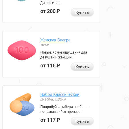
Дапоксетин.
от 200
Р
Купить
Женская Виагра
100мг
Новые, яркие ощущения для
девушек и женщин.
от 116
Р
Купить
Набор Классический
(2x100мг, 4x20мг)
Попробуй и выбери наиболее
понравившийся препарат.
от 117
Р
Купить