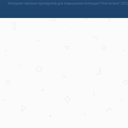
Интернет-магазин препаратов для повышения потенции “Моя аптека” 201