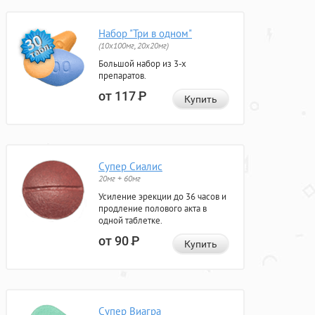
Набор "Три в одном"
(10x100мг, 20x20мг)
Большой набор из 3-х
препаратов.
от 117
Р
Купить
Супер Сиалис
20мг + 60мг
Усиление эрекции до 36 часов и
продление полового акта в
одной таблетке.
от 90
Р
Купить
Супер Виагра