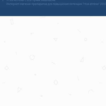
Интернет-магазин препаратов для повышения потенции “Моя аптека” 201