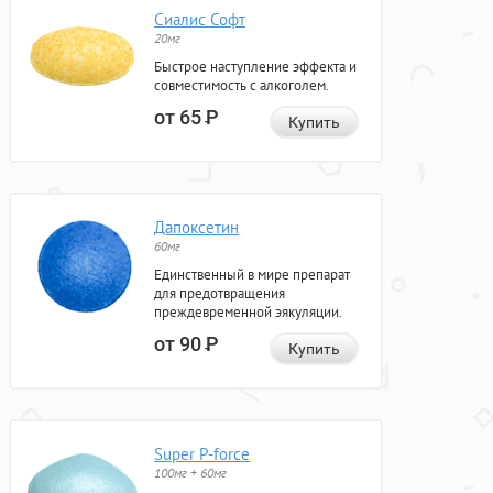
Сиалис Софт
20мг
Быстрое наступление эффекта и
совместимость с алкоголем.
от 65
Р
Купить
Дапоксетин
60мг
Единственный в мире препарат
для предотвращения
преждевременной эякуляции.
от 90
Р
Купить
Super P-force
100мг + 60мг