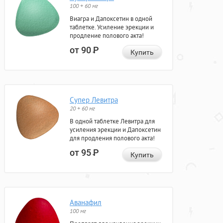
100 + 60 мг
Виагра и Дапоксетин в одной
таблетке. Усиление эрекции и
продление полового акта!
от 90
Р
Купить
Супер Левитра
20 + 60 мг
В одной таблетке Левитра для
усиления эрекции и Дапоксетин
для продления полового акта!
от 95
Р
Купить
Аванафил
100 мг