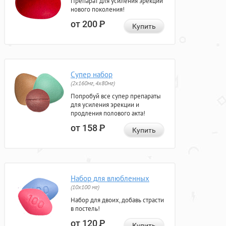
Препарат для усиления эрекции
нового поколения!
от 200
Р
Купить
Супер набор
(2х160мг, 4х80мг)
Попробуй все супер препараты
для усиления эрекции и
продления полового акта!
от 158
Р
Купить
Набор для влюбленных
(10х100 мг)
Набор для двоих, добавь страсти
в постель!
от 120
Р
Купить