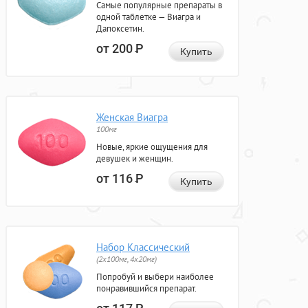
Самые популярные препараты в
одной таблетке — Виагра и
Дапоксетин.
от 200
Р
Купить
Женская Виагра
100мг
Новые, яркие ощущения для
девушек и женщин.
от 116
Р
Купить
Набор Классический
(2x100мг, 4x20мг)
Попробуй и выбери наиболее
понравившийся препарат.