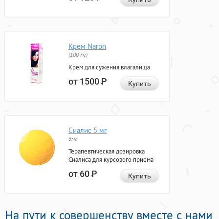
Крем Naron
(100 мг)
Крем для сужения влагалища
от 1500
Р
Купить
Сиалис 5 мг
5мг
Терапевтическая дозировка
Сиалиса для курсового приема
от 60
Р
Купить
На пути к совершенству вместе с нами