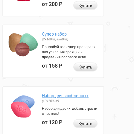
от 200
Р
Купить
Супер набор
(2х160мг, 4х80мг)
Попробуй все супер препараты
для усиления эрекции и
продления полового акта!
от 158
Р
Купить
Набор для влюбленных
(10х100 мг)
Набор для двоих, добавь страсти
в постель!
от 120
Р
Купить