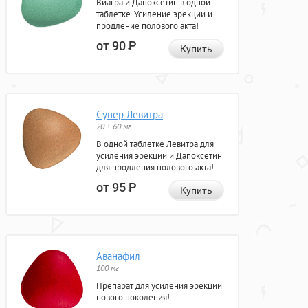
Виагра и Дапоксетин в одной
таблетке. Усиление эрекции и
продление полового акта!
от 90
Р
Купить
Супер Левитра
20 + 60 мг
В одной таблетке Левитра для
усиления эрекции и Дапоксетин
для продления полового акта!
от 95
Р
Купить
Аванафил
100 мг
Препарат для усиления эрекции
нового поколения!