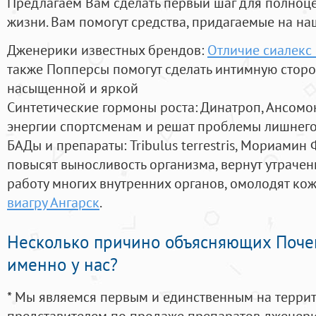
Предлагаем Вам сделать первый шаг для полноц
жизни. Вам помогут средства, придагаемые на на
Дженерики известных брендов:
Отличие сиалекс
также Попперсы помогут сделать интимную стор
насыщенной и яркой
Синтетические гормоны роста
: Динатроп, Ансомо
энергии спортсменам и решат проблемы лишнего
БАДы и препараты:
Tribulus terrestris, Мориамин
повысят выносливость организма, вернут утрачен
работу многих внутренних органов, омолодят кожу
виагру Ангарск
.
Несколько причино объясняющих Поче
именно у нас?
* Мы являемся первым и единственным на терри
представителем по продаже препаратов дженер