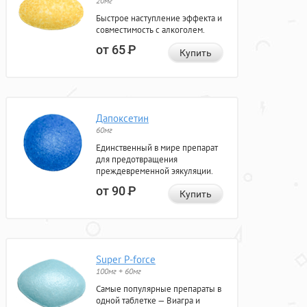
20мг
Быстрое наступление эффекта и
совместимость с алкоголем.
от 65
Р
Купить
Дапоксетин
60мг
Единственный в мире препарат
для предотвращения
преждевременной эякуляции.
от 90
Р
Купить
Super P-force
100мг + 60мг
Самые популярные препараты в
одной таблетке — Виагра и