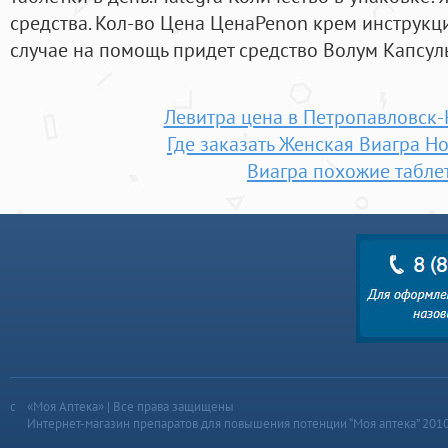
средства. Кол-во Цена ЦенаPenon крем инструкц
случае на помощь придет средство Волум Капсул
Левитра цена в Петропавловск
Где заказать Женская Виагра Н
Виагра похожие табле
«Моя Аптека» | Все права защищены
Интернет-магазин препаратов для повышения потенции “Моя аптека” 201