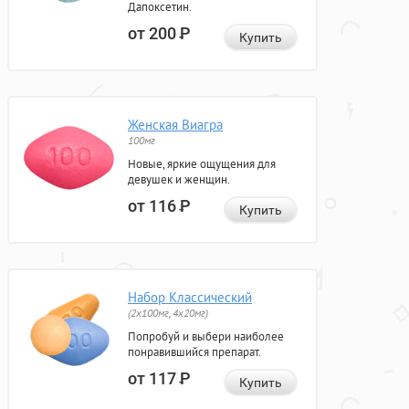
Дапоксетин.
от 200
Р
Купить
Женская Виагра
100мг
Новые, яркие ощущения для
девушек и женщин.
от 116
Р
Купить
Набор Классический
(2x100мг, 4x20мг)
Попробуй и выбери наиболее
понравившийся препарат.
от 117
Р
Купить