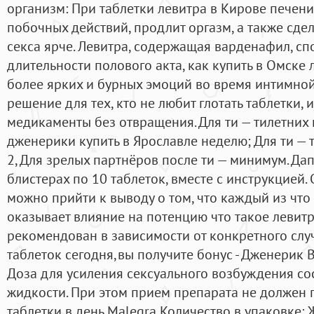
организм: При таблетки левитра в Кирове печени
побочных действий, продлит оргазм, а также сд
секса ярче. Левитра, содержащая варденафил, с
длительности полового акта, как купить в Омске
более ярких и бурных эмоций во время интимной
решение для тех, кто не любит глотать таблетки, 
медикаменты без отвращения. Для ти — тилетних 
дженерики купить в Ярославле неделю; Для ти — тил
2, Для зрелых партнёров после ти — минимум. Да
блистерах по 10 таблеток, вместе с инструкцией.
можно прийти к выводу о том, что каждый из что
оказывает влияние на потенцию что такое левит
рекомендован в зависимости от конкретного случа
таблеток сегодня,вы получите бонус - Дженерик В
Доза для усиления сексуального возбуждения сос
жидкости. При этом прием препарата не должен
таблетки в день.Malegra Количество в упаковке