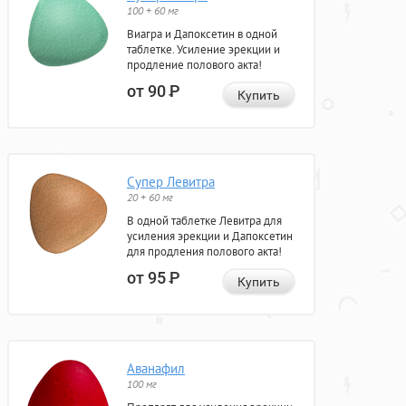
100 + 60 мг
Виагра и Дапоксетин в одной
таблетке. Усиление эрекции и
продление полового акта!
от 90
Р
Купить
Супер Левитра
20 + 60 мг
В одной таблетке Левитра для
усиления эрекции и Дапоксетин
для продления полового акта!
от 95
Р
Купить
Аванафил
100 мг