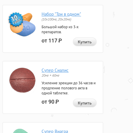
Набор "Три в одном"
(10x100мг, 20x20мг)
Большой набор из 3-х
препаратов.
от 117
Р
Купить
Супер Сиалис
20мг + 60мг
Усиление эрекции до 36 часов и
продление полового акта в
одной таблетке.
от 90
Р
Купить
Супер Виагра