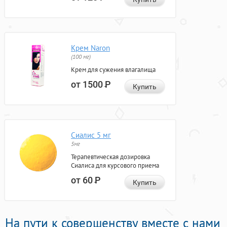
Крем Naron
(100 мг)
Крем для сужения влагалища
от 1500
Р
Купить
Сиалис 5 мг
5мг
Терапевтическая дозировка
Сиалиса для курсового приема
от 60
Р
Купить
На пути к совершенству вместе с нами