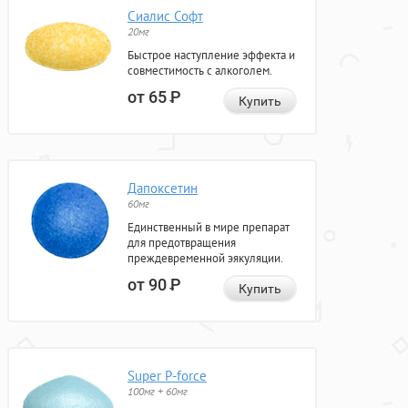
Сиалис Софт
20мг
Быстрое наступление эффекта и
совместимость с алкоголем.
от 65
Р
Купить
Дапоксетин
60мг
Единственный в мире препарат
для предотвращения
преждевременной эякуляции.
от 90
Р
Купить
Super P-force
100мг + 60мг