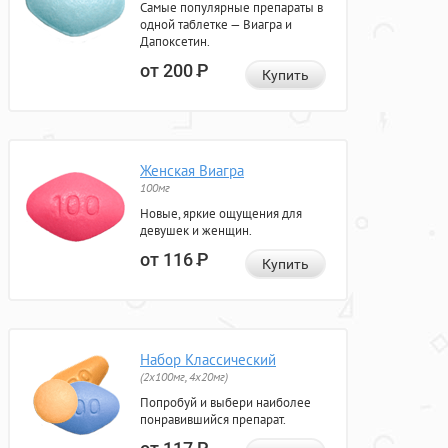
Самые популярные препараты в
одной таблетке — Виагра и
Дапоксетин.
от 200
Р
Купить
Женская Виагра
100мг
Новые, яркие ощущения для
девушек и женщин.
от 116
Р
Купить
Набор Классический
(2x100мг, 4x20мг)
Попробуй и выбери наиболее
понравившийся препарат.