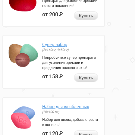
Препарат для усиления эрекции
нового поколения!
от 200
Р
Купить
Супер набор
(2х160мг, 4х80мг)
Попробуй все супер препараты
для усиления эрекции и
продления полового акта!
от 158
Р
Купить
Набор для влюбленных
(10х100 мг)
Набор для двоих, добавь страсти
в постель!
от 120
Р
Купить