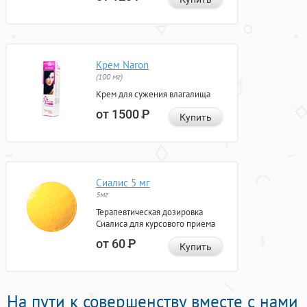
Крем Naron
(100 мг)
Крем для сужения влагалища
от 1500
Р
Купить
Сиалис 5 мг
5мг
Терапевтическая дозировка
Сиалиса для курсового приема
от 60
Р
Купить
На пути к совершенству вместе с нами