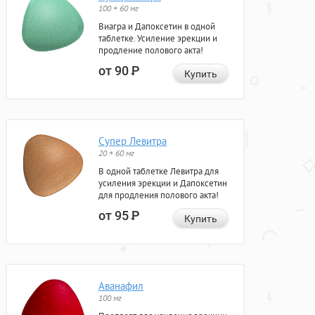
100 + 60 мг
Виагра и Дапоксетин в одной
таблетке. Усиление эрекции и
продление полового акта!
от 90
Р
Купить
Супер Левитра
20 + 60 мг
В одной таблетке Левитра для
усиления эрекции и Дапоксетин
для продления полового акта!
от 95
Р
Купить
Аванафил
100 мг