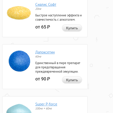
Сиалис Софт
20мг
Быстрое наступление эффекта и
совместимость с алкоголем.
от 65
Р
Купить
Дапоксетин
60мг
Единственный в мире препарат
для предотвращения
преждевременной эякуляции.
от 90
Р
Купить
Super P-force
100мг + 60мг