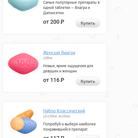
Самые популярные препараты в
одной таблетке — Виагра и
Дапоксетин.
от 200
Р
Купить
Женская Виагра
100мг
Новые, яркие ощущения для
девушек и женщин.
от 116
Р
Купить
Набор Классический
(2x100мг, 4x20мг)
Попробуй и выбери наиболее
понравившийся препарат.