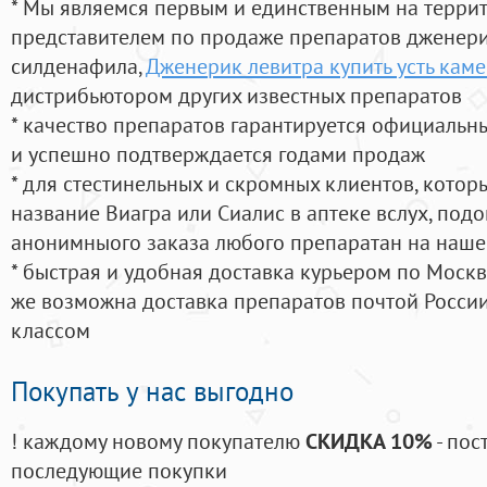
* Мы являемся первым и единственным на терри
представителем по продаже препаратов дженер
силденафила
,
Дженерик левитра купить усть кам
дистрибьютором других известных препаратов
* качество препаратов гарантируется официаль
и успешно подтверждается годами продаж
* для стестинельных и скромных клиентов, кото
название Виагра или Сиалис в аптеке вслух, под
анонимныого заказа любого препаратан на наше
* быстрая и удобная доставка курьером по Москве
же возможна доставка препаратов почтой России
классом
Покупать у нас выгодно
! каждому новому покупателю
СКИДКА 10%
- пос
последующие покупки