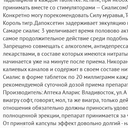
принимать вместе со стимуляторами — СиалисомЛ
Конкретно могу порекомендовать Силу муравья, Т
Король тигр. Дапоксетин задерживает эякуляцию и
Самаре сиалис 3 увеличивает время половово акт
самое продолжительное действие среди подобных
Запрещено совмещать с алкоголем, антидепресс
лекарствами, в составе которых имеются нитраты.
начинается уже на минуте после приема. Никора
калиевых каналов и содержит в своем составе ни
Сиалис в форме таблеток по 20 миллиграмм кажда
рекомендуемой суточной дозой приема препарата
Производитель: Аптека Аларис Владивосток, ул. А
виагру софт, говорят, мол, та же виагра, только д
отношения обязательно должны приносить удовол
полноценной эрекции, препарат принимается за ч
От принятой капсулы эффект довольно долгий - на