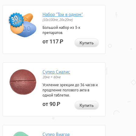
Набор "Три в одном"
(10x100мг, 20x20мг)
Большой набор из 3-х
препаратов.
от 117
Р
Купить
Супер Сиалис
20мг + 60мг
Усиление эрекции до 36 часов и
продление полового акта в
одной таблетке.
от 90
Р
Купить
Супер Виагра