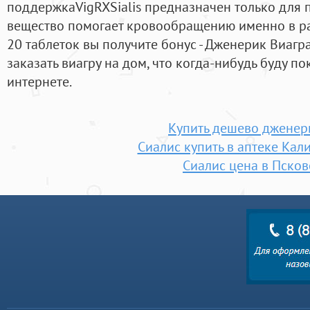
поддержкаVigRXSialis предназначен только для 
вещество помогает кровообращению именно в рай
20 таблеток вы получите бонус - Дженерик Виагра
заказать виагру на дом, что когда-нибудь буду пок
интернете.
Купить дешево дженер
Сиалис купить в аптеке Кал
Сиалис цена в Псков