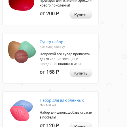
Препарат для усиления эрекции
нового поколения!
от 200
Р
Купить
Супер набор
(2х160мг, 4х80мг)
Попробуй все супер препараты
для усиления эрекции и
продления полового акта!
от 158
Р
Купить
Набор для влюбленных
(10х100 мг)
Набор для двоих, добавь страсти
в постель!
от 120
Р
Купить