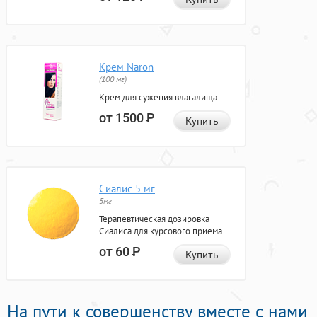
Крем Naron
(100 мг)
Крем для сужения влагалища
от 1500
Р
Купить
Сиалис 5 мг
5мг
Терапевтическая дозировка
Сиалиса для курсового приема
от 60
Р
Купить
На пути к совершенству вместе с нами