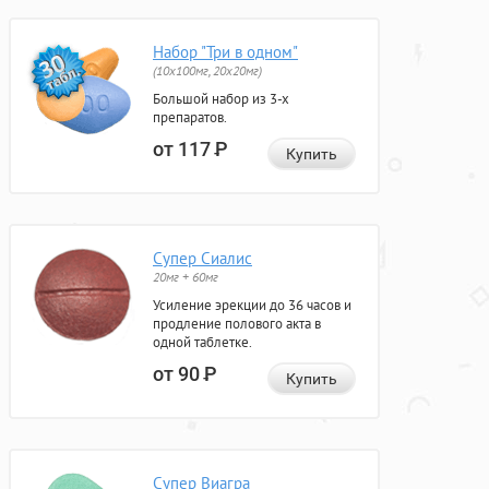
Набор "Три в одном"
(10x100мг, 20x20мг)
Большой набор из 3-х
препаратов.
от 117
Р
Купить
Супер Сиалис
20мг + 60мг
Усиление эрекции до 36 часов и
продление полового акта в
одной таблетке.
от 90
Р
Купить
Супер Виагра