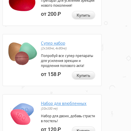
Препарат для усиления эрекции
нового поколения!
от 200
Р
Купить
Супер набор
(2х160мг, 4х80мг)
Попробуй все супер препараты
для усиления эрекции и
продления полового акта!
от 158
Р
Купить
Набор для влюбленных
(10х100 мг)
Набор для двоих, добавь страсти
в постель!
от 120
Р
Купить