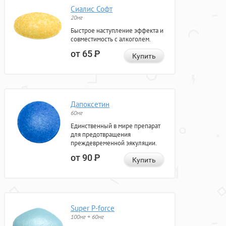
Сиалис Софт
20мг
Быстрое наступление эффекта и
совместимость с алкоголем.
от 65
Р
Купить
Дапоксетин
60мг
Единственный в мире препарат
для предотвращения
преждевременной эякуляции.
от 90
Р
Купить
Super P-force
100мг + 60мг