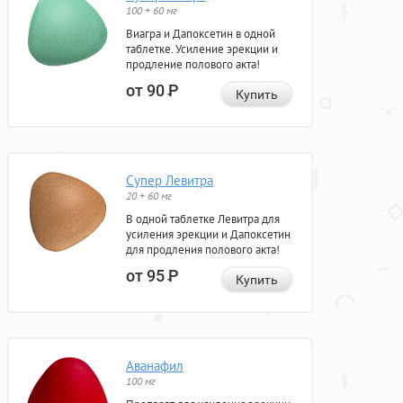
100 + 60 мг
Виагра и Дапоксетин в одной
таблетке. Усиление эрекции и
продление полового акта!
от 90
Р
Купить
Супер Левитра
20 + 60 мг
В одной таблетке Левитра для
усиления эрекции и Дапоксетин
для продления полового акта!
от 95
Р
Купить
Аванафил
100 мг