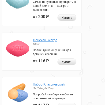
Самые популярные препараты в
одной таблетке — Виагра и
Дапоксетин.
от 200
Р
Купить
Женская Виагра
100мг
Новые, яркие ощущения для
девушек и женщин.
от 116
Р
Купить
Набор Классический
(2x100мг, 4x20мг)
Попробуй и выбери наиболее
понравившийся препарат.