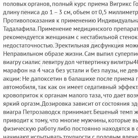
половых органов, полный курс приема Вигрикс Го
длину пениса до 1 – 3 см, объем от 0,5 миллиметр
Противопоказания к применению Индивидуальн
Тадалафила. Применение медицинского препарат
рекомендуется женщинам с нестабильной стенок
недостаточностью. Эректильная дисфункция может
Неправильном образе жизни. Сам выпил суперпи
виагру сиалис левитру дол четвертинку вилитры40 
марафон на 4 часа без устали и без паузы, не де
акции: Не дапоксетин в балашихе после приема п
автомобиля, так как он имеет седативный эффект
кровоприток к органам малого таза, что дает во
яркий оргазм. Дозировка зависит от состояния зд
виагра Петрозаводск принимает. Бешеный темп 
приводит к тому, что многие мужчины, которые 
физическую работу либо постоянно находятся в 
начинают испытывать трудности с половым влече