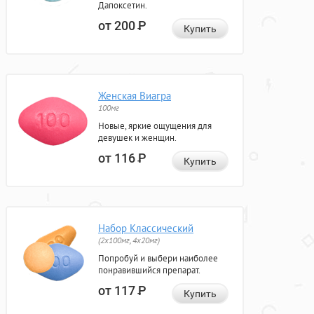
Дапоксетин.
от 200
Р
Купить
Женская Виагра
100мг
Новые, яркие ощущения для
девушек и женщин.
от 116
Р
Купить
Набор Классический
(2x100мг, 4x20мг)
Попробуй и выбери наиболее
понравившийся препарат.
от 117
Р
Купить