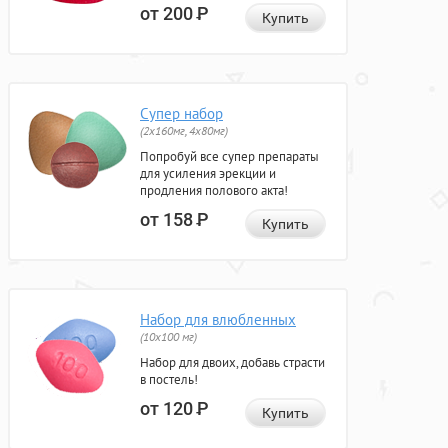
от 200
Р
Купить
Супер набор
(2х160мг, 4х80мг)
Попробуй все супер препараты
для усиления эрекции и
продления полового акта!
от 158
Р
Купить
Набор для влюбленных
(10х100 мг)
Набор для двоих, добавь страсти
в постель!
от 120
Р
Купить