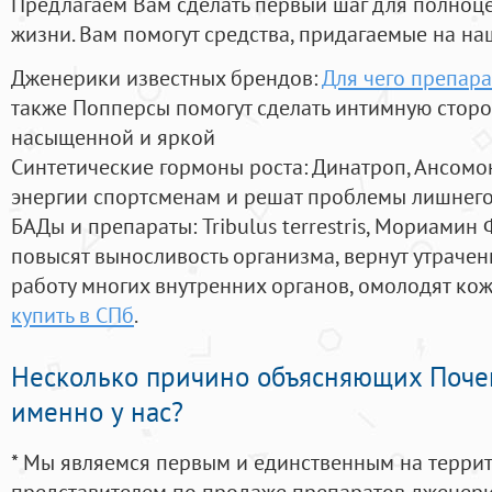
Предлагаем Вам сделать первый шаг для полноц
жизни. Вам помогут средства, придагаемые на на
Дженерики известных брендов:
Для чего препара
также Попперсы помогут сделать интимную стор
насыщенной и яркой
Синтетические гормоны роста
: Динатроп, Ансомо
энергии спортсменам и решат проблемы лишнего
БАДы и препараты:
Tribulus terrestris, Мориамин
повысят выносливость организма, вернут утрачен
работу многих внутренних органов, омолодят кожу
купить в СПб
.
Несколько причино объясняющих Поче
именно у нас?
* Мы являемся первым и единственным на терри
представителем по продаже препаратов дженер