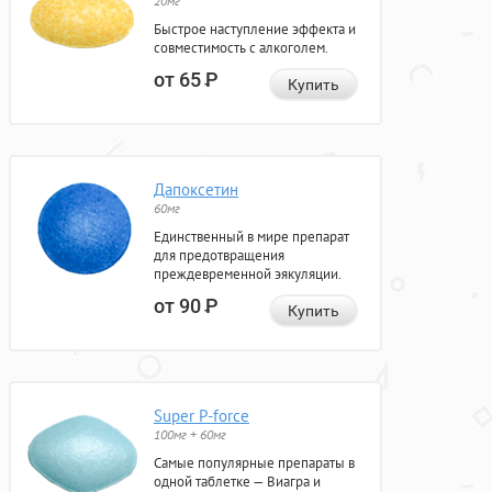
20мг
Быстрое наступление эффекта и
совместимость с алкоголем.
от 65
Р
Купить
Дапоксетин
60мг
Единственный в мире препарат
для предотвращения
преждевременной эякуляции.
от 90
Р
Купить
Super P-force
100мг + 60мг
Самые популярные препараты в
одной таблетке — Виагра и