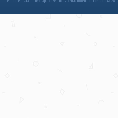
Интернет-магазин препаратов для повышения потенции “Моя аптека” 201