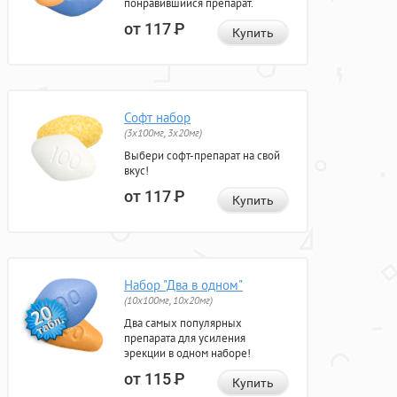
понравившийся препарат.
от 117
Р
Купить
Софт набор
(3x100мг, 3x20мг)
Выбери софт-препарат на свой
вкус!
от 117
Р
Купить
Набор "Два в одном"
(10x100мг, 10x20мг)
Два самых популярных
препарата для усиления
эрекции в одном наборе!
от 115
Р
Купить