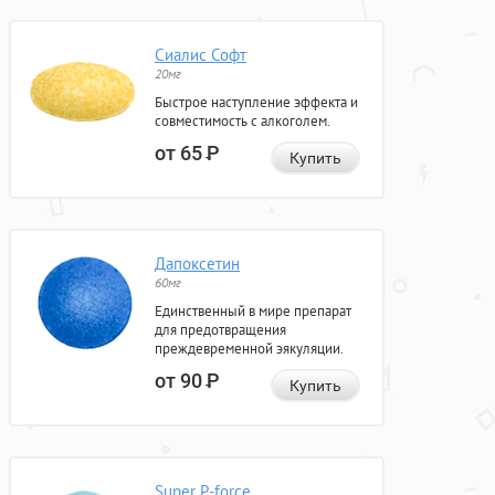
Сиалис Софт
20мг
Быстрое наступление эффекта и
совместимость с алкоголем.
от 65
Р
Купить
Дапоксетин
60мг
Единственный в мире препарат
для предотвращения
преждевременной эякуляции.
от 90
Р
Купить
Super P-force