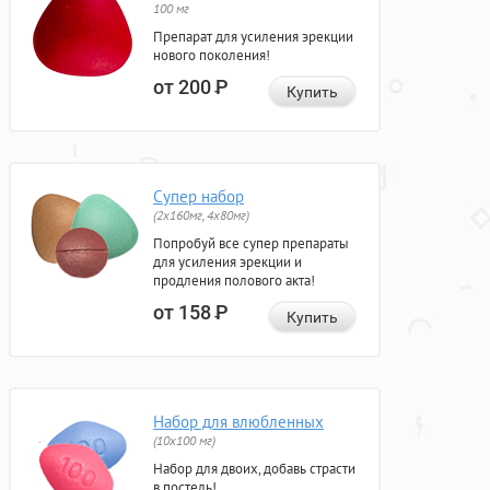
100 мг
Препарат для усиления эрекции
нового поколения!
от 200
Р
Купить
Супер набор
(2х160мг, 4х80мг)
Попробуй все супер препараты
для усиления эрекции и
продления полового акта!
от 158
Р
Купить
Набор для влюбленных
(10х100 мг)
Набор для двоих, добавь страсти
в постель!