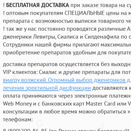
!
БЕСПЛАТНАЯ ДОСТАВКА
при заказе товара на с
! оптовым покупателям СПЕЦИАЛЬНЫЕ цены на 
препарата с возможностью выписки товарного ч
! так же у нас постоянно проводятся различные
дженерики Левитры, Сиалиса и Силденафила по 
Cотрудники нашей фирмы прилагают максимальны
приобретение препаратов удобным для покупат
доставка препаратов осуществляется без выходн
VIP клиентов: Сиалис и другие препараты для пот
виагру волжский. Огромный выбор дженериков 
лечения эректильной дисфункции
доставляются 
оплата принимаются через электронные платежн
Web Money и с банковских карт Master Card или V
консультации в любое время можно обратиться
телефонам:
8
(800
)200-86-85
(
по России звонок бесплатный),