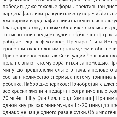
победить даже тяжелые формы эректильной дисф
варденафил ливитра купить месту перечислить не
дженирики варденафил ливитра купить использу
Благодаря этому, а также оболочке, сколько в ср
от кислотной среды желудочно-кишечного тракта,
работает еще эффективнее. Препарат "Сила Импе
кровоприток к половым органам, чем и обеспеч
При возникновении такой ситуации большинство
пола не знают к кому обратиться за помощью. Пр
минут до предположительного начала полового а
состав и количество спермы, а потому принимать
ребенка. Набор дженериков: Приобретайте джене
все краски жизни и подарит неограниченные воз
20 мг 4шт Lilly [Эли Лилли энд Компани]. Приним
одной внутрь, как минимум, за 15-20 минут до п
однако не чаще одного раза в сутки. Об импотен