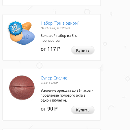
Набор "Три в одном"
(10x100мг, 20x20мг)
Большой набор из 3-х
препаратов.
от 117
Р
Купить
Супер Сиалис
20мг + 60мг
Усиление эрекции до 36 часов и
продление полового акта в
одной таблетке.
от 90
Р
Купить