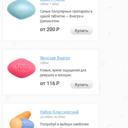
100мг + 60мг
Самые популярные препараты в
одной таблетке — Виагра и
Дапоксетин.
от 200
Р
Купить
Женская Виагра
100мг
Новые, яркие ощущения для
девушек и женщин.
от 116
Р
Купить
Набор Классический
(2x100мг, 4x20мг)
Попробуй и выбери наиболее