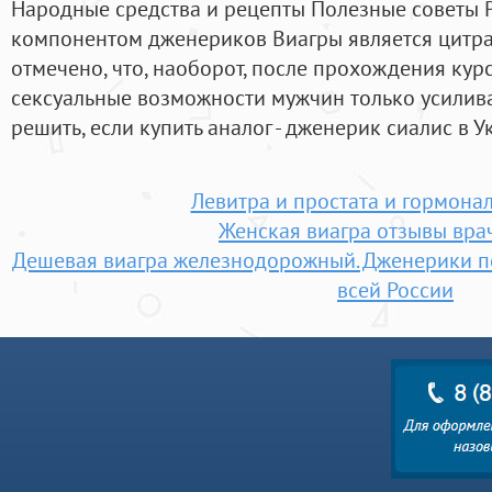
Народные средства и рецепты Полезные советы 
компонентом дженериков Виагры является цитра
отмечено, что, наоборот, после прохождения кур
сексуальные возможности мужчин только усилива
решить, если купить аналог - дженерик сиалис в У
Левитра и простата и гормона
Женская виагра отзывы вра
Дешевая виагра железнодорожный. Дженерики по
всей России