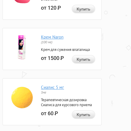
от 120
Р
Купить
Крем Naron
(100 мг)
Крем для сужения влагалища
от 1500
Р
Купить
Сиалис 5 мг
5мг
Терапевтическая дозировка
Сиалиса для курсового приема
от 60
Р
Купить