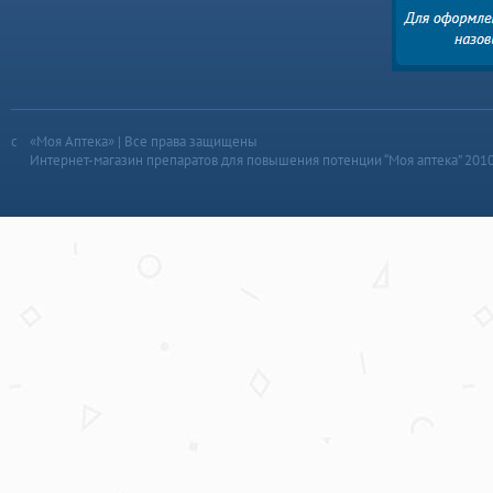
«Моя Аптека» | Все права защищены
Интернет-магазин препаратов для повышения потенции “Моя аптека” 201