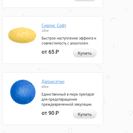
Сиалис Софт
20мг
Быстрое наступление эффекта и
совместимость с алкоголем.
от 65
Р
Купить
Дапоксетин
60мг
Единственный в мире препарат
для предотвращения
преждевременной эякуляции.
от 90
Р
Купить