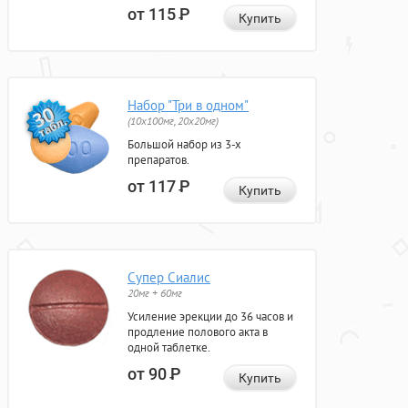
от 115
Р
Купить
Набор "Три в одном"
(10x100мг, 20x20мг)
Большой набор из 3-х
препаратов.
от 117
Р
Купить
Супер Сиалис
20мг + 60мг
Усиление эрекции до 36 часов и
продление полового акта в
одной таблетке.
от 90
Р
Купить