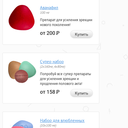
Аванафил
100 мг
Препарат для усиления эрекции
нового поколения!
от 200
Р
Купить
Супер набор
(2х160мг, 4х80мг)
Попробуй все супер препараты
для усиления эрекции и
продления полового акта!
от 158
Р
Купить
Набор для влюбленных
(10х100 мг)