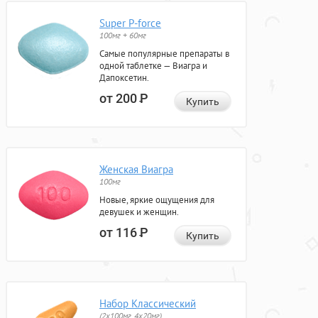
Super P-force
100мг + 60мг
Самые популярные препараты в
одной таблетке — Виагра и
Дапоксетин.
от 200
Р
Купить
Женская Виагра
100мг
Новые, яркие ощущения для
девушек и женщин.
от 116
Р
Купить
Набор Классический
(2x100мг, 4x20мг)