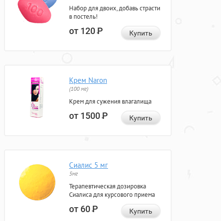
Набор для двоих, добавь страсти
в постель!
от 120
Р
Купить
Крем Naron
(100 мг)
Крем для сужения влагалища
от 1500
Р
Купить
Сиалис 5 мг
5мг
Терапевтическая дозировка
Сиалиса для курсового приема
от 60
Р
Купить