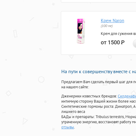
Крем Naron
(100 мг)
Крем для сужения в
от 1500
Р
На пути к совершенству вместе с 
Предлагаем Вам сделать первый шаг для п
на нашем сайте:
Дженерики известных брендов:
Силденафи
интимную сторону Вашей жизни более на
Синтетические гормоны роста
: Динатроп, 
лишнего веса
БАДы и препараты:
Tribulus terrestris, М
утраченную энергию, восстановят работу мн
отзывы
.