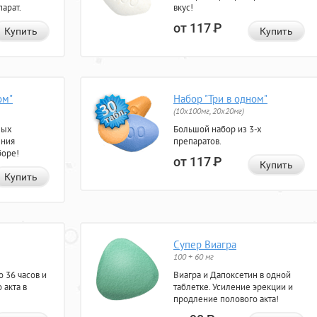
арат.
вкус!
от 117
Р
Купить
Купить
ом"
Набор "Три в одном"
(10x100мг, 20x20мг)
ных
Большой набор из 3-х
ения
препаратов.
боре!
от 117
Р
Купить
Купить
Супер Виагра
100 + 60 мг
 36 часов и
Виагра и Дапоксетин в одной
 акта в
таблетке. Усиление эрекции и
продление полового акта!