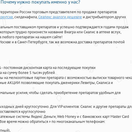
Почему нужно покупать именно у нас?
территории России торговым представителем по продаже препаратов
Иркутске
, силденафила
,
Сеалекс аналоги дешевле
и дистрибьютором других
циальным поставщиком препаратов и успешно подтверждается годами продаж
 которым трудно произнести название Виагра или Сиалис в аптеке вслух,
 любого препаратан на нашем сайте!
Москве и в Санкт-Петербурге, так же возможна доставка препаратов почтой
%
- постоянная дисконтная карта на последующие покупки
а на сумму более 5 тысяч рублей
 на мелкооптовые партии препарата с возможностью выписки товарного чек
личные АКЦИИ позволяющие покупать дженерики Левитры, Сиалиса и
мальные усилия, чтобы сделать приобретение препаратов удобным для
ыходных дней круглосуточно. Для VIP клиентов: Сиалис и другие препараты дл
оставляются круглосуточно
атежные системы Яндекс Деньги, Web Money и с банковских карт Master Card
юбое время можно обратиться
»
по многоканальным телефонам:
тный),