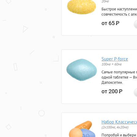
20мг
Быстрое наступлени
совместимость с ал
от 65
Р
Super P-force
100мг + 60мг
Самые популярные 
одной таблетке — Ви
Дапоксетин.
от 200
Р
Набор Классичес
(2x100мг, 4x20мг)
Попробуй и выбери