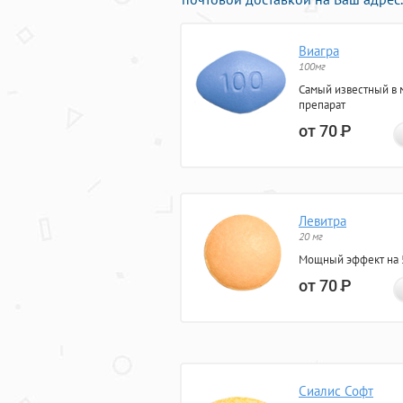
Виагра
100мг
Самый известный в 
препарат
от 70
Р
Левитра
20 мг
Мощный эффект на 5
от 70
Р
Сиалис Софт