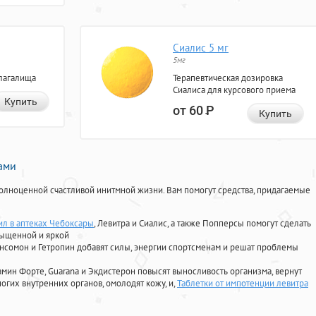
Сиалис 5 мг
5мг
лагалища
Терапевтическая дозировка
Сиалиса для курсового приема
Купить
от 60
Р
Купить
нами
олноценной счастливой инитмной жизни. Вам помогут средства, придагаемые
л в аптеках Чебоксары
, Левитра и Сиалис, а также Попперсы помогут сделать
сыщенной и яркой
Ансомон и Гетропин добавят силы, энергии спортсменам и решат проблемы
ориамин Форте, Guarana и Экдистерон повысят выносливость организма, вернут
огих внутренних органов, омолодят кожу, и,
Таблетки от импотенции левитра