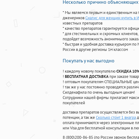
Несколько причино объясняющих 
* Мы являемся первым и единственным на 
дженериков
Сиалис для женщин купить в 
известных препаратов
* качество препаратов гарантируется офи
* для стестинельных и скромных клиентов,
подойдет возможность анонимныого заказа
* быстрая и удобная доставка курьером по 
России в другие регионы 1м классом
Покупать у нас выгодно
! каждому новому покупателю
СКИДКА 10
!
БЕСПЛАТНАЯ ДОСТАВКА
при заказе товар
! оптовым покупателям СПЕЦИАЛЬНЫЕ цены
! так же у нас постоянно проводятся раз
Силденафила по очень выгодным ценам!
Cотрудники нашей фирмы прилагают макси
покупателей
доставка препаратов осуществляется без в
потенции, а так же
Сколько стоит 1 виагра
д
оплата принимаются через электронные пл
или Visa для бесплатной консультации в л
8
(800
)200-86-85
(
по России звонок беспла