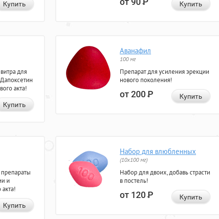
от 90
Р
Купить
Купить
Аванафил
100 мг
евитра для
Препарат для усиления эрекции
 Дапоксетин
нового поколения!
вого акта!
от 200
Р
Купить
Купить
Набор для влюбленных
(10х100 мг)
 препараты
Набор для двоих, добавь страсти
ии и
в постель!
 акта!
от 120
Р
Купить
Купить