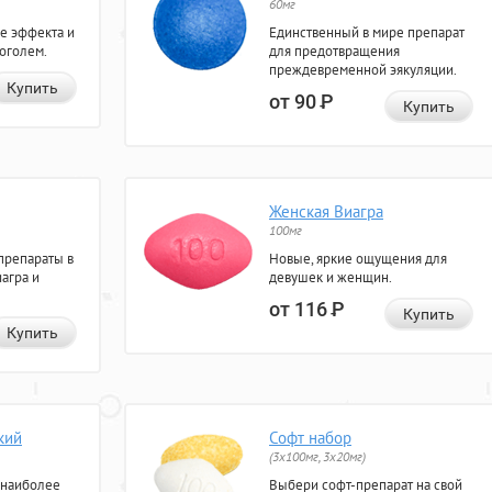
60мг
е эффекта и
Единственный в мире препарат
коголем.
для предотвращения
преждевременной эякуляции.
Купить
от 90
Р
Купить
Женская Виагра
100мг
препараты в
Новые, яркие ощущения для
агра и
девушек и женщин.
от 116
Р
Купить
Купить
кий
Софт набор
(3x100мг, 3x20мг)
 наиболее
Выбери софт-препарат на свой