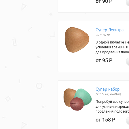
от 90
Р
Супер Левитра
20 + 60 мг
В одной таблетке Л
усиления эрекции и
для продления поло
от 95
Р
Супер набор
(2х160мг, 4х80мг)
Попробуй все супер
для усиления эрекц
продления полового
от 158
Р