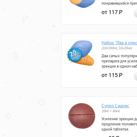
понравившийся преп
от 117
Р
Набор "Два в одн
(10x100мг, 10x20мг)
Два самых популяр
препарата для усил
эрекции в одном на
от 115
Р
Супер Сиалис
20мг + 60мг
Усиление эрекции до
продление полового
одной таблетке.